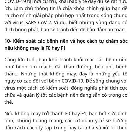
COVID-19 tại nơi cư trú, khai báo y tế đầy đủ sẽ rất hữu
ích. Làm chủ thông tin là chìa khóa chính giúp bạn đề
ra cho mình giải pháp phù hợp nhất trong sống chung
với virus SARS-CoV-2. Ví dụ, biết những vùng đang có
dịch bùng phát, bạn sẽ tránh đến để bảo đảm an toàn.
10- Kiểm soát các bệnh nền và học cách tự chăm sóc
nếu không may là F0 hay F1
Càng lớn tuổi, bạn khó tránh khỏi mắc các bệnh nền
như bệnh tim mạch, đái tháo đường, béo phì, bệnh
thận… Nhưng thật không may, đây là những yếu tố
nguy cơ cao đối với bệnh COVID-19. Để sống chung với
virus một cách có kiểm soát, đồng nghĩa phải tích cực
chữa và quản lý tốt các bệnh nền đang sẵn có trong cơ
thể.
Nếu không may trở thành F0 hay F1, bạn hết sức bình
tĩnh, không hoang mang, các cơ quan y tế sẽ hướng
dẫn cách cách ly tập trung hay tại nhà và xử trí theo