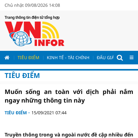
Chủ nhật 09/08/2026 14:08
Trang thông tin điện tử tổng hợp
ƯƠNG
TIÊU ĐIỂM
KINH TẾ - TÀI CHÍNH
ĐẤU GIÁ - ĐẤU THẦ
TIÊU ĐIỂM
Muốn sống an toàn với dịch phải nắm
ngay những thông tin này
TIÊU ĐIỂM
15/09/2021 07:44
Truyền thông trong và ngoài nước đề cập nhiều đến