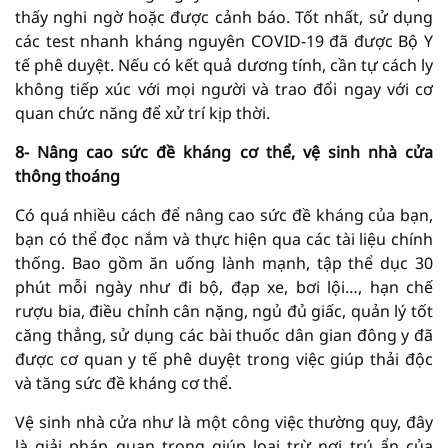
thấy nghi ngờ hoặc được cảnh báo. Tốt nhất, sử dụng
các test nhanh kháng nguyên COVID-19 đã được Bộ Y
tế phê duyệt. Nếu có kết quả dương tính, cần tự cách ly
không tiếp xúc với mọi người và trao đổi ngay với cơ
quan chức năng để xử trí kịp thời.
8- Nâng cao sức đề kháng cơ thể, vệ sinh nhà cửa
thông thoáng
Có quá nhiều cách để nâng cao sức đề kháng của bạn,
bạn có thể đọc nắm và thực hiện qua các tài liệu chính
thống. Bao gồm ăn uống lành mạnh, tập thể dục 30
phút mỗi ngày như đi bộ, đạp xe, bơi lội…, hạn chế
rượu bia, điều chỉnh cân nặng, ngủ đủ giấc, quản lý tốt
căng thẳng, sử dụng các bài thuốc dân gian đông y đã
được cơ quan y tế phê duyệt trong việc giúp thải độc
và tăng sức đề kháng cơ thể.
Vệ sinh nhà cửa như là một công việc thường quy, đây
là giải pháp quan trọng giúp loại trừ nơi trú ẩn của