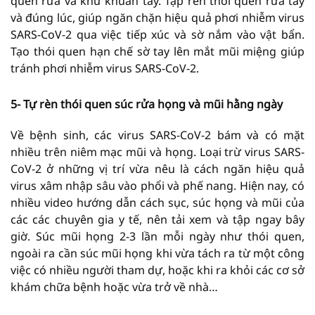
quên rửa và khử khuẩn tay. Tập rèn thói quen rửa tay
và đúng lúc, giúp ngăn chặn hiệu quả phơi nhiễm virus
SARS-CoV-2 qua việc tiếp xúc và sờ nắm vào vật bẩn.
Tạo thói quen hạn chế sờ tay lên mắt mũi miệng giúp
tránh phơi nhiễm virus SARS-CoV-2.
5- Tự rèn thói quen súc rửa họng và mũi hằng ngày
Về bệnh sinh, các virus SARS-CoV-2 bám và có mặt
nhiều trên niêm mạc mũi và họng. Loại trừ virus SARS-
CoV-2 ở những vị trí vừa nêu là cách ngăn hiệu quả
virus xâm nhập sâu vào phổi và phế nang. Hiện nay, có
nhiều video hướng dẫn cách sục, súc họng và mũi của
các các chuyên gia y tế, nên tải xem và tập ngay bây
giờ. Súc mũi họng 2-3 lần mỗi ngày như thói quen,
ngoài ra cần súc mũi họng khi vừa tách ra từ một công
việc có nhiều người tham dự, hoặc khi ra khỏi các cơ sở
khám chữa bệnh hoặc vừa trở về nhà…