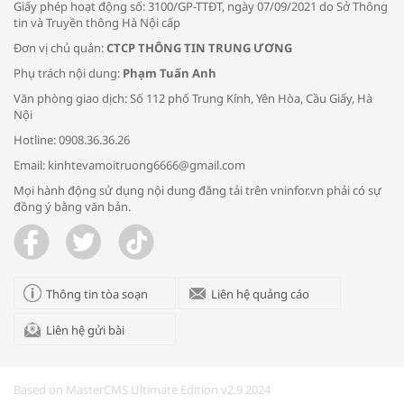
Giấy phép hoạt động số: 3100/GP-TTĐT, ngày 07/09/2021 do Sở Thông
tin và Truyền thông Hà Nội cấp
Đơn vị chủ quản:
CTCP THÔNG TIN TRUNG ƯƠNG
Phụ trách nội dung:
Phạm Tuấn Anh
Bác sĩ tư vấn cách phòng tránh bệnh
Văn phòng giao dịch: Số 112 phố Trung Kính, Yên Hòa, Cầu Giấy, Hà
đường hô hấp trong thời tiết giao mùa
Nội
Hotline: 0908.36.36.26
Email: kinhtevamoitruong6666@gmail.com
Mọi hành động sử dụng nội dung đăng tải trên vninfor.vn phải có sự
đồng ý bằng văn bản.
Trao yêu thương cho em
Thông tin tòa soạn
Liên hệ quảng cáo
Liên hệ gửi bài
Kon Tum giải cứu nạn nhân bị lừa bán
sang Campuchia
Based on MasterCMS Ultimate Edition v2.9 2024