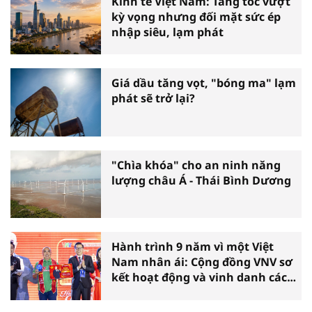
Kinh tế Việt Nam: Tăng tốc vượt
kỳ vọng nhưng đối mặt sức ép
nhập siêu, lạm phát
Giá dầu tăng vọt, "bóng ma" lạm
phát sẽ trở lại?
"Chìa khóa" cho an ninh năng
lượng châu Á - Thái Bình Dương
Hành trình 9 năm vì một Việt
Nam nhân ái: Cộng đồng VNV sơ
kết hoạt động và vinh danh các
tấm gương thiện nguyện tiêu
biểu toàn quốc