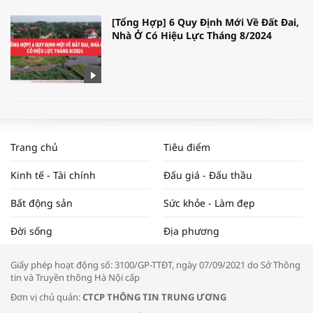
[Tổng Hợp] 6 Quy Định Mới Về Đất Đai,
Nhà Ở Có Hiệu Lực Tháng 8/2024
WORLDBANK DỰ BÁO KINH TẾ VIỆT
NAM NĂM 2024 VÀ NĂM 2025 | NHỊP
Trang chủ
Tiêu điểm
ĐẬP THỊ TRƯỜNG #62
Kinh tế - Tài chính
Đấu giá - Đấu thầu
Bất động sản
Sức khỏe - Làm đẹp
Tọa đàm “Xúc tiến thương mại: Khơi
Đời sống
Địa phương
thông đầu ra cho sản phẩm OCOP”
Giấy phép hoạt động số: 3100/GP-TTĐT, ngày 07/09/2021 do Sở Thông
tin và Truyền thông Hà Nội cấp
Đơn vị chủ quản:
CTCP THÔNG TIN TRUNG ƯƠNG