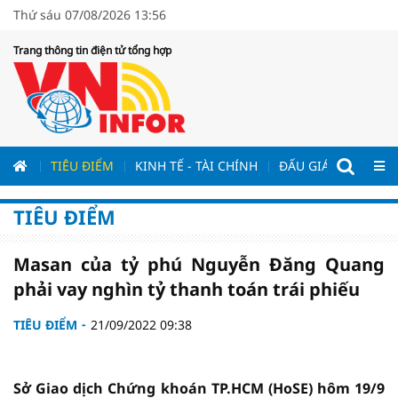
Thứ sáu 07/08/2026 13:56
Trang thông tin điện tử tổng hợp
ƯƠNG
TIÊU ĐIỂM
KINH TẾ - TÀI CHÍNH
ĐẤU GIÁ - ĐẤU THẦ
TIÊU ĐIỂM
Masan của tỷ phú Nguyễn Đăng Quang
phải vay nghìn tỷ thanh toán trái phiếu
TIÊU ĐIỂM
21/09/2022 09:38
Sở Giao dịch Chứng khoán TP.HCM (HoSE) hôm 19/9