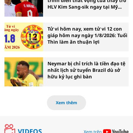
trình diễn thất vọng của thầy trò
HLV Kim Sang-sik ngay tại Mỹ
Đình
Tử vi hôm nay, xem tử vi 12 con
giáp hôm nay ngày 1/8/2026: Tuổi
Thìn làm ăn thuận lợi
Neymar bị chỉ trích là tiền đạo tệ
nhất lịch sử tuyển Brazil dù sở
hữu kỷ lục ghi bàn
Xem thêm
VIDEOS
Xem trên