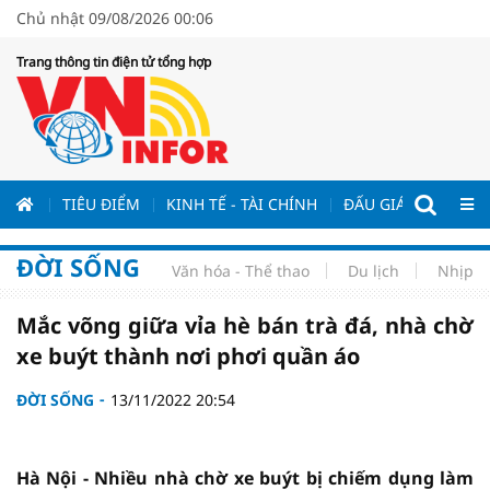
Chủ nhật 09/08/2026 00:06
Trang thông tin điện tử tổng hợp
ƯƠNG
TIÊU ĐIỂM
KINH TẾ - TÀI CHÍNH
ĐẤU GIÁ - ĐẤU THẦ
ĐỜI SỐNG
Văn hóa - Thể thao
Du lịch
Nhịp s
Mắc võng giữa vỉa hè bán trà đá, nhà chờ
xe buýt thành nơi phơi quần áo
ĐỜI SỐNG
13/11/2022 20:54
Hà Nội - Nhiều nhà chờ xe buýt bị chiếm dụng làm