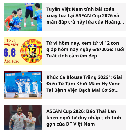
Tuyển Việt Nam tính bài toán
xoay tua tại ASEAN Cup 2026 và
màn đáp trả nảy lửa của Hoàng
Hên
Tử vi hôm nay, xem tử vi 12 con
giáp hôm nay ngày 6/8/2026: Tuổi
Tuất tình cảm êm đẹp
Khúc Ca Blouse Trắng 2026": Giai
Điệu Từ Tâm Khơi Mầm Hy Vọng
Tại Bệnh Viện Bạch Mai Cơ Sở
Ninh Bình
ASEAN Cup 2026: Báo Thái Lan
khen ngợi tư duy nhập tịch tinh
gọn của ĐT Việt Nam