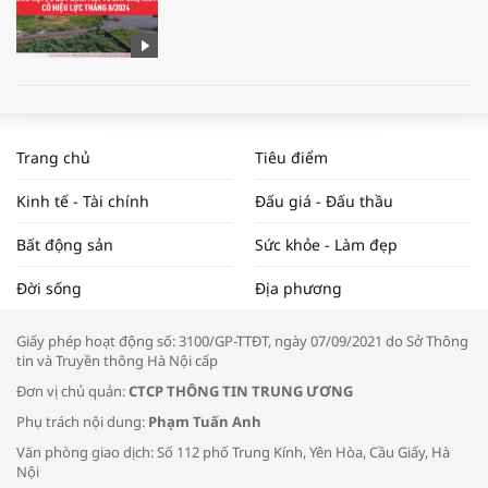
WORLDBANK DỰ BÁO KINH TẾ VIỆT
NAM NĂM 2024 VÀ NĂM 2025 | NHỊP
Trang chủ
Tiêu điểm
ĐẬP THỊ TRƯỜNG #62
Kinh tế - Tài chính
Đấu giá - Đấu thầu
Bất động sản
Sức khỏe - Làm đẹp
Tọa đàm “Xúc tiến thương mại: Khơi
Đời sống
Địa phương
thông đầu ra cho sản phẩm OCOP”
Giấy phép hoạt động số: 3100/GP-TTĐT, ngày 07/09/2021 do Sở Thông
tin và Truyền thông Hà Nội cấp
Đơn vị chủ quản:
CTCP THÔNG TIN TRUNG ƯƠNG
Phụ trách nội dung:
Phạm Tuấn Anh
Bác sĩ tư vấn cách phòng tránh bệnh
Văn phòng giao dịch: Số 112 phố Trung Kính, Yên Hòa, Cầu Giấy, Hà
đường hô hấp trong thời tiết giao mùa
Nội