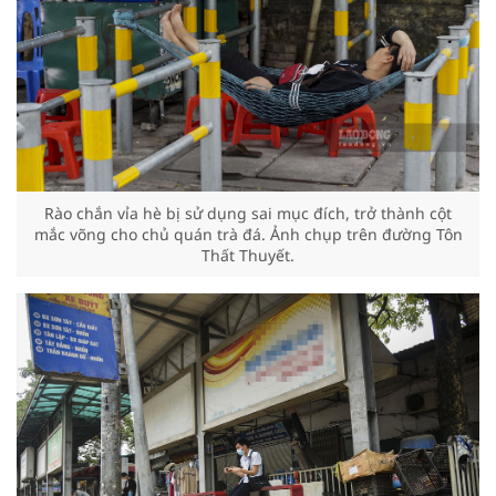
Rào chắn vỉa hè bị sử dụng sai mục đích, trở thành cột
mắc võng cho chủ quán trà đá. Ảnh chụp trên đường Tôn
Thất Thuyết.