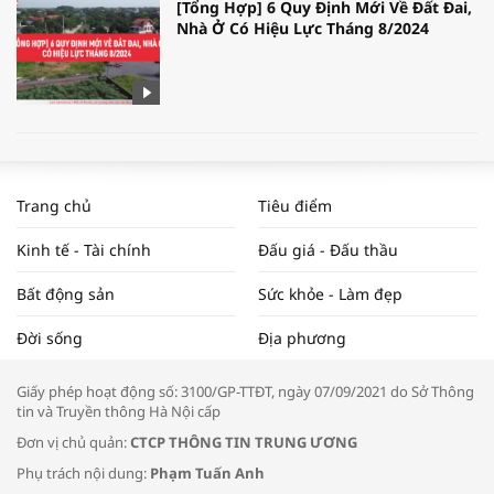
[Tổng Hợp] 6 Quy Định Mới Về Đất Đai,
Nhà Ở Có Hiệu Lực Tháng 8/2024
WORLDBANK DỰ BÁO KINH TẾ VIỆT
NAM NĂM 2024 VÀ NĂM 2025 | NHỊP
Trang chủ
Tiêu điểm
ĐẬP THỊ TRƯỜNG #62
Kinh tế - Tài chính
Đấu giá - Đấu thầu
Bất động sản
Sức khỏe - Làm đẹp
Tọa đàm “Xúc tiến thương mại: Khơi
Đời sống
Địa phương
thông đầu ra cho sản phẩm OCOP”
Giấy phép hoạt động số: 3100/GP-TTĐT, ngày 07/09/2021 do Sở Thông
tin và Truyền thông Hà Nội cấp
Đơn vị chủ quản:
CTCP THÔNG TIN TRUNG ƯƠNG
Phụ trách nội dung:
Phạm Tuấn Anh