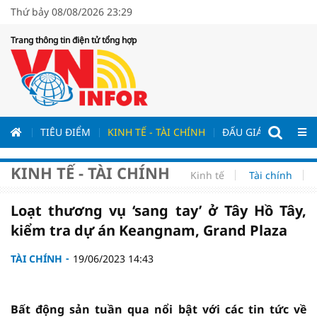
Thứ bảy 08/08/2026 23:29
Trang thông tin điện tử tổng hợp
ƯƠNG
TIÊU ĐIỂM
KINH TẾ - TÀI CHÍNH
ĐẤU GIÁ - ĐẤU THẦ
KINH TẾ - TÀI CHÍNH
Kinh tế
Tài chính
Loạt thương vụ ‘sang tay’ ở Tây Hồ Tây,
kiểm tra dự án Keangnam, Grand Plaza
TÀI CHÍNH
19/06/2023 14:43
Bất động sản tuần qua nổi bật với các tin tức về