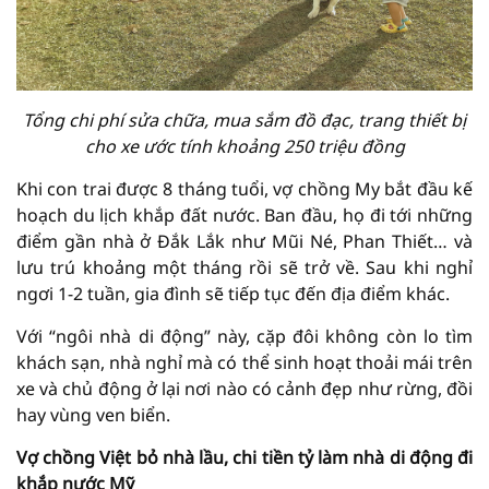
Tổng chi phí sửa chữa, mua sắm đồ đạc, trang thiết bị
cho xe ước tính khoảng 250 triệu đồng
Khi con trai được 8 tháng tuổi, vợ chồng My bắt đầu kế
hoạch du lịch khắp đất nước. Ban đầu, họ đi tới những
điểm gần nhà ở Đắk Lắk như Mũi Né, Phan Thiết… và
lưu trú khoảng một tháng rồi sẽ trở về. Sau khi nghỉ
ngơi 1-2 tuần, gia đình sẽ tiếp tục đến địa điểm khác.
Với “ngôi nhà di động” này, cặp đôi không còn lo tìm
khách sạn, nhà nghỉ mà có thể sinh hoạt thoải mái trên
xe và chủ động ở lại nơi nào có cảnh đẹp như rừng, đồi
hay vùng ven biển.
Vợ chồng Việt bỏ nhà lầu, chi tiền tỷ làm nhà di động đi
khắp nước Mỹ