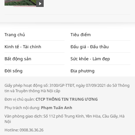
WORLDBANK DỰ BÁO KINH TẾ VIỆT
NAM NĂM 2024 VÀ NĂM 2025 | NHỊP
Trang chủ
Tiêu điểm
ĐẬP THỊ TRƯỜNG #62
Kinh tế - Tài chính
Đấu giá - Đấu thầu
Bất động sản
Sức khỏe - Làm đẹp
Tọa đàm “Xúc tiến thương mại: Khơi
Đời sống
Địa phương
thông đầu ra cho sản phẩm OCOP”
Giấy phép hoạt động số: 3100/GP-TTĐT, ngày 07/09/2021 do Sở Thông
tin và Truyền thông Hà Nội cấp
Đơn vị chủ quản:
CTCP THÔNG TIN TRUNG ƯƠNG
Phụ trách nội dung:
Phạm Tuấn Anh
Bác sĩ tư vấn cách phòng tránh bệnh
Văn phòng giao dịch: Số 112 phố Trung Kính, Yên Hòa, Cầu Giấy, Hà
đường hô hấp trong thời tiết giao mùa
Nội
Hotline: 0908.36.36.26