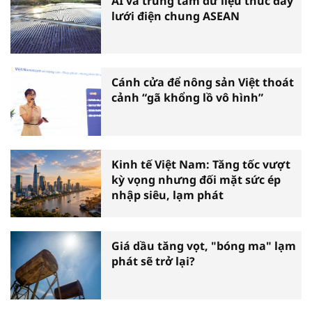
AI và trung tâm dữ liệu thúc đẩy
lưới điện chung ASEAN
Cánh cửa để nông sản Việt thoát
cảnh “gã khổng lồ vô hình”
Kinh tế Việt Nam: Tăng tốc vượt
kỳ vọng nhưng đối mặt sức ép
nhập siêu, lạm phát
Giá dầu tăng vọt, "bóng ma" lạm
phát sẽ trở lại?