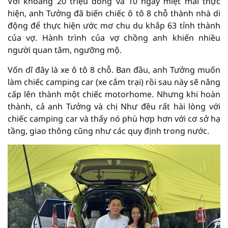
Với khoảng 20 triệu đồng và 10 ngày miệt mài thực
hiện, anh Tưởng đã biến chiếc ô tô 8 chỗ thành nhà di
động để thực hiện ước mơ chu du khắp 63 tỉnh thành
của vợ. Hành trình của vợ chồng anh khiến nhiều
người quan tâm, ngưỡng mộ.
Vốn dĩ đây là xe ô tô 8 chỗ. Ban đầu, anh Tưởng muốn
làm chiếc camping car (xe cắm trại) rồi sau này sẽ nâng
cấp lên thành một chiếc motorhome. Nhưng khi hoàn
thành, cả anh Tưởng và chị Như đều rất hài lòng với
chiếc camping car và thấy nó phù hợp hơn với cơ sở hạ
tầng, giao thông cũng như các quy định trong nước.