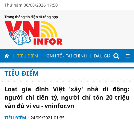
Thứ năm 06/08/2026 17:50
Trang thông tin điện tử tổng hợp
ƯƠNG
TIÊU ĐIỂM
KINH TẾ - TÀI CHÍNH
ĐẤU GIÁ - ĐẤU THẦ
TIÊU ĐIỂM
Loạt gia đình Việt 'xây' nhà di động:
người chi tiền tỷ, người chỉ tốn 20 triệu
vẫn đủ vi vu - vninfor.vn
TIÊU ĐIỂM
24/09/2021 01:35