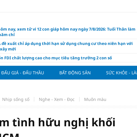
hôm nay, xem tử vi 12 con giáp hôm nay ngày 7/8/2026: Tuổi Thân làm
chăm chỉ
 đề xuất chỉ áp dụng thời hạn sử dụng chung cư theo niên hạn với
 xây mới
n FDI chất lượng cao cho mục tiêu tăng trưởng 2 con số
lực nào để Việt Nam hiện thực hóa mục tiêu tăng trưởng 10%?
ĐẤU GIÁ - ĐẤU THẦU
BẤT ĐỘNG SẢN
SỨC KHỎE - L
n cứu tính tiền gửi Kho bạc vào nguồn vốn huy động của ngân hàng
o Mỹ cùng Nhật Bản "nâng đỡ" đồng yên?
á tía tô thế nào để hỗ trợ làm đẹp da, mượt tóc?
Nhịp sống số
Nghe - Xem - Đọc
Muôn màu
àng hôm nay 6/8: "Nhảy vọt" sau một đêm
Việt Nam tính bài toán xoay tua tại ASEAN Cup 2026 và màn đáp trả
ửa của Hoàng Hên
m tình hữu nghị khối
ất đưa kim cương vào ngành nghề kinh doanh có điều kiện như vàn