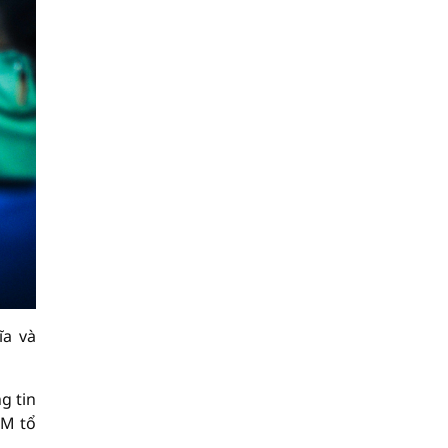
ĩa và
g tin
CM tổ