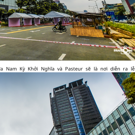
 Nam Kỳ Khởi Nghĩa và Pasteur sẽ là nơi diễn ra lễ