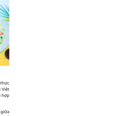
 thực
 Việt
i hợp
 giữa