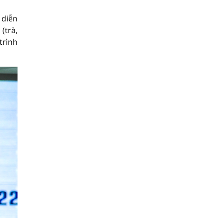
 diễn
(trà,
trình