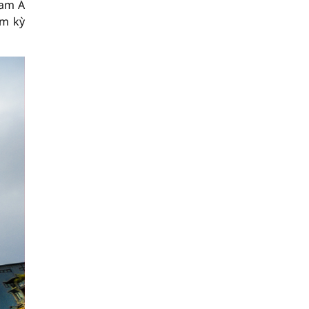
Nam Á
ệm kỳ