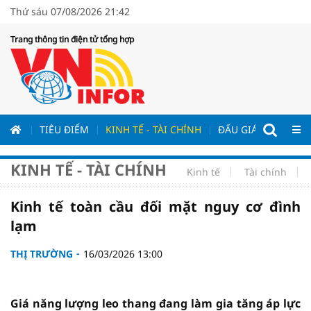
Thứ sáu 07/08/2026 21:42
Trang thông tin điện tử tổng hợp
ƯƠNG
TIÊU ĐIỂM
KINH TẾ - TÀI CHÍNH
ĐẤU GIÁ - ĐẤU THẦ
KINH TẾ - TÀI CHÍNH
Kinh tế
Tài chính
Kinh tế toàn cầu đối mặt nguy cơ đình
lạm
THỊ TRƯỜNG
16/03/2026 13:00
Giá năng lượng leo thang đang làm gia tăng áp lực