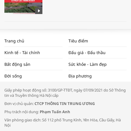
WORLDBANK DỰ BÁO KINH TẾ VIỆT
NAM NĂM 2024 VÀ NĂM 2025 | NHỊP
Trang chủ
Tiêu điểm
ĐẬP THỊ TRƯỜNG #62
Kinh tế - Tài chính
Đấu giá - Đấu thầu
Bất động sản
Sức khỏe - Làm đẹp
Tọa đàm “Xúc tiến thương mại: Khơi
Đời sống
Địa phương
thông đầu ra cho sản phẩm OCOP”
Giấy phép hoạt động số: 3100/GP-TTĐT, ngày 07/09/2021 do Sở Thông
tin và Truyền thông Hà Nội cấp
Đơn vị chủ quản:
CTCP THÔNG TIN TRUNG ƯƠNG
Phụ trách nội dung:
Phạm Tuấn Anh
Bác sĩ tư vấn cách phòng tránh bệnh
Văn phòng giao dịch: Số 112 phố Trung Kính, Yên Hòa, Cầu Giấy, Hà
đường hô hấp trong thời tiết giao mùa
Nội