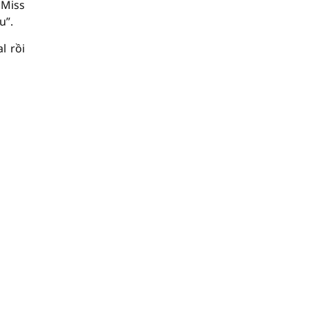
 Miss
u”.
l rồi