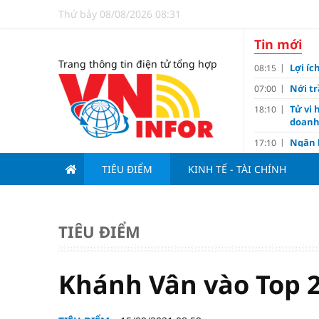
Thứ bảy 08/08/2026 08:31
Tin mới
Trang thông tin điện tử tổng hợp
Lợi í
08:15
Nới tr
07:00
Tử vi 
18:10
doanh
Ngân h
17:10
Quy h
17:00
TIÊU ĐIỂM
KINH TẾ - TÀI CHÍNH
sản V
Đề xu
15:13
dưới 1
TIÊU ĐIỂM
Giá và
15:10
Lãi va
15:00
Lý do 
13:00
Khánh Vân vào Top 
Thươn
11:02
Barce