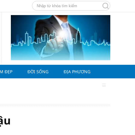
ÀM ĐẸP
ĐỜI SỐNG
ĐỊA PHƯƠNG
ậu