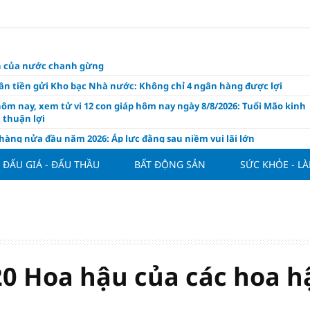
ch của nước chanh gừng
ần tiền gửi Kho bạc Nhà nước: Không chỉ 4 ngân hàng được lợi
hôm nay, xem tử vi 12 con giáp hôm nay ngày 8/8/2026: Tuổi Mão kinh
 thuận lợi
àng nửa đầu năm 2026: Áp lực đằng sau niềm vui lãi lớn
oạch và hạ tầng đang mở ra chu kỳ tăng trưởng mới của bất động
ĐẤU GIÁ - ĐẤU THẦU
BẤT ĐỘNG SẢN
SỨC KHỎE - L
iệt Nam
ất giảm 30% thuế cho hộ, cá nhân kinh doanh, doanh nghiệp thu
0 tỷ đồng
ng hôm nay 7/8: Thị trường lặng sóng
y mua nhà tăng cao, thị trường đối mặt sức ép thanh khoản
người trẻ quốc tế xem Phú Quốc là “thiên đường lập nghiệp”
20 Hoa hậu của các hoa h
g vụ Rodri mở đường cho Man Utd sở hữu tiền vệ báu vật của
lona