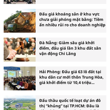
36 tỷ đồng
Đấu giá khoáng sản ở khu vực
chưa giải phóng mặt bằng: Tiềm
ẩn nhiều rủi ro cho doanh nghiệp
Đà Nẵng: Giảm sâu giá khởi
điểm, đấu giá lần 3 khu đất sân
vận động Chi Lăng
Hải Phòng: Đấu giá 63 lô đất tại
khu dân cư mới thôn Trung Hòa,
giá khởi điểm từ 10,4 triệu
đồng/m2
Đấu thầu quốc tế loạt dự án đô
thị “khủng” tại TP.HCM: Đâu là