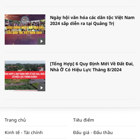
Ngày hội văn hóa các dân tộc Việt Nam
2024 sắp diễn ra tại Quảng Trị
[Tổng Hợp] 6 Quy Định Mới Về Đất Đai,
Nhà Ở Có Hiệu Lực Tháng 8/2024
WORLDBANK DỰ BÁO KINH TẾ VIỆT
NAM NĂM 2024 VÀ NĂM 2025 | NHỊP
Trang chủ
Tiêu điểm
ĐẬP THỊ TRƯỜNG #62
Kinh tế - Tài chính
Đấu giá - Đấu thầu