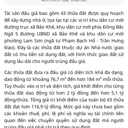
Tài sản đấu giá bao gồm 43 thửa đất được quy hoạch
để xây dựng nhà ở, tọa lạc tại các vị trí khu dân cư mới
đường trục xã Bảo Khê, khu dân cư mới phía Đông Bắc
Ngã 5 đường UBND xã Bảo Khê và khu dân cư mới
phường Lam Sơn (ngã tư Phạm Bạch Hổ - Trần Hưng
Đạo). Đây là các thửa đất thuộc dự án Nhà nước giao
đất có thu tiền sử dụng đất, với hình thức giao đất sử
dụng lâu dài cho người trúng đấu giá.
Các thửa đất đưa ra đấu giá có diện tích khá đa dạng,
dao động từ khoảng 76,7 m² đến hơn 184 m² mỗi thửa.
Tùy thuộc vào vị trí và diện tích, giá khởi điểm cho từng
thửa đất dao động từ hơn 2 tỷ đồng đến hơn 5,1 tỷ
đồng/thửa. Tổng giá trị khởi điểm của toàn bộ 43 thửa
đất đạt hơn 116,9 tỷ đồng. Mức giá này chưa bao gồm
các khoản thuế, phí, lệ phí và nghĩa vụ tài chính liên
quan đến việc chuyển quyền sử dụng đất mà người
trúng đấu giá phải chi trả theo quy định.