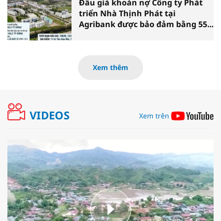
Đấu giá khoản nợ Công ty Phát
triển Nhà Thịnh Phát tại
Agribank được bảo đảm bằng 55
lô đất xã Vĩnh Lộc (TP.HCM)
Xem thêm
VIDEOS
Xem trên