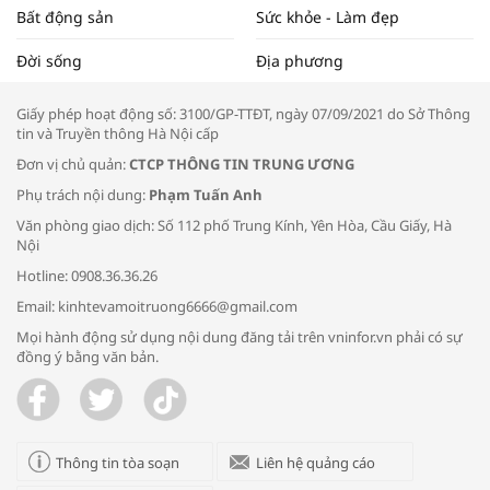
Bất động sản
Sức khỏe - Làm đẹp
Tọa đàm “Xúc tiến thương mại: Khơi
Đời sống
Địa phương
thông đầu ra cho sản phẩm OCOP”
Giấy phép hoạt động số: 3100/GP-TTĐT, ngày 07/09/2021 do Sở Thông
tin và Truyền thông Hà Nội cấp
Đơn vị chủ quản:
CTCP THÔNG TIN TRUNG ƯƠNG
Phụ trách nội dung:
Phạm Tuấn Anh
Bác sĩ tư vấn cách phòng tránh bệnh
Văn phòng giao dịch: Số 112 phố Trung Kính, Yên Hòa, Cầu Giấy, Hà
đường hô hấp trong thời tiết giao mùa
Nội
Hotline: 0908.36.36.26
Email: kinhtevamoitruong6666@gmail.com
Mọi hành động sử dụng nội dung đăng tải trên vninfor.vn phải có sự
đồng ý bằng văn bản.
Trao yêu thương cho em
Thông tin tòa soạn
Liên hệ quảng cáo