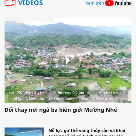
VIDEOS
Xem trên
Đổi thay nơi ngã ba biên giới Mường Nhé
Nỗ lực gỡ thẻ vàng thủy sản và khai