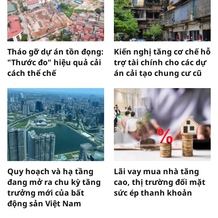
Tháo gỡ dự án tồn đọng:
Kiến nghị tăng cơ chế hỗ
"Thước đo" hiệu quả cải
trợ tài chính cho các dự
cách thể chế
án cải tạo chung cư cũ
Quy hoạch và hạ tầng
Lãi vay mua nhà tăng
đang mở ra chu kỳ tăng
cao, thị trường đối mặt
trưởng mới của bất
sức ép thanh khoản
động sản Việt Nam