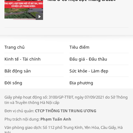
WORLDBANK DỰ BÁO KINH TẾ VIỆT
NAM NĂM 2024 VÀ NĂM 2025 | NHỊP
Trang chủ
Tiêu điểm
ĐẬP THỊ TRƯỜNG #62
Kinh tế - Tài chính
Đấu giá - Đấu thầu
Bất động sản
Sức khỏe - Làm đẹp
Tọa đàm “Xúc tiến thương mại: Khơi
Đời sống
Địa phương
thông đầu ra cho sản phẩm OCOP”
Giấy phép hoạt động số: 3100/GP-TTĐT, ngày 07/09/2021 do Sở Thông
tin và Truyền thông Hà Nội cấp
Đơn vị chủ quản:
CTCP THÔNG TIN TRUNG ƯƠNG
Phụ trách nội dung:
Phạm Tuấn Anh
Bác sĩ tư vấn cách phòng tránh bệnh
Văn phòng giao dịch: Số 112 phố Trung Kính, Yên Hòa, Cầu Giấy, Hà
đường hô hấp trong thời tiết giao mùa
Nội