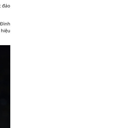
c đáo
 Đình
 hiệu