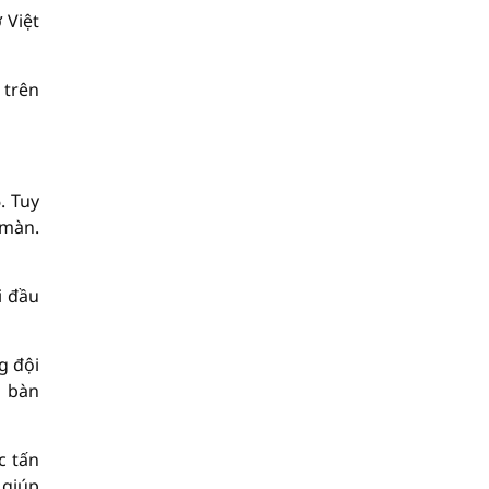
 Việt
 trên
. Tuy
 màn.
i đầu
g đội
1 bàn
c tấn
 giúp