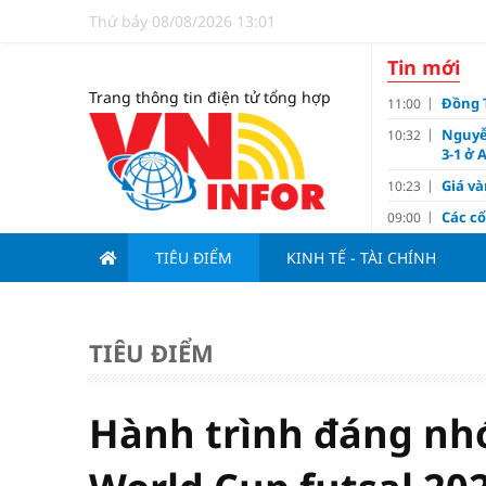
Thứ bảy 08/08/2026 13:01
Tin mới
Trang thông tin điện tử tổng hợp
Đồng T
11:00
Nguyễ
10:32
3-1 ở 
Giá và
10:23
Các c
09:00
Lợi í
08:15
TIÊU ĐIỂM
KINH TẾ - TÀI CHÍNH
Nới tr
07:00
Tử vi 
18:10
doanh
TIÊU ĐIỂM
Ngân h
17:10
Quy h
17:00
sản V
Hành trình đáng nhớ
Đề xu
15:13
dưới 1