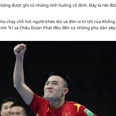
 bảng được ghi từ những tình huống cố định. Đây là nét độ
pha chạy chỗ hút người khéo léo và đón vị trí tốt của Khổng
inh Trí và Châu Đoàn Phát đều đến từ những pha dàn xếp