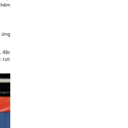
 thêm
à ứng
, đặc
c cực