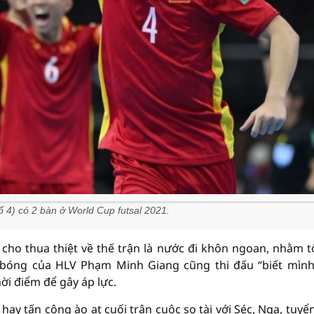
 4) có 2 bàn ở World Cup futsal 2021.
cho thua thiệt về thế trận là nước đi khôn ngoan, nhằm t
 bóng của HLV Phạm Minh Giang cũng thi đấu “biết mình
ời điểm để gây áp lực.
y tấn công ào ạt cuối trận cuộc so tài với Séc, Nga, tuyển