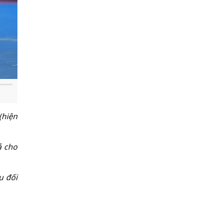
(hiện
ả cho
u đối