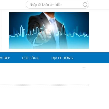
ÀM ĐẸP
ĐỜI SỐNG
ĐỊA PHƯƠNG