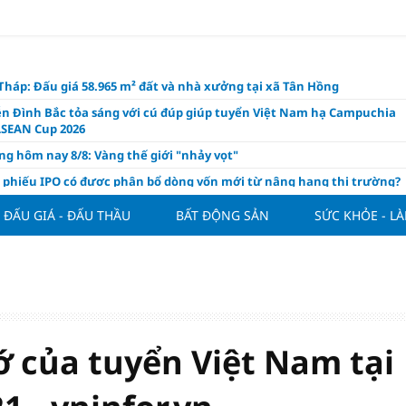
háp: Đấu giá 58.965 m² đất và nhà xưởng tại xã Tân Hồng
n Đình Bắc tỏa sáng với cú đúp giúp tuyển Việt Nam hạ Campuchia
ASEAN Cup 2026
ng hôm nay 8/8: Vàng thế giới "nhảy vọt"
ổ phiếu IPO có được phân bổ dòng vốn mới từ nâng hạng thị trường?
ch của nước chanh gừng
ĐẤU GIÁ - ĐẤU THẦU
BẤT ĐỘNG SẢN
SỨC KHỎE - L
ần tiền gửi Kho bạc Nhà nước: Không chỉ 4 ngân hàng được lợi
hôm nay, xem tử vi 12 con giáp hôm nay ngày 8/8/2026: Tuổi Mão kinh
 thuận lợi
àng nửa đầu năm 2026: Áp lực đằng sau niềm vui lãi lớn
oạch và hạ tầng đang mở ra chu kỳ tăng trưởng mới của bất động
iệt Nam
 của tuyển Việt Nam tại
ất giảm 30% thuế cho hộ, cá nhân kinh doanh, doanh nghiệp thu
0 tỷ đồng