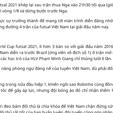
sal 2021 khép lại sau trận thua Nga vào 21h30 tối qua (giờ
i vòng 1/8 và dừng bước trước Nga.
hực sự trưởng thành để mang tới màn trình diễn đáng nhớ
ng đường 4 trận của futsal Việt Nam tại giải đấu năm nay.
ld Cup futsal 2021, ít hơn 3 bàn so với giải đấu năm 2016
Nam diễn ra trước Brazil (ứng viên vô địch số 1) ở trận mở
các học trò của HLV Phạm Minh Giang chỉ thủng lưới 6 lần.
ả năng phòng ngự đáng nể của tuyển Việt Nam, dù phải đố
ng trong nửa đầu hiệp 1, khiến ngôi sao Robinho cùng đồn
g tốc để gây áp lực, nhưng đội bóng áo đỏ chỉ nhận thêm 
.
n trì đeo bám đối thủ là chìa khóa để Việt Nam chặn đứng sứ
đối thủ rất tốt của ban huấn luyện đội tuyển cũng góp phần