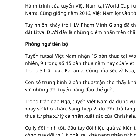
Hành trình của tuyển Việt Nam tại World Cup fut
Nam). Cũng giống năm 2016, Việt Nam lọt vào tớ
Tuy nhiên, thầy trò HLV Phạm Minh Giang đã t
đất Litva. Dưới đây là những điểm nhấn trên chặ
Phòng ngự tiến bộ
Tuyển futsal Việt Nam nhận 15 bàn thua tại Wor
nhiên, 9 trong số 15 bàn thua năm nay của Việt 
Trong 3 trận gặp Panama, Cộng hòa Séc và Nga, 
Con số trung bình 2 bàn thua/trận cho thấy kh
với những đội tuyển hàng đầu thế giới.
Trong trận gặp Nga, tuyển Việt Nam đã đứng vữ
xoay sở khó khăn. Sang hiệp 2, dù đối thủ tăn
thua từ pha xử lý cá nhân xuất sắc của Chriskala
Cự ly đội hình tốt, đấu tay đôi hiệu quả và kiê
công của đối thủ. Ngoài ra, khả năng phân tích 