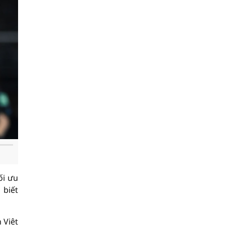
ối ưu
 biết
 Việt