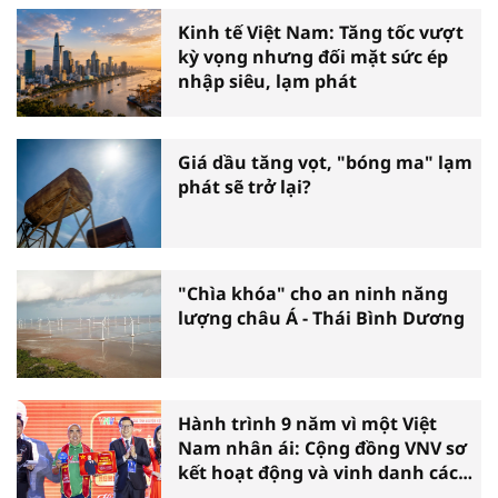
Kinh tế Việt Nam: Tăng tốc vượt
kỳ vọng nhưng đối mặt sức ép
nhập siêu, lạm phát
Giá dầu tăng vọt, "bóng ma" lạm
phát sẽ trở lại?
"Chìa khóa" cho an ninh năng
lượng châu Á - Thái Bình Dương
Hành trình 9 năm vì một Việt
Nam nhân ái: Cộng đồng VNV sơ
kết hoạt động và vinh danh các
tấm gương thiện nguyện tiêu