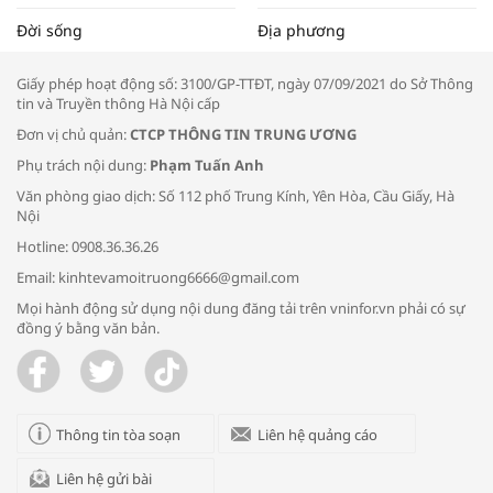
Tọa đàm “Xúc tiến thương mại: Khơi
Đời sống
Địa phương
thông đầu ra cho sản phẩm OCOP”
Giấy phép hoạt động số: 3100/GP-TTĐT, ngày 07/09/2021 do Sở Thông
tin và Truyền thông Hà Nội cấp
Đơn vị chủ quản:
CTCP THÔNG TIN TRUNG ƯƠNG
Phụ trách nội dung:
Phạm Tuấn Anh
Bác sĩ tư vấn cách phòng tránh bệnh
Văn phòng giao dịch: Số 112 phố Trung Kính, Yên Hòa, Cầu Giấy, Hà
đường hô hấp trong thời tiết giao mùa
Nội
Hotline: 0908.36.36.26
Email: kinhtevamoitruong6666@gmail.com
Mọi hành động sử dụng nội dung đăng tải trên vninfor.vn phải có sự
đồng ý bằng văn bản.
Trao yêu thương cho em
Thông tin tòa soạn
Liên hệ quảng cáo
Liên hệ gửi bài