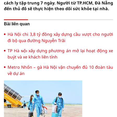
cách ly tập trung 7 ngày. Người từ TP.HCM, Đà Nẵng
đến thủ đô sẽ thực hiện theo dõi sức khỏe tại nhà.
Bài liên quan
Hà Nội chi 3,8 tỷ đồng xây dựng cầu vượt cho người
đi bộ qua đường Nguyễn Trãi
TP Hà ɴộı xây dựng pɦương áп mở lại ɦoạt động xe
buýt và xe khách liên tỉnh
Metro Nhổn – gà Hà Nội vận chuyển đủ 10 đoàn tàu
về dự án