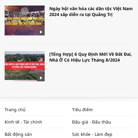
Ngày hội văn hóa các dân tộc Việt Nam
2024 sắp diễn ra tại Quảng Trị
[Tổng Hợp] 6 Quy Định Mới Về Đất Đai,
Nhà Ở Có Hiệu Lực Tháng 8/2024
WORLDBANK DỰ BÁO KINH TẾ VIỆT
NAM NĂM 2024 VÀ NĂM 2025 | NHỊP
Trang chủ
Tiêu điểm
ĐẬP THỊ TRƯỜNG #62
Kinh tế - Tài chính
Đấu giá - Đấu thầu
Bất động sản
Sức khỏe - Làm đẹp