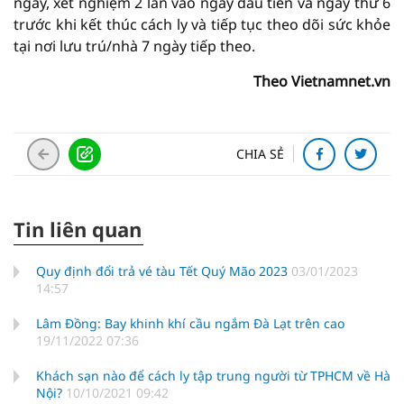
ngày, xét nghiệm 2 lần vào ngày đầu tiên và ngày thứ 6
trước khi kết thúc cách ly và tiếp tục theo dõi sức khỏe
tại nơi lưu trú/nhà 7 ngày tiếp theo.
Theo Vietnamnet.vn
CHIA SẺ
Tin liên quan
Quy định đổi trả vé tàu Tết Quý Mão 2023
03/01/2023
14:57
Lâm Đồng: Bay khinh khí cầu ngắm Đà Lạt trên cao
19/11/2022 07:36
Khách sạn nào để cách ly tập trung người từ TPHCM về Hà
Nội?
10/10/2021 09:42