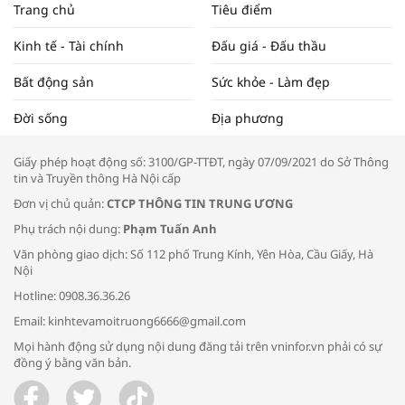
Trang chủ
Tiêu điểm
ĐẬP THỊ TRƯỜNG #62
Kinh tế - Tài chính
Đấu giá - Đấu thầu
Bất động sản
Sức khỏe - Làm đẹp
Tọa đàm “Xúc tiến thương mại: Khơi
Đời sống
Địa phương
thông đầu ra cho sản phẩm OCOP”
Giấy phép hoạt động số: 3100/GP-TTĐT, ngày 07/09/2021 do Sở Thông
tin và Truyền thông Hà Nội cấp
Đơn vị chủ quản:
CTCP THÔNG TIN TRUNG ƯƠNG
Phụ trách nội dung:
Phạm Tuấn Anh
Bác sĩ tư vấn cách phòng tránh bệnh
Văn phòng giao dịch: Số 112 phố Trung Kính, Yên Hòa, Cầu Giấy, Hà
đường hô hấp trong thời tiết giao mùa
Nội
Hotline: 0908.36.36.26
Email: kinhtevamoitruong6666@gmail.com
Mọi hành động sử dụng nội dung đăng tải trên vninfor.vn phải có sự
đồng ý bằng văn bản.
Trao yêu thương cho em