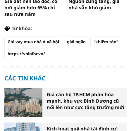
Giá đất nền lao dốc, có
Nguồn cung tăng, giá
nơi giảm hơn 65% chỉ
nhà vẫn khó giảm
sau nửa năm
Từ khóa:
Gói vay mua nhà ở xã hội
giải ngân
“khiêm tốn”
https://vninfor.vn/
CÁC TIN KHÁC
Giá căn hộ TP.HCM phân hóa
mạnh, khu vực Bình Dương cũ
nổi lên như cực tăng trưởng mới
Kích hoạt quỹ nhà tái định cư: