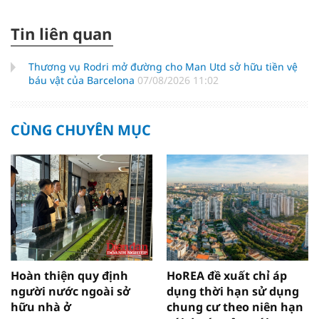
Tin liên quan
Thương vụ Rodri mở đường cho Man Utd sở hữu tiền vệ
báu vật của Barcelona
07/08/2026 11:02
CÙNG CHUYÊN MỤC
Hoàn thiện quy định
HoREA đề xuất chỉ áp
người nước ngoài sở
dụng thời hạn sử dụng
hữu nhà ở
chung cư theo niên hạn