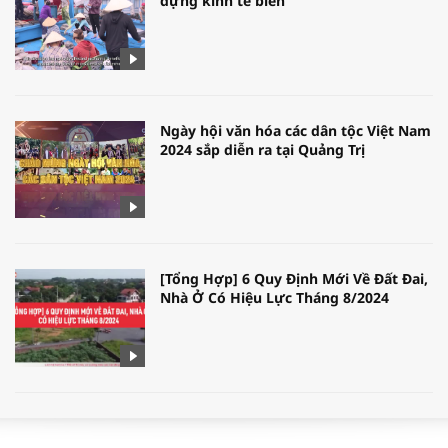
dựng kinh tế biển
Ngày hội văn hóa các dân tộc Việt Nam
2024 sắp diễn ra tại Quảng Trị
[Tổng Hợp] 6 Quy Định Mới Về Đất Đai,
Nhà Ở Có Hiệu Lực Tháng 8/2024
WORLDBANK DỰ BÁO KINH TẾ VIỆT
NAM NĂM 2024 VÀ NĂM 2025 | NHỊP