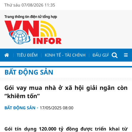
Thứ sáu 07/08/2026 11:35
Trang thông tin điện tử tổng hợp
ƯƠNG
TIÊU ĐIỂM
KINH TẾ - TÀI CHÍNH
ĐẤU GIÁ - ĐẤU THẦ
BẤT ĐỘNG SẢN
Gói vay mua nhà ở xã hội giải ngân còn
“khiêm tốn”
BẤT ĐỘNG SẢN
17/05/2025 08:00
Gói tín dụng 120.000 tỷ đồng được triển khai từ