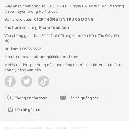
Giấy phép hoạt động số: 3100/GP-TTĐT, ngày 07/09/2021 do Sở Thông
tin và Truyền thông Hà Nội cấp
Đơn vị chủ quản:
CTCP THÔNG TIN TRUNG ƯƠNG
Phụ trách nội dung:
Phạm Tuấn Anh
Bác sĩ tư vấn cách phòng tránh bệnh
Văn phòng giao dịch: Số 112 phố Trung Kính, Yên Hòa, Cầu Giấy, Hà
đường hô hấp trong thời tiết giao mùa
Nội
Hotline: 0908.36.36.26
Email: kinhtevamoitruong6666@gmail.com
Mọi hành động sử dụng nội dung đăng tải trên vninfor.vn phải có sự
đồng ý bằng văn bản.
Trao yêu thương cho em
Thông tin tòa soạn
Liên hệ quảng cáo
Liên hệ gửi bài
Kon Tum giải cứu nạn nhân bị lừa bán
sang Campuchia
Based on MasterCMS Ultimate Edition v2.9 2024