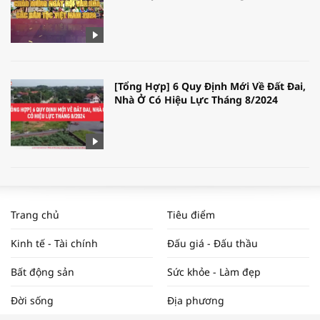
[Tổng Hợp] 6 Quy Định Mới Về Đất Đai,
Nhà Ở Có Hiệu Lực Tháng 8/2024
WORLDBANK DỰ BÁO KINH TẾ VIỆT
NAM NĂM 2024 VÀ NĂM 2025 | NHỊP
Trang chủ
Tiêu điểm
ĐẬP THỊ TRƯỜNG #62
Kinh tế - Tài chính
Đấu giá - Đấu thầu
Bất động sản
Sức khỏe - Làm đẹp
Tọa đàm “Xúc tiến thương mại: Khơi
Đời sống
Địa phương
thông đầu ra cho sản phẩm OCOP”