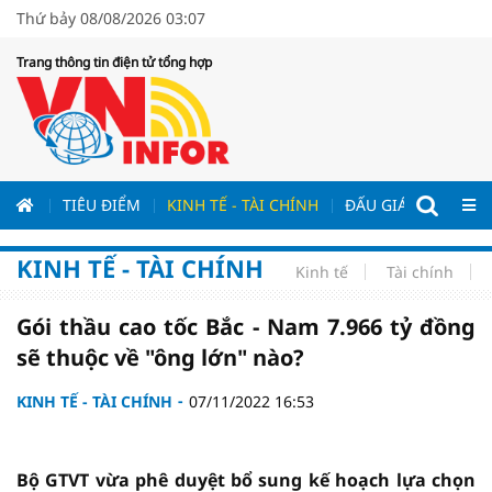
Thứ bảy 08/08/2026 03:07
Trang thông tin điện tử tổng hợp
ƯƠNG
TIÊU ĐIỂM
KINH TẾ - TÀI CHÍNH
ĐẤU GIÁ - ĐẤU THẦ
KINH TẾ - TÀI CHÍNH
Kinh tế
Tài chính
Gói thầu cao tốc Bắc - Nam 7.966 tỷ đồng
sẽ thuộc về "ông lớn" nào?
KINH TẾ - TÀI CHÍNH
07/11/2022 16:53
Bộ GTVT vừa phê duyệt bổ sung kế hoạch lựa chọn