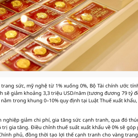
trang sức, mỹ nghệ từ 1% xuống 0%, Bộ Tài chính ước tính
h sẽ giảm khoảng 3,3 triệu USD/năm (tương đương 79 tỷ đ
 nằm trong khung 0–10% quy định tại Luật Thuế xuất khẩu,
nh nghiệp giảm chi phí, gia tăng sức cạnh tranh, qua đó thú
 trị gia tăng. Điều chỉnh thuế suất xuất khẩu về 0% sẽ góp
hính phủ, đồng thời tạo lợi thế cạnh tranh cho vàng trang