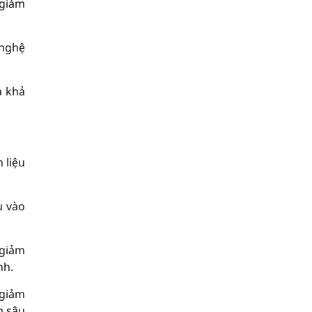
 giảm
 nghệ
à khả
 liệu
u vào
 giảm
nh.
 giảm
m sâu