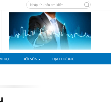
ÀM ĐẸP
ĐỜI SỐNG
ĐỊA PHƯƠNG
u