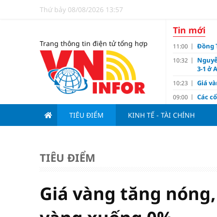
Thứ bảy 08/08/2026 13:57
Tin mới
Trang thông tin điện tử tổng hợp
Đồng T
11:00
Nguyễ
10:32
3-1 ở 
Giá và
10:23
Các c
09:00
Lợi í
08:15
TIÊU ĐIỂM
KINH TẾ - TÀI CHÍNH
Nới tr
07:00
Tử vi 
18:10
doanh
TIÊU ĐIỂM
Ngân h
17:10
Quy h
17:00
sản V
Giá vàng tăng nóng,
Đề xu
15:13
dưới 1