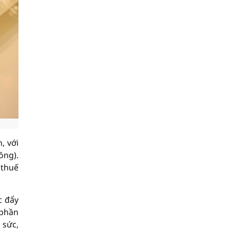
, với
ồng).
 thuế
c đẩy
 phần
 sức,