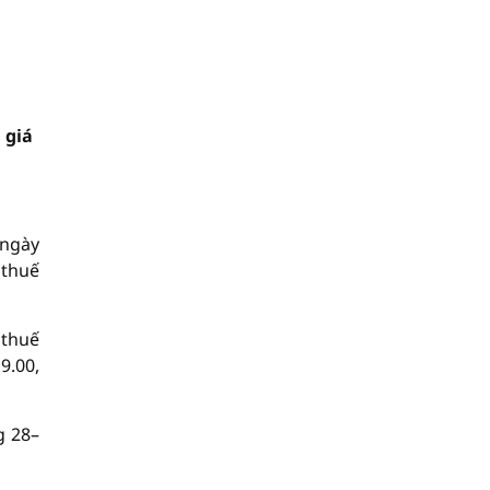
 giá
 ngày
 thuế
 thuế
9.00,
g 28–