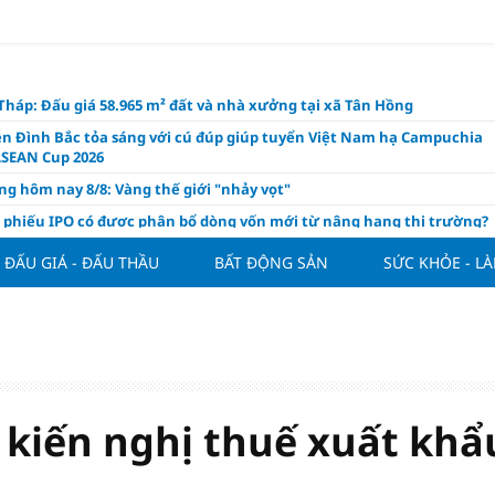
háp: Đấu giá 58.965 m² đất và nhà xưởng tại xã Tân Hồng
n Đình Bắc tỏa sáng với cú đúp giúp tuyển Việt Nam hạ Campuchia
ASEAN Cup 2026
ng hôm nay 8/8: Vàng thế giới "nhảy vọt"
ổ phiếu IPO có được phân bổ dòng vốn mới từ nâng hạng thị trường?
ch của nước chanh gừng
ĐẤU GIÁ - ĐẤU THẦU
BẤT ĐỘNG SẢN
SỨC KHỎE - L
ần tiền gửi Kho bạc Nhà nước: Không chỉ 4 ngân hàng được lợi
hôm nay, xem tử vi 12 con giáp hôm nay ngày 8/8/2026: Tuổi Mão kinh
 thuận lợi
àng nửa đầu năm 2026: Áp lực đằng sau niềm vui lãi lớn
oạch và hạ tầng đang mở ra chu kỳ tăng trưởng mới của bất động
iệt Nam
 kiến nghị thuế xuất khẩ
ất giảm 30% thuế cho hộ, cá nhân kinh doanh, doanh nghiệp thu
0 tỷ đồng