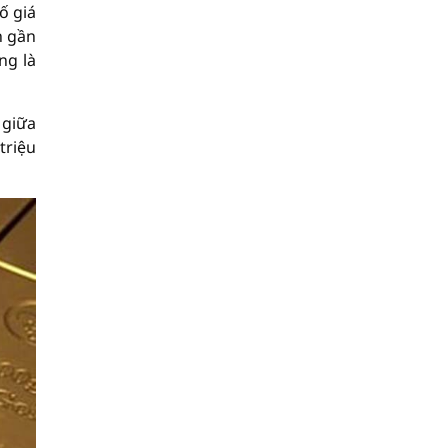
ố giá
n gần
ng là
 giữa
triệu