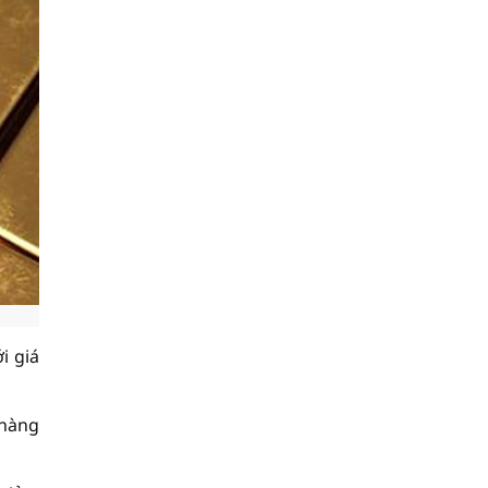
i giá
 hàng