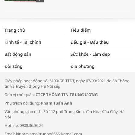
WORLDBANK DỰ BÁO KINH TẾ VIỆT
NAM NĂM 2024 VÀ NĂM 2025 | NHỊP
Trang chủ
Tiêu điểm
ĐẬP THỊ TRƯỜNG #62
Kinh tế - Tài chính
Đấu giá - Đấu thầu
Bất động sản
Sức khỏe - Làm đẹp
Tọa đàm “Xúc tiến thương mại: Khơi
Đời sống
Địa phương
thông đầu ra cho sản phẩm OCOP”
Giấy phép hoạt động số: 3100/GP-TTĐT, ngày 07/09/2021 do Sở Thông
tin và Truyền thông Hà Nội cấp
Đơn vị chủ quản:
CTCP THÔNG TIN TRUNG ƯƠNG
Phụ trách nội dung:
Phạm Tuấn Anh
Bác sĩ tư vấn cách phòng tránh bệnh
Văn phòng giao dịch: Số 112 phố Trung Kính, Yên Hòa, Cầu Giấy, Hà
đường hô hấp trong thời tiết giao mùa
Nội
Hotline: 0908.36.36.26
Email: kinhtevamoitruong6666@gmail.com