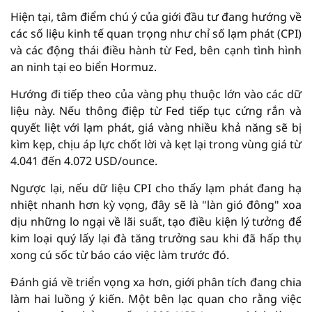
Hiện tại, tâm điểm chú ý của giới đầu tư đang hướng về
các số liệu kinh tế quan trọng như chỉ số lạm phát (CPI)
và các động thái điều hành từ Fed, bên cạnh tình hình
an ninh tại eo biển Hormuz.
Hướng đi tiếp theo của vàng phụ thuộc lớn vào các dữ
liệu này. Nếu thông điệp từ Fed tiếp tục cứng rắn và
quyết liệt với lạm phát, giá vàng nhiều khả năng sẽ bị
kìm kẹp, chịu áp lực chốt lời và kẹt lại trong vùng giá từ
4.041 đến 4.072 USD/ounce.
Ngược lại, nếu dữ liệu CPI cho thấy lạm phát đang hạ
nhiệt nhanh hơn kỳ vọng, đây sẽ là "làn gió đông" xoa
dịu những lo ngại về lãi suất, tạo điều kiện lý tưởng để
kim loại quý lấy lại đà tăng trưởng sau khi đã hấp thụ
xong cú sốc từ báo cáo việc làm trước đó.
Đánh giá về triển vọng xa hơn, giới phân tích đang chia
làm hai luồng ý kiến. Một bên lạc quan cho rằng việc