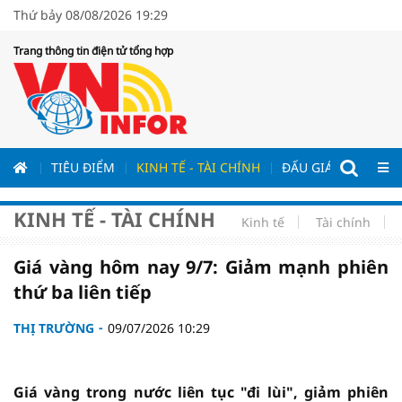
Thứ bảy 08/08/2026 19:29
Trang thông tin điện tử tổng hợp
ƯƠNG
TIÊU ĐIỂM
KINH TẾ - TÀI CHÍNH
ĐẤU GIÁ - ĐẤU THẦ
KINH TẾ - TÀI CHÍNH
Kinh tế
Tài chính
Giá vàng hôm nay 9/7: Giảm mạnh phiên
thứ ba liên tiếp
THỊ TRƯỜNG
09/07/2026 10:29
Giá vàng trong nước liên tục "đi lùi", giảm phiên