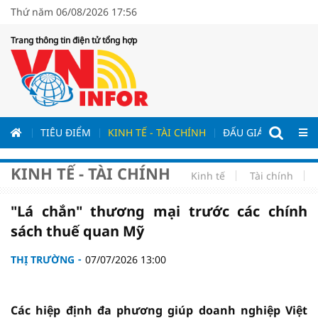
Thứ năm 06/08/2026 17:56
Trang thông tin điện tử tổng hợp
ƯƠNG
TIÊU ĐIỂM
KINH TẾ - TÀI CHÍNH
ĐẤU GIÁ - ĐẤU THẦ
KINH TẾ - TÀI CHÍNH
Kinh tế
Tài chính
"Lá chắn" thương mại trước các chính
sách thuế quan Mỹ
THỊ TRƯỜNG
07/07/2026 13:00
Các hiệp định đa phương giúp doanh nghiệp Việt