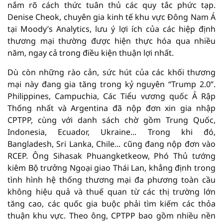
nắm rõ cách thức tuân thủ các quy tắc phức tạp.
Denise Cheok, chuyên gia kinh tế khu vực Đông Nam Á
tại Moody’s Analytics, lưu ý lợi ích của các hiệp định
thương mại thường được hiện thực hóa qua nhiều
năm, ngay cả trong điều kiện thuận lợi nhất.
Dù còn những rào cản, sức hút của các khối thương
mại này đang gia tăng trong kỷ nguyên “Trump 2.0”.
Philippines, Campuchia, Các Tiểu vương quốc Ả Rập
Thống nhất và Argentina đã nộp đơn xin gia nhập
CPTPP, cùng với danh sách chờ gồm Trung Quốc,
Indonesia, Ecuador, Ukraine... Trong khi đó,
Bangladesh, Sri Lanka, Chile... cũng đang nộp đơn vào
RCEP. Ông Sihasak Phuangketkeow, Phó Thủ tướng
kiêm Bộ trưởng Ngoại giao Thái Lan, khẳng định trong
tình hình hệ thống thương mại đa phương toàn cầu
không hiệu quả và thuế quan từ các thị trường lớn
tăng cao, các quốc gia buộc phải tìm kiếm các thỏa
thuận khu vực. Theo ông, CPTPP bao gồm nhiều nền