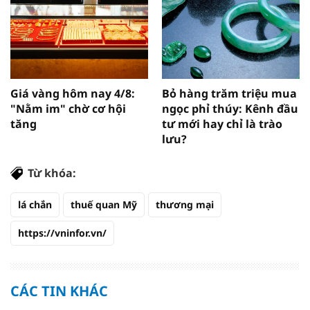
Giá vàng hôm nay 4/8:
Bỏ hàng trăm triệu mua
"Nằm im" chờ cơ hội
ngọc phỉ thúy: Kênh đầu
tăng
tư mới hay chỉ là trào
lưu?
Từ khóa:
lá chắn
thuế quan Mỹ
thương mại
https://vninfor.vn/
CÁC TIN KHÁC