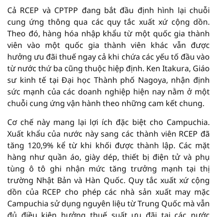
Cả RCEP và CPTPP đang bắt đầu định hình lại chuỗi
cung ứng thông qua các quy tắc xuất xứ cộng dồn.
Theo đó, hàng hóa nhập khẩu từ một quốc gia thành
viên vào một quốc gia thành viên khác vẫn được
hưởng ưu đãi thuế ngay cả khi chứa các yếu tố đầu vào
từ nước thứ ba cũng thuộc hiệp định. Ken Itakura, Giáo
sư kinh tế tại Đại học Thành phố Nagoya, nhận định
sức mạnh của các doanh nghiệp hiện nay nằm ở một
chuỗi cung ứng vận hành theo những cam kết chung.
Cơ chế này mang lại lợi ích đặc biệt cho Campuchia.
Xuất khẩu của nước này sang các thành viên RCEP đã
tăng 120,9% kể từ khi khối được thành lập. Các mặt
hàng như quần áo, giày dép, thiết bị điện tử và phụ
tùng ô tô ghi nhận mức tăng trưởng mạnh tại thị
trường Nhật Bản và Hàn Quốc. Quy tắc xuất xứ cộng
dồn của RCEP cho phép các nhà sản xuất may mặc
Campuchia sử dụng nguyên liệu từ Trung Quốc mà vẫn
đủ điều kiện hưởng thuế suất ưu đãi tại các nước