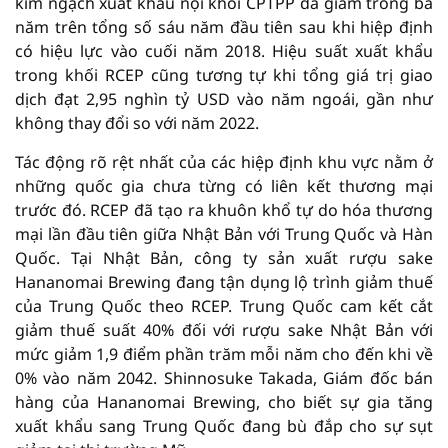
kim ngạch xuất khẩu nội khối CPTPP đã giảm trong ba
năm trên tổng số sáu năm đầu tiên sau khi hiệp định
có hiệu lực vào cuối năm 2018. Hiệu suất xuất khẩu
trong khối RCEP cũng tương tự khi tổng giá trị giao
dịch đạt 2,95 nghìn tỷ USD vào năm ngoái, gần như
không thay đổi so với năm 2022.
Tác động rõ rệt nhất của các hiệp định khu vực nằm ở
những quốc gia chưa từng có liên kết thương mại
trước đó. RCEP đã tạo ra khuôn khổ tự do hóa thương
mại lần đầu tiên giữa Nhật Bản với Trung Quốc và Hàn
Quốc. Tại Nhật Bản, công ty sản xuất rượu sake
Hananomai Brewing đang tận dụng lộ trình giảm thuế
của Trung Quốc theo RCEP. Trung Quốc cam kết cắt
giảm thuế suất 40% đối với rượu sake Nhật Bản với
mức giảm 1,9 điểm phần trăm mỗi năm cho đến khi về
0% vào năm 2042. Shinnosuke Takada, Giám đốc bán
hàng của Hananomai Brewing, cho biết sự gia tăng
xuất khẩu sang Trung Quốc đang bù đắp cho sự sụt