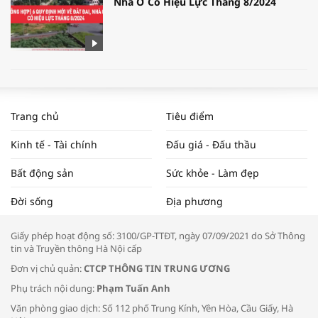
Nhà Ở Có Hiệu Lực Tháng 8/2024
WORLDBANK DỰ BÁO KINH TẾ VIỆT
NAM NĂM 2024 VÀ NĂM 2025 | NHỊP
Trang chủ
Tiêu điểm
ĐẬP THỊ TRƯỜNG #62
Kinh tế - Tài chính
Đấu giá - Đấu thầu
Bất động sản
Sức khỏe - Làm đẹp
Tọa đàm “Xúc tiến thương mại: Khơi
Đời sống
Địa phương
thông đầu ra cho sản phẩm OCOP”
Giấy phép hoạt động số: 3100/GP-TTĐT, ngày 07/09/2021 do Sở Thông
tin và Truyền thông Hà Nội cấp
Đơn vị chủ quản:
CTCP THÔNG TIN TRUNG ƯƠNG
Phụ trách nội dung:
Phạm Tuấn Anh
Bác sĩ tư vấn cách phòng tránh bệnh
Văn phòng giao dịch: Số 112 phố Trung Kính, Yên Hòa, Cầu Giấy, Hà