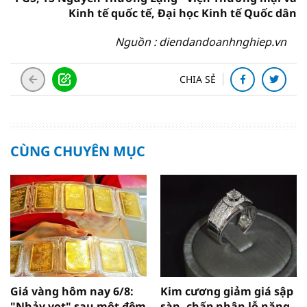
Kinh tế quốc tế, Đại học Kinh tế Quốc dân
Nguồn : diendandoanhnghiep.vn
CHIA SẺ
CÙNG CHUYÊN MỤC
Giá vàng hôm nay 6/8:
Kim cương giảm giá sập
"Nhảy vọt" sau một đêm
sàn, chấp nhận lỗ nặng