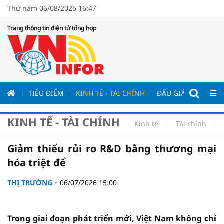
Thứ năm 06/08/2026 16:47
Trang thông tin điện tử tổng hợp
ƯƠNG
TIÊU ĐIỂM
KINH TẾ - TÀI CHÍNH
ĐẤU GIÁ - ĐẤU THẦ
KINH TẾ - TÀI CHÍNH
Kinh tế
Tài chính
Giảm thiểu rủi ro R&D bằng thương mại
hóa triệt để
THỊ TRƯỜNG
06/07/2026 15:00
Trong giai đoạn phát triển mới, Việt Nam không chỉ