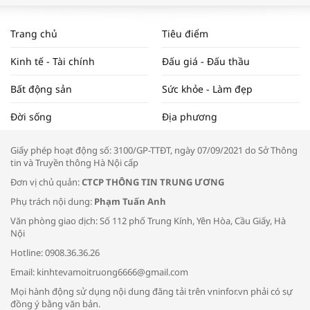
WORLDBANK DỰ BÁO KINH TẾ VIỆT
NAM NĂM 2024 VÀ NĂM 2025 | NHỊP
Trang chủ
Tiêu điểm
ĐẬP THỊ TRƯỜNG #62
Kinh tế - Tài chính
Đấu giá - Đấu thầu
Bất động sản
Sức khỏe - Làm đẹp
Tọa đàm “Xúc tiến thương mại: Khơi
Đời sống
Địa phương
thông đầu ra cho sản phẩm OCOP”
Giấy phép hoạt động số: 3100/GP-TTĐT, ngày 07/09/2021 do Sở Thông
tin và Truyền thông Hà Nội cấp
Đơn vị chủ quản:
CTCP THÔNG TIN TRUNG ƯƠNG
Phụ trách nội dung:
Phạm Tuấn Anh
Bác sĩ tư vấn cách phòng tránh bệnh
Văn phòng giao dịch: Số 112 phố Trung Kính, Yên Hòa, Cầu Giấy, Hà
đường hô hấp trong thời tiết giao mùa
Nội
Hotline: 0908.36.36.26
Email: kinhtevamoitruong6666@gmail.com
Mọi hành động sử dụng nội dung đăng tải trên vninfor.vn phải có sự
đồng ý bằng văn bản.