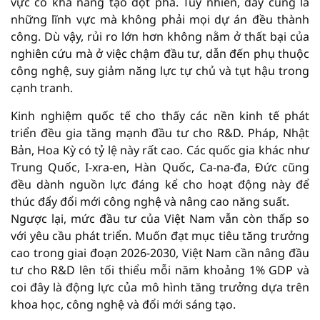
vực có khả năng tạo đột phá. Tuy nhiên, đây cũng là
những lĩnh vực mà không phải mọi dự án đều thành
công. Dù vậy, rủi ro lớn hơn không nằm ở thất bại của
nghiên cứu mà ở việc chậm đầu tư, dẫn đến phụ thuộc
công nghệ, suy giảm năng lực tự chủ và tụt hậu trong
cạnh tranh.
Kinh nghiệm quốc tế cho thấy các nền kinh tế phát
triển đều gia tăng mạnh đầu tư cho R&D. Pháp, Nhật
Bản, Hoa Kỳ có tỷ lệ này rất cao. Các quốc gia khác như
Trung Quốc, I-xra-en, Hàn Quốc, Ca-na-đa, Đức cũng
đều dành nguồn lực đáng kể cho hoạt động này để
thúc đẩy đổi mới công nghệ và nâng cao năng suất.
Ngược lại, mức đầu tư của Việt Nam vẫn còn thấp so
với yêu cầu phát triển. Muốn đạt mục tiêu tăng trưởng
cao trong giai đoạn 2026-2030, Việt Nam cần nâng đầu
tư cho R&D lên tối thiểu mỗi năm khoảng 1% GDP và
coi đây là động lực của mô hình tăng trưởng dựa trên
khoa học, công nghệ và đổi mới sáng tạo.