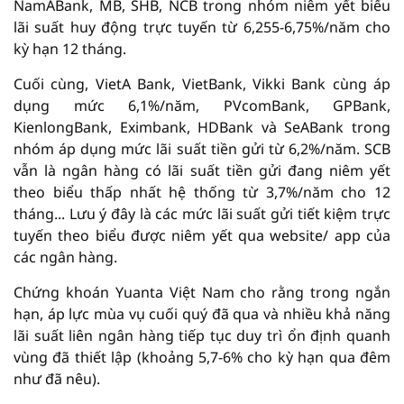
NamABank, MB, SHB, NCB trong nhóm niêm yết biểu
lãi suất huy động trực tuyến từ 6,255-6,75%/năm cho
kỳ hạn 12 tháng.
Cuối cùng, VietA Bank, VietBank, Vikki Bank cùng áp
dụng mức 6,1%/năm, PVcomBank, GPBank,
KienlongBank, Eximbank, HDBank và SeABank trong
nhóm áp dụng mức lãi suất tiền gửi từ 6,2%/năm. SCB
vẫn là ngân hàng có lãi suất tiền gửi đang niêm yết
theo biểu thấp nhất hệ thống từ 3,7%/năm cho 12
tháng... Lưu ý đây là các mức lãi suất gửi tiết kiệm trực
tuyến theo biểu được niêm yết qua website/ app của
các ngân hàng.
Chứng khoán Yuanta Việt Nam cho rằng trong ngắn
hạn, áp lực mùa vụ cuối quý đã qua và nhiều khả năng
lãi suất liên ngân hàng tiếp tục duy trì ổn định quanh
vùng đã thiết lập (khoảng 5,7-6% cho kỳ hạn qua đêm
như đã nêu).