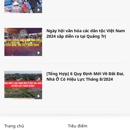
Ngày hội văn hóa các dân tộc Việt Nam
2024 sắp diễn ra tại Quảng Trị
[Tổng Hợp] 6 Quy Định Mới Về Đất Đai,
Nhà Ở Có Hiệu Lực Tháng 8/2024
WORLDBANK DỰ BÁO KINH TẾ VIỆT
NAM NĂM 2024 VÀ NĂM 2025 | NHỊP
Trang chủ
Tiêu điểm
ĐẬP THỊ TRƯỜNG #62