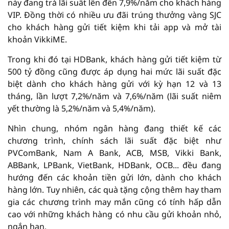
này đang trả lãi suất lên đến 7,9%/năm cho khách hàng
VIP. Đồng thời có nhiều ưu đãi trúng thưởng vàng SJC
cho khách hàng gửi tiết kiệm khi tải app và mở tài
khoản VikkiME.
Trong khi đó tại HDBank, khách hàng gửi tiết kiệm từ
500 tỷ đồng cũng được áp dụng hai mức lãi suất đặc
biệt dành cho khách hàng gửi với kỳ hạn 12 và 13
tháng, lần lượt 7,2%/năm và 7,6%/năm (lãi suất niêm
yết thường là 5,2%/năm và 5,4%/năm).
Nhìn chung, nhóm ngân hàng đang thiết kế các
chương trình, chính sách lãi suất đặc biệt như
PVComBank, Nam A Bank, ACB, MSB, Vikki Bank,
ABBank, LPBank, VietBank, HDBank, OCB... đều đang
hướng đến các khoản tiền gửi lớn, dành cho khách
hàng lớn. Tuy nhiên, các quà tặng cộng thêm hay tham
gia các chương trình may mắn cũng có tính hấp dẫn
cao với những khách hàng có nhu cầu gửi khoản nhỏ,
ngắn hạn.