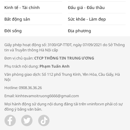
Kinh tế - Tài chính
Đấu giá - Đấu thầu
Bất động sản
Sức khỏe - Làm đẹp
Tọa đàm “Xúc tiến thương mại: Khơi
Đời sống
Địa phương
thông đầu ra cho sản phẩm OCOP”
Giấy phép hoạt động số: 3100/GP-TTĐT, ngày 07/09/2021 do Sở Thông
tin và Truyền thông Hà Nội cấp
Đơn vị chủ quản:
CTCP THÔNG TIN TRUNG ƯƠNG
Phụ trách nội dung:
Phạm Tuấn Anh
Bác sĩ tư vấn cách phòng tránh bệnh
Văn phòng giao dịch: Số 112 phố Trung Kính, Yên Hòa, Cầu Giấy, Hà
đường hô hấp trong thời tiết giao mùa
Nội
Hotline: 0908.36.36.26
Email: kinhtevamoitruong6666@gmail.com
Mọi hành động sử dụng nội dung đăng tải trên vninfor.vn phải có sự
đồng ý bằng văn bản.
Trao yêu thương cho em