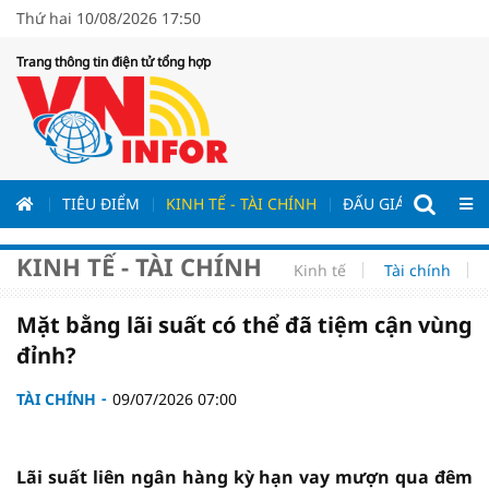
Thứ hai 10/08/2026 17:50
Trang thông tin điện tử tổng hợp
ƯƠNG
TIÊU ĐIỂM
KINH TẾ - TÀI CHÍNH
ĐẤU GIÁ - ĐẤU THẦ
KINH TẾ - TÀI CHÍNH
Kinh tế
Tài chính
Mặt bằng lãi suất có thể đã tiệm cận vùng
đỉnh?
TÀI CHÍNH
09/07/2026 07:00
Lãi suất liên ngân hàng kỳ hạn vay mượn qua đêm