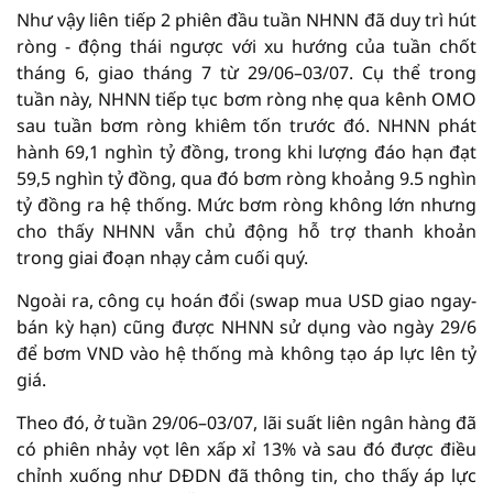
Như vậy liên tiếp 2 phiên đầu tuần NHNN đã duy trì hút
ròng - động thái ngược với xu hướng của tuần chốt
tháng 6, giao tháng 7 từ 29/06–03/07. Cụ thể trong
tuần này, NHNN tiếp tục bơm ròng nhẹ qua kênh OMO
sau tuần bơm ròng khiêm tốn trước đó. NHNN phát
hành 69,1 nghìn tỷ đồng, trong khi lượng đáo hạn đạt
59,5 nghìn tỷ đồng, qua đó bơm ròng khoảng 9.5 nghìn
tỷ đồng ra hệ thống. Mức bơm ròng không lớn nhưng
cho thấy NHNN vẫn chủ động hỗ trợ thanh khoản
trong giai đoạn nhạy cảm cuối quý.
Ngoài ra, công cụ hoán đổi (swap mua USD giao ngay-
bán kỳ hạn) cũng được NHNN sử dụng vào ngày 29/6
để bơm VND vào hệ thống mà không tạo áp lực lên tỷ
giá.
Theo đó, ở tuần 29/06–03/07, lãi suất liên ngân hàng đã
có phiên nhảy vọt lên xấp xỉ 13% và sau đó được điều
chỉnh xuống như DĐDN đã thông tin, cho thấy áp lực