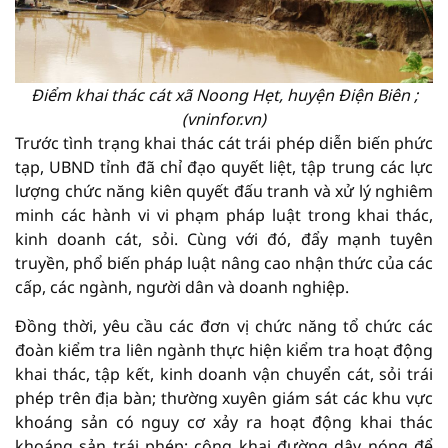
Điểm khai thác cát xã Noong Hẹt, huyện Điện Biên ;
(vninfor.vn)
Trước tình trạng khai thác cát trái phép diễn biến phức
tạp, UBND tỉnh đã chỉ đạo quyết liệt, tập trung các lực
lượng chức năng kiên quyết đấu tranh và xử lý nghiêm
minh các hành vi vi phạm pháp luật trong khai thác,
kinh doanh cát, sỏi. Cùng với đó, đẩy mạnh tuyên
truyền, phổ biến pháp luật nâng cao nhận thức của các
cấp, các ngành, người dân và doanh nghiệp.
Đồng thời, yêu cầu các đơn vị chức năng tổ chức các
đoàn kiểm tra liên ngành thực hiện kiểm tra hoạt động
khai thác, tập kết, kinh doanh vận chuyển cát, sỏi trái
phép trên địa bàn; thường xuyên giám sát các khu vực
khoáng sản có nguy cơ xảy ra hoạt động khai thác
khoáng sản trái phép; công khai đường dây nóng để