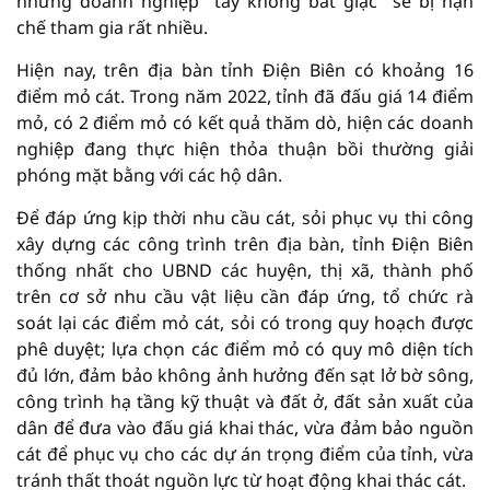
những doanh nghiệp “tay không bắt giặc” sẽ bị hạn
chế tham gia rất nhiều.
Hiện nay, trên địa bàn tỉnh Điện Biên có khoảng 16
điểm mỏ cát. Trong năm 2022, tỉnh đã đấu giá 14 điểm
mỏ, có 2 điểm mỏ có kết quả thăm dò, hiện các doanh
nghiệp đang thực hiện thỏa thuận bồi thường giải
phóng mặt bằng với các hộ dân.
Để đáp ứng kịp thời nhu cầu cát, sỏi phục vụ thi công
xây dựng các công trình trên địa bàn, tỉnh Điện Biên
thống nhất cho UBND các huyện, thị xã, thành phố
trên cơ sở nhu cầu vật liệu cần đáp ứng, tổ chức rà
soát lại các điểm mỏ cát, sỏi có trong quy hoạch được
phê duyệt; lựa chọn các điểm mỏ có quy mô diện tích
đủ lớn, đảm bảo không ảnh hưởng đến sạt lở bờ sông,
công trình hạ tầng kỹ thuật và đất ở, đất sản xuất của
dân để đưa vào đấu giá khai thác, vừa đảm bảo nguồn
cát để phục vụ cho các dự án trọng điểm của tỉnh, vừa
tránh thất thoát nguồn lực từ hoạt động khai thác cát.