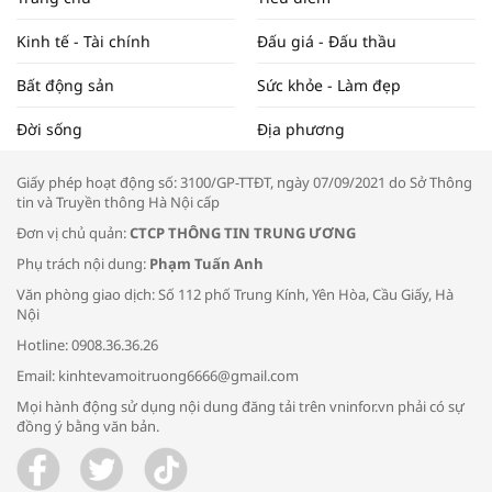
ĐẬP THỊ TRƯỜNG #62
Kinh tế - Tài chính
Đấu giá - Đấu thầu
Bất động sản
Sức khỏe - Làm đẹp
Tọa đàm “Xúc tiến thương mại: Khơi
Đời sống
Địa phương
thông đầu ra cho sản phẩm OCOP”
Giấy phép hoạt động số: 3100/GP-TTĐT, ngày 07/09/2021 do Sở Thông
tin và Truyền thông Hà Nội cấp
Đơn vị chủ quản:
CTCP THÔNG TIN TRUNG ƯƠNG
Phụ trách nội dung:
Phạm Tuấn Anh
Bác sĩ tư vấn cách phòng tránh bệnh
Văn phòng giao dịch: Số 112 phố Trung Kính, Yên Hòa, Cầu Giấy, Hà
đường hô hấp trong thời tiết giao mùa
Nội
Hotline: 0908.36.36.26
Email: kinhtevamoitruong6666@gmail.com
Mọi hành động sử dụng nội dung đăng tải trên vninfor.vn phải có sự
đồng ý bằng văn bản.
Trao yêu thương cho em