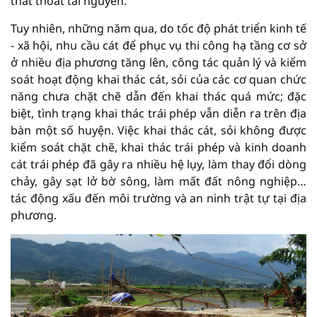
thất thoát tài nguyên.
Tuy nhiên, những năm qua, do tốc độ phát triển kinh tế
- xã hội, nhu cầu cát để phục vụ thi công hạ tầng cơ sở
ở nhiều địa phương tăng lên, công tác quản lý và kiểm
soát hoạt động khai thác cát, sỏi của các cơ quan chức
năng chưa chặt chẽ dẫn đến khai thác quá mức; đặc
biệt, tình trạng khai thác trái phép vẫn diễn ra trên địa
bàn một số huyện. Việc khai thác cát, sỏi không được
kiểm soát chặt chẽ, khai thác trái phép và kinh doanh
cát trái phép đã gây ra nhiều hệ lụy, làm thay đổi dòng
chảy, gây sạt lở bờ sông, làm mất đất nông nghiệp…
tác động xấu đến môi trường và an ninh trật tự tại địa
phương.