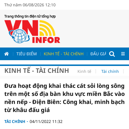
Thứ năm 06/08/2026 12:10
Trang thông tin điện tử tổng hợp
ƯƠNG
TIÊU ĐIỂM
KINH TẾ - TÀI CHÍNH
ĐẤU GIÁ - ĐẤU THẦ
KINH TẾ - TÀI CHÍNH
Kinh tế
Tài chính
Đưa hoạt động khai thác cát sỏi lòng sông
trên một số địa bàn khu vực miền Bắc vào
nền nếp - Điện Biên: Công khai, minh bạch
từ khâu đấu giá
TÀI CHÍNH
04/11/2022 11:32