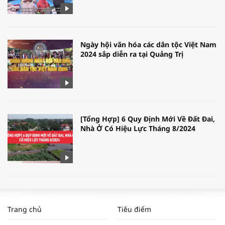
Ngày hội văn hóa các dân tộc Việt Nam
2024 sắp diễn ra tại Quảng Trị
[Tổng Hợp] 6 Quy Định Mới Về Đất Đai,
Nhà Ở Có Hiệu Lực Tháng 8/2024
WORLDBANK DỰ BÁO KINH TẾ VIỆT
NAM NĂM 2024 VÀ NĂM 2025 | NHỊP
Trang chủ
Tiêu điểm
ĐẬP THỊ TRƯỜNG #62