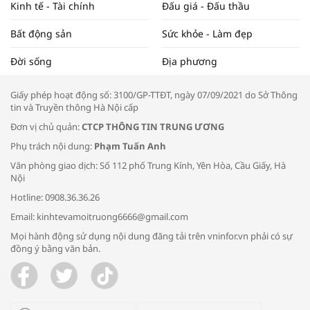
Kinh tế - Tài chính
Đấu giá - Đấu thầu
Bất động sản
Sức khỏe - Làm đẹp
Tọa đàm “Xúc tiến thương mại: Khơi
Đời sống
Địa phương
thông đầu ra cho sản phẩm OCOP”
Giấy phép hoạt động số: 3100/GP-TTĐT, ngày 07/09/2021 do Sở Thông
tin và Truyền thông Hà Nội cấp
Đơn vị chủ quản:
CTCP THÔNG TIN TRUNG ƯƠNG
Phụ trách nội dung:
Phạm Tuấn Anh
Bác sĩ tư vấn cách phòng tránh bệnh
Văn phòng giao dịch: Số 112 phố Trung Kính, Yên Hòa, Cầu Giấy, Hà
đường hô hấp trong thời tiết giao mùa
Nội
Hotline: 0908.36.36.26
Email: kinhtevamoitruong6666@gmail.com
Mọi hành động sử dụng nội dung đăng tải trên vninfor.vn phải có sự
đồng ý bằng văn bản.
Trao yêu thương cho em