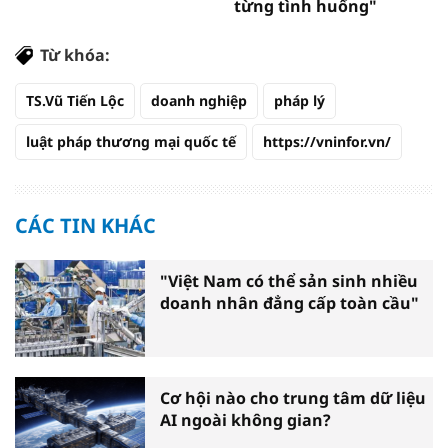
từng tình huống"
Từ khóa:
TS.Vũ Tiến Lộc
doanh nghiệp
pháp lý
luật pháp thương mại quốc tế
https://vninfor.vn/
CÁC TIN KHÁC
"Việt Nam có thể sản sinh nhiều
doanh nhân đẳng cấp toàn cầu"
Cơ hội nào cho trung tâm dữ liệu
AI ngoài không gian?