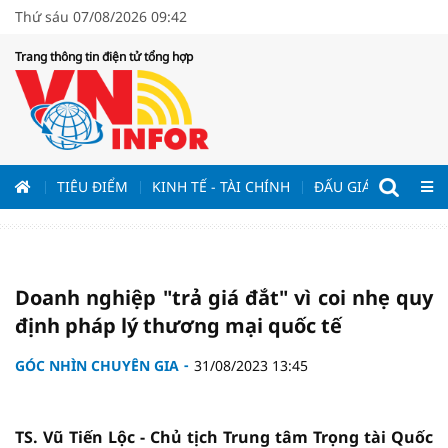
Thứ sáu 07/08/2026 09:42
Trang thông tin điện tử tổng hợp
ƯƠNG
TIÊU ĐIỂM
KINH TẾ - TÀI CHÍNH
ĐẤU GIÁ - ĐẤU THẦ
Doanh nghiệp "trả giá đắt" vì coi nhẹ quy
định pháp lý thương mại quốc tế
GÓC NHÌN CHUYÊN GIA
31/08/2023 13:45
TS. Vũ Tiến Lộc - Chủ tịch Trung tâm Trọng tài Quốc