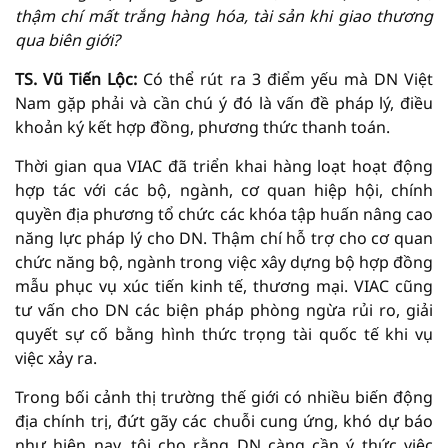
thậm chí mất trắng hàng hóa, tài sản khi giao thương
qua biên giới?
TS. Vũ Tiến Lộc:
Có thể rút ra 3 điểm yếu mà DN Việt
Nam gặp phải và cần chú ý đó là vấn đề pháp lý, điều
khoản ký kết hợp đồng, phương thức thanh toán.
Thời gian qua VIAC đã triển khai hàng loạt hoạt động
hợp tác với các bộ, ngành, cơ quan hiệp hội, chính
quyền địa phương tổ chức các khóa tập huấn nâng cao
năng lực pháp lý cho DN. Thậm chí hỗ trợ cho cơ quan
chức năng bộ, ngành trong việc xây dựng bộ hợp đồng
mẫu phục vụ xúc tiến kinh tế, thương mại. VIAC cũng
tư vấn cho DN các biện pháp phòng ngừa rủi ro, giải
quyết sự cố bằng hình thức trọng tài quốc tế khi vụ
việc xảy ra.
Trong bối cảnh thị trường thế giới có nhiều biến động
địa chính trị, đứt gãy các chuỗi cung ứng, khó dự báo
như hiện nay, tôi cho rằng DN càng cần ý thức việc