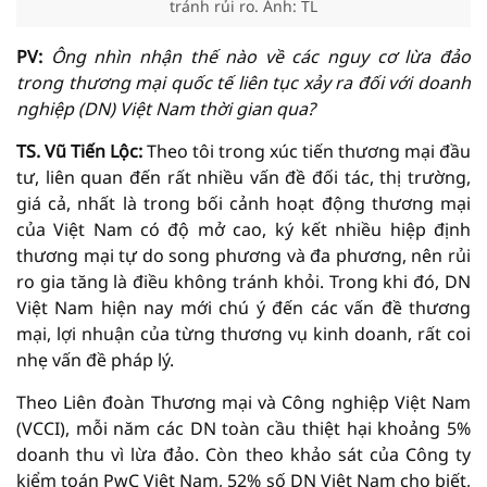
tránh rủi ro. Ảnh: TL
PV:
Ông nhìn nhận thế nào về các nguy cơ lừa đảo
trong thương mại quốc tế liên tục xảy ra đối với doanh
nghiệp (DN) Việt Nam thời gian qua?
TS. Vũ Tiến Lộc:
Theo tôi trong xúc tiến thương mại đầu
tư, liên quan đến rất nhiều vấn đề đối tác, thị trường,
giá cả, nhất là trong bối cảnh hoạt động thương mại
của Việt Nam có độ mở cao, ký kết nhiều hiệp định
thương mại tự do song phương và đa phương, nên rủi
ro gia tăng là điều không tránh khỏi. Trong khi đó, DN
Việt Nam hiện nay mới chú ý đến các vấn đề thương
mại, lợi nhuận của từng thương vụ kinh doanh, rất coi
nhẹ vấn đề pháp lý.
Theo Liên đoàn Thương mại và Công nghiệp Việt Nam
(VCCI), mỗi năm các DN toàn cầu thiệt hại khoảng 5%
doanh thu vì lừa đảo. Còn theo khảo sát của Công ty
kiểm toán PwC Việt Nam, 52% số DN Việt Nam cho biết,