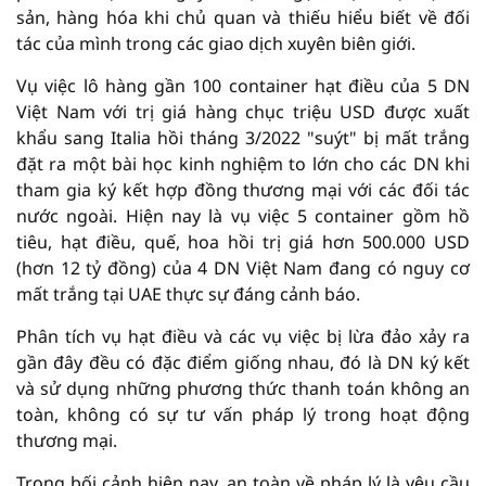
sản, hàng hóa khi chủ quan và thiếu hiểu biết về đối
tác của mình trong các giao dịch xuyên biên giới.
Vụ việc lô hàng gần 100 container hạt điều của 5 DN
Việt Nam với trị giá hàng chục triệu USD được xuất
khẩu sang Italia hồi tháng 3/2022 "suýt" bị mất trắng
đặt ra một bài học kinh nghiệm to lớn cho các DN khi
tham gia ký kết hợp đồng thương mại với các đối tác
nước ngoài. Hiện nay là vụ việc 5 container gồm hồ
tiêu, hạt điều, quế, hoa hồi trị giá hơn 500.000 USD
(hơn 12 tỷ đồng) của 4 DN Việt Nam đang có nguy cơ
mất trắng tại UAE thực sự đáng cảnh báo.
Phân tích vụ hạt điều và các vụ việc bị lừa đảo xảy ra
gần đây đều có đặc điểm giống nhau, đó là DN ký kết
và sử dụng những phương thức thanh toán không an
toàn, không có sự tư vấn pháp lý trong hoạt động
thương mại.
Trong bối cảnh hiện nay, an toàn về pháp lý là yêu cầu