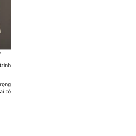
)
trình
trọng
ai có