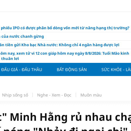
ổ phiếu IPO có được phân bổ dòng vốn mới từ nâng hạng thị trường?
ch của nước chanh gừng
ần tiền gửi Kho bạc Nhà nước: Không chỉ 4 ngân hàng được lợi
hôm nay, xem tử vi 12 con giáp hôm nay ngày 8/8/2026: Tuổi Mão kinh
 thuận lợi
àng nửa đầu năm 2026: Áp lực đằng sau niềm vui lãi lớn
ĐẤU GIÁ - ĐẤU THẦU
BẤT ĐỘNG SẢN
SỨC KHỎE - L
oạch và hạ tầng đang mở ra chu kỳ tăng trưởng mới của bất động
iệt Nam
ất giảm 30% thuế cho hộ, cá nhân kinh doanh, doanh nghiệp thu
0 tỷ đồng
Nhịp sống số
Nghe - Xem - Đọc
Muôn màu
ng hôm nay 7/8: Thị trường lặng sóng
y mua nhà tăng cao, thị trường đối mặt sức ép thanh khoản
ột" Minh Hằng rủ nhau ch
người trẻ quốc tế xem Phú Quốc là “thiên đường lập nghiệp”