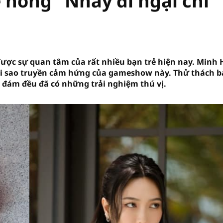
 nóng "Nhảy đi ngại chi"
được sự quan tâm của rất nhiều bạn trẻ hiện nay. Minh
gôi sao truyền cảm hứng của gameshow này. Thử thách 
nh đám đều đã có những trải nghiệm thú vị.