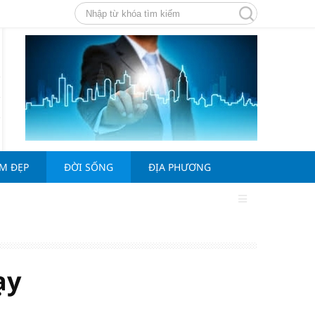
ÀM ĐẸP
ĐỜI SỐNG
ĐỊA PHƯƠNG
ạy