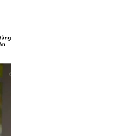
 Hằng
bản