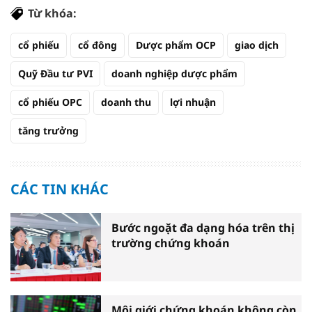
Từ khóa:
cổ phiếu
cổ đông
Dược phẩm OCP
giao dịch
Quỹ Đầu tư PVI
doanh nghiệp dược phẩm
cổ phiếu OPC
doanh thu
lợi nhuận
tăng trưởng
CÁC TIN KHÁC
Bước ngoặt đa dạng hóa trên thị
trường chứng khoán
Môi giới chứng khoán không còn