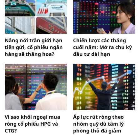
Nâng nới trần giới hạn
Chiến lược các tháng
tiền gửi, cổ phiếu ngân
cuối năm: Mở ra chu kỳ
hàng sẽ thăng hoa?
đầu tư dài hạn
Vì sao khối ngoại mua
Áp lực rút ròng theo
ròng cổ phiếu HPG và
nhóm quỹ dù tâm lý
CTG?
phòng thủ đã giảm