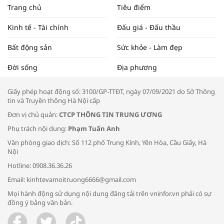
NAM NĂM 2024 VÀ NĂM 2025 | NHỊP
Trang chủ
Tiêu điểm
ĐẬP THỊ TRƯỜNG #62
Kinh tế - Tài chính
Đấu giá - Đấu thầu
Bất động sản
Sức khỏe - Làm đẹp
Tọa đàm “Xúc tiến thương mại: Khơi
Đời sống
Địa phương
thông đầu ra cho sản phẩm OCOP”
Giấy phép hoạt động số: 3100/GP-TTĐT, ngày 07/09/2021 do Sở Thông
tin và Truyền thông Hà Nội cấp
Đơn vị chủ quản:
CTCP THÔNG TIN TRUNG ƯƠNG
Phụ trách nội dung:
Phạm Tuấn Anh
Bác sĩ tư vấn cách phòng tránh bệnh
Văn phòng giao dịch: Số 112 phố Trung Kính, Yên Hòa, Cầu Giấy, Hà
đường hô hấp trong thời tiết giao mùa
Nội
Hotline: 0908.36.36.26
Email: kinhtevamoitruong6666@gmail.com
Mọi hành động sử dụng nội dung đăng tải trên vninfor.vn phải có sự
đồng ý bằng văn bản.
Trao yêu thương cho em