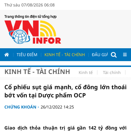
Thứ sáu 07/08/2026 06:08
Trang thông tin điện tử tổng hợp
ƯƠNG
TIÊU ĐIỂM
KINH TẾ - TÀI CHÍNH
ĐẤU GIÁ - ĐẤU THẦ
KINH TẾ - TÀI CHÍNH
Kinh tế
Tài chính
Cổ phiếu sụt giá mạnh, cổ đông lớn thoái
bớt vốn tại Dược phẩm OCP
CHỨNG KHOÁN
26/12/2022 14:25
Giao dịch thỏa thuận trị giá gần 142 tỷ đồng với