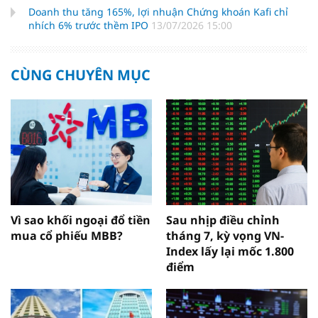
Doanh thu tăng 165%, lợi nhuận Chứng khoán Kafi chỉ
nhích 6% trước thềm IPO
13/07/2026 15:00
CÙNG CHUYÊN MỤC
Vì sao khối ngoại đổ tiền
Sau nhịp điều chỉnh
mua cổ phiếu MBB?
tháng 7, kỳ vọng VN-
Index lấy lại mốc 1.800
điểm