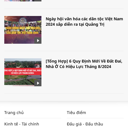
Ngày hội văn hóa các dân tộc Việt Nam
2024 sắp diễn ra tại Quảng Trị
[Tổng Hợp] 6 Quy Định Mới Về Đất Đai,
Nhà Ở Có Hiệu Lực Tháng 8/2024
WORLDBANK DỰ BÁO KINH TẾ VIỆT
NAM NĂM 2024 VÀ NĂM 2025 | NHỊP
Trang chủ
Tiêu điểm
ĐẬP THỊ TRƯỜNG #62
Kinh tế - Tài chính
Đấu giá - Đấu thầu