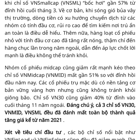
khi chỉ số VNSmallcap (VNSML) “bốc hơi” gần 57% từ
đỉnh hồi cuối tháng 3. Về cơ bản, khi sóng gió bủa vây
thị trường, dòng tiền có xu hướng chuyển dịch từ các
nhóm có tính đầu cơ, rủi ro cao để tìm kiếm nơi trú ẩn
an toàn là điều dễ hiểu. Thêm nữa, hàng loạt cổ phiếu
nhỏ với tính đầu cơ cao đã tăng rất nóng, thậm chí đến
hàng chục lần trong năm ngoái, dẫn đến áp lực chốt lời
mạnh là điều không thể tránh khỏi.
Nhóm cổ phiếu midcap cũng giảm rất mạnh kéo theo
chỉ số VNMidcap (VNMID) mất gần 51% so với đỉnh hồi
đầu năm nay. Các cổ phiếu trụ mặc dù có nền tảng cơ
bản vững vàng hơn nhưng cũng không tránh khỏi
giông bão. Chỉ số VN30 cũng giảm 40% từ đỉnh vào
cuối tháng 11 năm ngoái.
Đáng chú ý, cả 3 chỉ số VN30,
VNMID, VNSML đều đã đánh mất toàn bộ thành quả
tăng giá kể từ năm 2021
.
Xét về tiêu chí đầu tư
, các bộ chỉ số nổi bật như
VNFinLead và VNFinSelect cũng đều đã giảm mạnh, lần