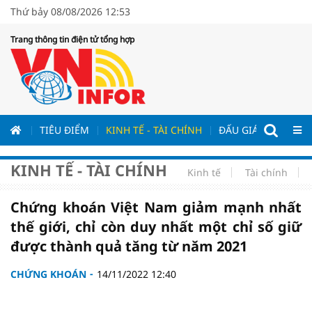
Thứ bảy 08/08/2026 12:53
Trang thông tin điện tử tổng hợp
ƯƠNG
TIÊU ĐIỂM
KINH TẾ - TÀI CHÍNH
ĐẤU GIÁ - ĐẤU THẦ
KINH TẾ - TÀI CHÍNH
Kinh tế
Tài chính
Chứng khoán Việt Nam giảm mạnh nhất
thế giới, chỉ còn duy nhất một chỉ số giữ
được thành quả tăng từ năm 2021
CHỨNG KHOÁN
14/11/2022 12:40