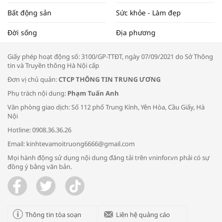
Bất động sản
Sức khỏe - Làm đẹp
Tọa đàm “Xúc tiến thương mại: Khơi
Đời sống
Địa phương
thông đầu ra cho sản phẩm OCOP”
Giấy phép hoạt động số: 3100/GP-TTĐT, ngày 07/09/2021 do Sở Thông
tin và Truyền thông Hà Nội cấp
Đơn vị chủ quản:
CTCP THÔNG TIN TRUNG ƯƠNG
Phụ trách nội dung:
Phạm Tuấn Anh
Bác sĩ tư vấn cách phòng tránh bệnh
Văn phòng giao dịch: Số 112 phố Trung Kính, Yên Hòa, Cầu Giấy, Hà
đường hô hấp trong thời tiết giao mùa
Nội
Hotline: 0908.36.36.26
Email: kinhtevamoitruong6666@gmail.com
Mọi hành động sử dụng nội dung đăng tải trên vninfor.vn phải có sự
đồng ý bằng văn bản.
Trao yêu thương cho em
Thông tin tòa soạn
Liên hệ quảng cáo