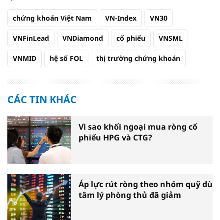
chứng khoán Việt Nam
VN-Index
VN30
VNFinLead
VNDiamond
cổ phiếu
VNSML
VNMID
hệ số FOL
thị trường chứng khoán
CÁC TIN KHÁC
Vì sao khối ngoại mua ròng cổ
phiếu HPG và CTG?
Áp lực rút ròng theo nhóm quỹ dù
tâm lý phòng thủ đã giảm