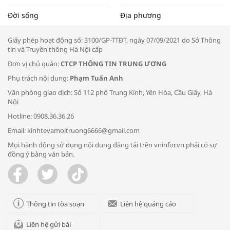
Tọa đàm “Xúc tiến thương mại: Khơi
Đời sống
Địa phương
thông đầu ra cho sản phẩm OCOP”
Giấy phép hoạt động số: 3100/GP-TTĐT, ngày 07/09/2021 do Sở Thông
tin và Truyền thông Hà Nội cấp
Đơn vị chủ quản:
CTCP THÔNG TIN TRUNG ƯƠNG
Phụ trách nội dung:
Phạm Tuấn Anh
Bác sĩ tư vấn cách phòng tránh bệnh
Văn phòng giao dịch: Số 112 phố Trung Kính, Yên Hòa, Cầu Giấy, Hà
đường hô hấp trong thời tiết giao mùa
Nội
Hotline: 0908.36.36.26
Email: kinhtevamoitruong6666@gmail.com
Mọi hành động sử dụng nội dung đăng tải trên vninfor.vn phải có sự
đồng ý bằng văn bản.
Trao yêu thương cho em
Thông tin tòa soạn
Liên hệ quảng cáo
Liên hệ gửi bài