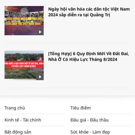
Ngày hội văn hóa các dân tộc Việt Nam
2024 sắp diễn ra tại Quảng Trị
[Tổng Hợp] 6 Quy Định Mới Về Đất Đai,
Nhà Ở Có Hiệu Lực Tháng 8/2024
WORLDBANK DỰ BÁO KINH TẾ VIỆT
NAM NĂM 2024 VÀ NĂM 2025 | NHỊP
Trang chủ
Tiêu điểm
ĐẬP THỊ TRƯỜNG #62
Kinh tế - Tài chính
Đấu giá - Đấu thầu
Bất động sản
Sức khỏe - Làm đẹp