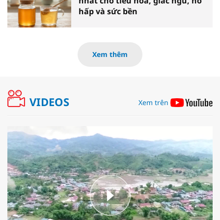
nhất cho tiêu hóa, giấc ngủ, hô
hấp và sức bền
Xem thêm
VIDEOS
Xem trên