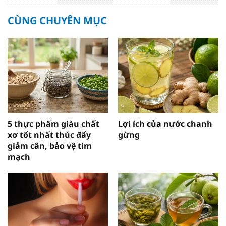
CÙNG CHUYÊN MỤC
5 thực phẩm giàu chất
Lợi ích của nước chanh
xơ tốt nhất thúc đẩy
gừng
giảm cân, bảo vệ tim
mạch