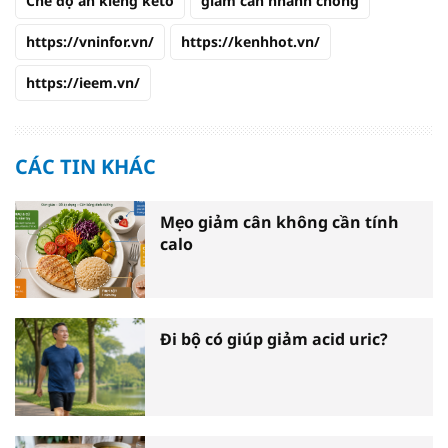
Chế độ ăn kiêng keto
giảm cân nhanh chóng
https://vninfor.vn/
https://kenhhot.vn/
https://ieem.vn/
CÁC TIN KHÁC
Mẹo giảm cân không cần tính
calo
Đi bộ có giúp giảm acid uric?