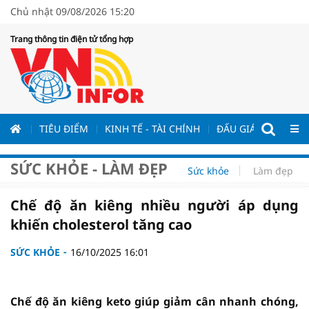
Chủ nhật 09/08/2026 15:20
Trang thông tin điện tử tổng hợp
ƯƠNG
TIÊU ĐIỂM
KINH TẾ - TÀI CHÍNH
ĐẤU GIÁ - ĐẤU THẦ
SỨC KHỎE - LÀM ĐẸP
Sức khỏe
Làm đẹp
Chế độ ăn kiêng nhiều người áp dụng
khiến cholesterol tăng cao
SỨC KHỎE
16/10/2025 16:01
Chế độ ăn kiêng keto giúp giảm cân nhanh chóng,