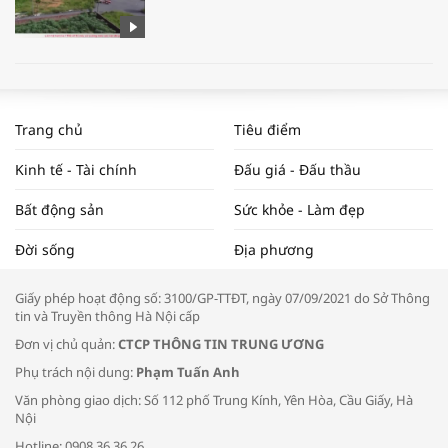
WORLDBANK DỰ BÁO KINH TẾ VIỆT
NAM NĂM 2024 VÀ NĂM 2025 | NHỊP
Trang chủ
Tiêu điểm
ĐẬP THỊ TRƯỜNG #62
Kinh tế - Tài chính
Đấu giá - Đấu thầu
Bất động sản
Sức khỏe - Làm đẹp
Tọa đàm “Xúc tiến thương mại: Khơi
Đời sống
Địa phương
thông đầu ra cho sản phẩm OCOP”
Giấy phép hoạt động số: 3100/GP-TTĐT, ngày 07/09/2021 do Sở Thông
tin và Truyền thông Hà Nội cấp
Đơn vị chủ quản:
CTCP THÔNG TIN TRUNG ƯƠNG
Phụ trách nội dung:
Phạm Tuấn Anh
Bác sĩ tư vấn cách phòng tránh bệnh
Văn phòng giao dịch: Số 112 phố Trung Kính, Yên Hòa, Cầu Giấy, Hà
đường hô hấp trong thời tiết giao mùa
Nội
Hotline: 0908.36.36.26