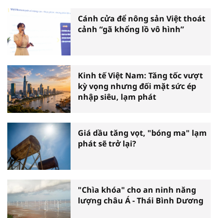
Cánh cửa để nông sản Việt thoát
cảnh “gã khổng lồ vô hình”
Kinh tế Việt Nam: Tăng tốc vượt
kỳ vọng nhưng đối mặt sức ép
nhập siêu, lạm phát
Giá dầu tăng vọt, "bóng ma" lạm
phát sẽ trở lại?
"Chìa khóa" cho an ninh năng
lượng châu Á - Thái Bình Dương