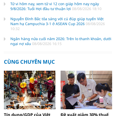
Tử vi hôm nay, xem tử vi 12 con giáp hôm nay ngày
9/8/2026: Tuổi Hợi đầu tư thuận lợi
08/08/2026 18:10
Nguyễn Đình Bắc tỏa sáng với cú đúp giúp tuyển Việt
Nam hạ Campuchia 3-1 ở ASEAN Cup 2026
08/08/2026
10:32
Ngân hàng nửa cuối năm 2026: Trên lo thanh khoản, dưới
ngại nợ xấu
08/08/2026 16:15
CÙNG CHUYÊN MỤC
Tín dụng/GDP của Việt
Đề xuất giảm 30% thuế