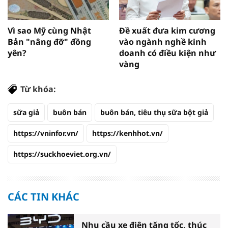
Vì sao Mỹ cùng Nhật
Đề xuất đưa kim cương
Bản "nâng đỡ" đồng
vào ngành nghề kinh
yên?
doanh có điều kiện như
vàng
Từ khóa:
sữa giả
buôn bán
buôn bán, tiêu thụ sữa bột giả
https://vninfor.vn/
https://kenhhot.vn/
https://suckhoeviet.org.vn/
CÁC TIN KHÁC
Nhu cầu xe điện tăng tốc, thúc