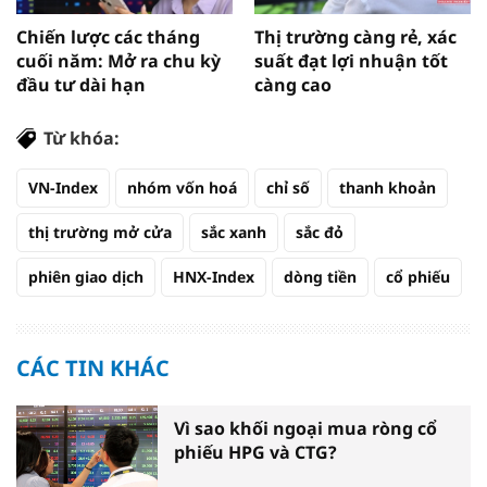
Chiến lược các tháng
Thị trường càng rẻ, xác
cuối năm: Mở ra chu kỳ
suất đạt lợi nhuận tốt
đầu tư dài hạn
càng cao
Từ khóa:
VN-Index
nhóm vốn hoá
chỉ số
thanh khoản
thị trường mở cửa
sắc xanh
sắc đỏ
phiên giao dịch
HNX-Index
dòng tiền
cổ phiếu
CÁC TIN KHÁC
Vì sao khối ngoại mua ròng cổ
phiếu HPG và CTG?