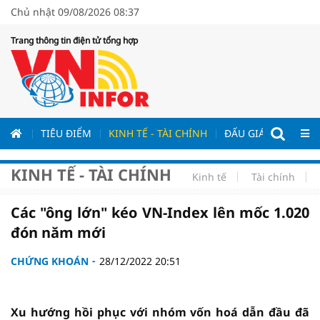
Chủ nhật 09/08/2026 08:37
Trang thông tin điện tử tổng hợp
ƯƠNG
TIÊU ĐIỂM
KINH TẾ - TÀI CHÍNH
ĐẤU GIÁ - ĐẤU THẦ
KINH TẾ - TÀI CHÍNH
Kinh tế
Tài chính
Các "ông lớn" kéo VN-Index lên mốc 1.020
đón năm mới
CHỨNG KHOÁN
28/12/2022 20:51
Xu hướng hồi phục với nhóm vốn hoá dẫn đầu đã