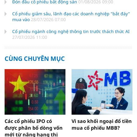
Đón đầu cổ phiếu bất động sản
01/08/2026 09:00
Cổ phiếu giảm sâu, lãnh đạo các doanh nghiệp "bắt đáy"
mua vào
28/07/2026 07:00
Cổ phiếu ngành công nghệ thông tin trước thách thức AI
27/07/2026 11:00
CÙNG CHUYÊN MỤC
Các cổ phiếu IPO có
Vì sao khối ngoại đổ tiền
được phân bổ dòng vốn
mua cổ phiếu MBB?
mới từ nâng hạng thị