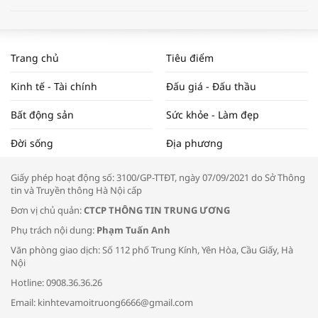
WORLDBANK DỰ BÁO KINH TẾ VIỆT
NAM NĂM 2024 VÀ NĂM 2025 | NHỊP
Trang chủ
Tiêu điểm
ĐẬP THỊ TRƯỜNG #62
Kinh tế - Tài chính
Đấu giá - Đấu thầu
Bất động sản
Sức khỏe - Làm đẹp
Tọa đàm “Xúc tiến thương mại: Khơi
Đời sống
Địa phương
thông đầu ra cho sản phẩm OCOP”
Giấy phép hoạt động số: 3100/GP-TTĐT, ngày 07/09/2021 do Sở Thông
tin và Truyền thông Hà Nội cấp
Đơn vị chủ quản:
CTCP THÔNG TIN TRUNG ƯƠNG
Phụ trách nội dung:
Phạm Tuấn Anh
Bác sĩ tư vấn cách phòng tránh bệnh
Văn phòng giao dịch: Số 112 phố Trung Kính, Yên Hòa, Cầu Giấy, Hà
đường hô hấp trong thời tiết giao mùa
Nội
Hotline: 0908.36.36.26
Email: kinhtevamoitruong6666@gmail.com