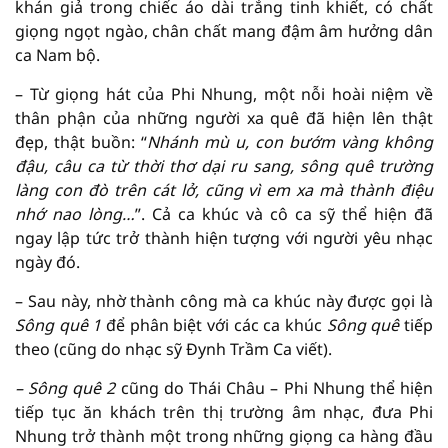
khán giả trong chiếc áo dài trắng tinh khiết, có chất
giọng ngọt ngào, chân chất mang đậm âm hưởng dân
ca Nam bộ.
– Từ giọng hát của Phi Nhung, một nỗi hoài niệm về
thân phận của những người xa quê đã hiện lên thật
đẹp, thật buồn: “
N
hánh mù u, con bướm vàng không
đậu, câu ca từ thời thơ dại ru sang, sông quê trường
làng con đò trên cát lở, cũng vì em xa mà thành điệu
nhớ nao lòng…
”. Cả ca khúc và cô ca sỹ thể hiện đã
ngay lập tức trở thành hiện tượng với người yêu nhạc
ngày đó.
– Sau này, nhờ thành công mà ca khúc này được gọi là
Sông quê 1
để phân biệt với các ca khúc
Sông quê
tiếp
theo (cũng do nhạc sỹ Đynh Trầm Ca viết).
– Sông quê 2
cũng do Thái Châu – Phi Nhung thể hiện
tiếp tục ăn khách trên thị trường âm nhạc, đưa Phi
Nhung trở thành một trong những giọng ca hàng đầu