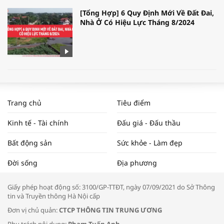
[Tổng Hợp] 6 Quy Định Mới Về Đất Đai,
Nhà Ở Có Hiệu Lực Tháng 8/2024
WORLDBANK DỰ BÁO KINH TẾ VIỆT
NAM NĂM 2024 VÀ NĂM 2025 | NHỊP
Trang chủ
Tiêu điểm
ĐẬP THỊ TRƯỜNG #62
Kinh tế - Tài chính
Đấu giá - Đấu thầu
Bất động sản
Sức khỏe - Làm đẹp
Tọa đàm “Xúc tiến thương mại: Khơi
Đời sống
Địa phương
thông đầu ra cho sản phẩm OCOP”
Giấy phép hoạt động số: 3100/GP-TTĐT, ngày 07/09/2021 do Sở Thông
tin và Truyền thông Hà Nội cấp
Đơn vị chủ quản:
CTCP THÔNG TIN TRUNG ƯƠNG
Phụ trách nội dung:
Phạm Tuấn Anh