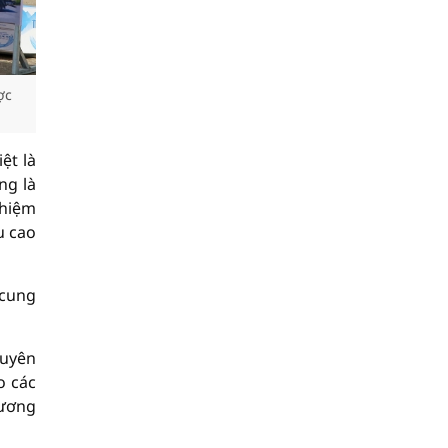
ợc
ệt là
ng là
nhiệm
u cao
 cung
guyên
o các
hương