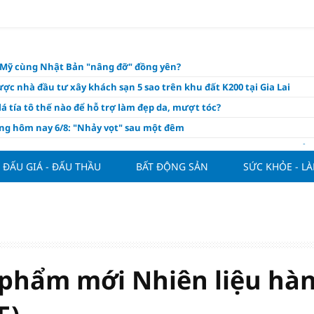
o Mỹ cùng Nhật Bản "nâng đỡ" đồng yên?
ợc nhà đầu tư xây khách sạn 5 sao trên khu đất K200 tại Gia Lai
á tía tô thế nào để hỗ trợ làm đẹp da, mượt tóc?
àng hôm nay 6/8: "Nhảy vọt" sau một đêm
Việt Nam tính bài toán xoay tua tại ASEAN Cup 2026 và màn đáp trả
ửa của Hoàng Hên
ĐẤU GIÁ - ĐẤU THẦU
BẤT ĐỘNG SẢN
SỨC KHỎE - L
ất đưa kim cương vào ngành nghề kinh doanh có điều kiện như vàn
thông nguồn cung vật liệu xây dựng
ương giảm giá sập sàn, chấp nhận lỗ nặng vẫn khó thoát hàng
ộ giải ngân đầu tư công - xung lực cho tăng trưởng
hôm nay, xem tử vi 12 con giáp hôm nay ngày 6/8/2026: Tuổi Tuất tình
 phẩm mới Nhiên liệu hà
m đẹp