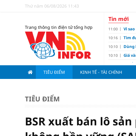
Thứ năm 06/08/2026 11:43
Tin mới
Trang thông tin điện tử tổng hợp
Vì sa
11:00
Tìm đư
10:16
Dùng l
10:10
Giá v
10:10
Tuyển 
10:07
nảy l
TIÊU ĐIỂM
KINH TẾ - TÀI CHÍNH
Đề xu
09:15
Khơi 
09:00
Kim c
07:15
TIÊU ĐIỂM
Tiến đ
07:00
Tử vi 
18:05
BSR xuất bán lô sản
cảm ê