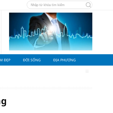
ÀM ĐẸP
ĐỜI SỐNG
ĐỊA PHƯƠNG
g
ng