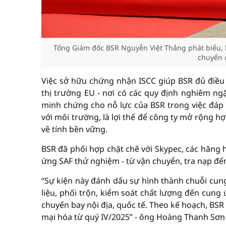
Tổng Giám đốc BSR Nguyễn Việt Thắng phát biểu, 
chuyển 
Việc sở hữu chứng nhận ISCC giúp BSR đủ điều k
thị trường EU - nơi có các quy định nghiêm ngặ
minh chứng cho nỗ lực của BSR trong việc đáp 
với môi trường, là lợi thế để công ty mở rộng h
về tính bền vững.
BSR đã phối hợp chặt chẽ với Skypec, các hãng 
ứng SAF thử nghiệm - từ vận chuyển, tra nạp đến
“Sự kiện này đánh dấu sự hình thành chuỗi cung
liệu, phối trộn, kiểm soát chất lượng đến cung
chuyến bay nội địa, quốc tế. Theo kế hoạch, BSR 
mại hóa từ quý IV/2025” - ông Hoàng Thanh Sơn 