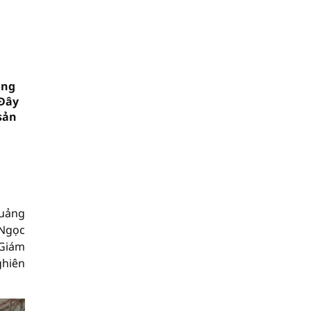
ông
 Đây
sản
Quảng
 Ngọc
 Giám
ghiên