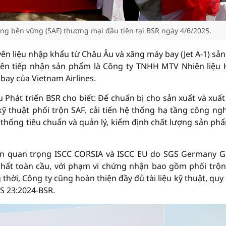
ông bền vững (SAF) thương mại đầu tiên tại BSR ngày 4/6/2025.
ên liệu nhập khẩu từ Châu Âu và xăng máy bay (Jet A-1) sản
tiên tiếp nhận sản phẩm là Công ty TNHH MTV Nhiên liệu
bay của Vietnam Airlines.
hát triển BSR cho biết: Để chuẩn bị cho sản xuất và xuất
thuật phối trộn SAF, cải tiến hệ thống hạ tầng công ngh
 thống tiêu chuẩn và quản lý, kiểm định chất lượng sản phẩ
ận quan trọng ISCC CORSIA và ISCC EU do SGS Germany
nhất toàn cầu, với phạm vi chứng nhận bao gồm phối trộn
hời, Công ty cũng hoàn thiện đầy đủ tài liệu kỹ thuật, quy 
CS 23:2024-BSR.