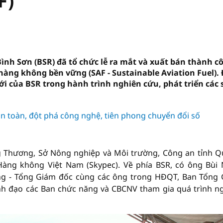
F)
ình Sơn (BSR) đã tổ chức lễ ra mắt và xuất bán thành c
hàng không bền vững (SAF - Sustainable Aviation Fuel).
i của BSR trong hành trình nghiên cứu, phát triển các 
n toàn, đột phá công nghệ, tiên phong chuyển đổi số
ng Thương, Sở Nông nghiệp và Môi trường, Công an tỉnh 
Hàng không Việt Nam (Skypec). Về phía BSR, có ông Bùi
ng - Tổng Giám đốc cùng các ông trong HĐQT, Ban Tổng
nh đạo các Ban chức năng và CBCNV tham gia quá trình n