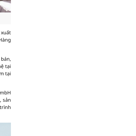
 xuất
 Hàng
 bán,
ệ tại
m tại
 GmbH
, sản
trình