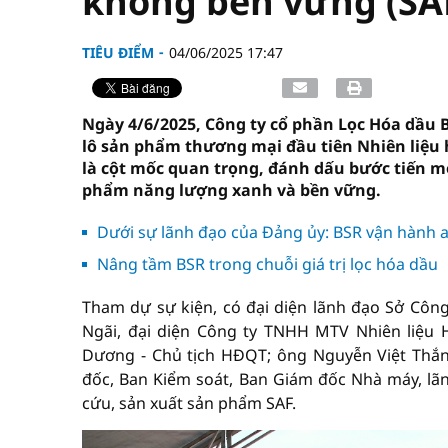
không bền vững (SA
TIÊU ĐIỂM
04/06/2025 17:47
Ngày 4/6/2025, Công ty cổ phần Lọc Hóa dầu B
lô sản phẩm thương mại đầu tiên Nhiên liệu 
là cột mốc quan trọng, đánh dấu bước tiến mớ
phẩm năng lượng xanh và bền vững.
Dưới sự lãnh đạo của Đảng ủy: BSR vận hành a
Nâng tầm BSR trong chuỗi giá trị lọc hóa dầu
Tham dự sự kiện, có đại diện lãnh đạo Sở Cô
Ngãi, đại diện Công ty TNHH MTV Nhiên liệu 
Dương - Chủ tịch HĐQT; ông Nguyễn Việt Thắ
đốc, Ban Kiểm soát, Ban Giám đốc Nhà máy, lã
cứu, sản xuất sản phẩm SAF.