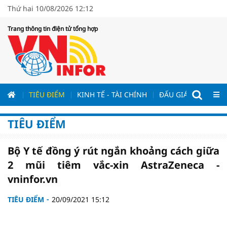
Thứ hai 10/08/2026 12:12
Trang thông tin điện tử tổng hợp
ƯƠNG
TIÊU ĐIỂM
KINH TẾ - TÀI CHÍNH
ĐẤU GIÁ - ĐẤU THẦ
TIÊU ĐIỂM
Bộ Y tế đồng ý rút ngắn khoảng cách giữa
2 mũi tiêm vắc-xin AstraZeneca -
vninfor.vn
TIÊU ĐIỂM
20/09/2021 15:12