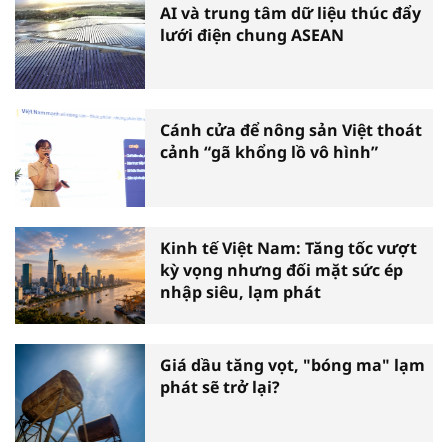
AI và trung tâm dữ liệu thúc đẩy
lưới điện chung ASEAN
Cánh cửa để nông sản Việt thoát
cảnh “gã khổng lồ vô hình”
Kinh tế Việt Nam: Tăng tốc vượt
kỳ vọng nhưng đối mặt sức ép
nhập siêu, lạm phát
Giá dầu tăng vọt, "bóng ma" lạm
phát sẽ trở lại?