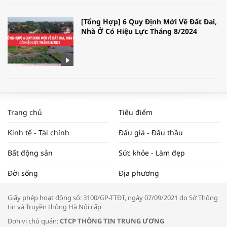
[Tổng Hợp] 6 Quy Định Mới Về Đất Đai,
Nhà Ở Có Hiệu Lực Tháng 8/2024
WORLDBANK DỰ BÁO KINH TẾ VIỆT
NAM NĂM 2024 VÀ NĂM 2025 | NHỊP
Trang chủ
Tiêu điểm
ĐẬP THỊ TRƯỜNG #62
Kinh tế - Tài chính
Đấu giá - Đấu thầu
Bất động sản
Sức khỏe - Làm đẹp
Tọa đàm “Xúc tiến thương mại: Khơi
Đời sống
Địa phương
thông đầu ra cho sản phẩm OCOP”
Giấy phép hoạt động số: 3100/GP-TTĐT, ngày 07/09/2021 do Sở Thông
tin và Truyền thông Hà Nội cấp
Đơn vị chủ quản:
CTCP THÔNG TIN TRUNG ƯƠNG