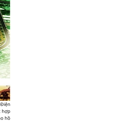
 Điện
c hợp
ao hồ