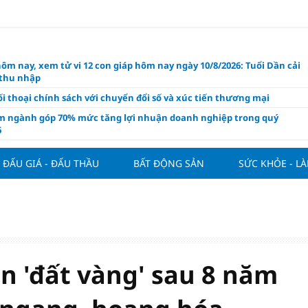
hôm nay, xem tử vi 12 con giáp hôm nay ngày 10/8/2026: Tuổi Dần cải
 thu nhập
i thoại chính sách với chuyển đổi số và xúc tiến thương mại
m ngành góp 70% mức tăng lợi nhuận doanh nghiệp trong quý
6
 nghiệp kiến nghị gì trong dự thảo Luật Kinh doanh bất động sản
i?
ĐẤU GIÁ - ĐẤU THẦU
BẤT ĐỘNG SẢN
SỨC KHỎE - L
 Villa chính thức đàm phán mua Joao Palhinha từ Bayern Munich
thế chỗ Tielemans
ng tuần qua: Vàng thế giới "bứt tốc"
áo công bố và chính thức mở màn Vòng sơ khảo Miss Galaxy Việt
026: Đỉnh cao nhan sắc trong kỷ nguyên số
ên 'đất vàng' sau 8 năm
ấu giá quyền sử dụng đất và khách sạn tại tại số 8 - 10 Chu Văn An
ở dư địa phát triển mới
 phẩm giàu chất xơ tốt nhất thúc đẩy giảm cân, bảo vệ tim mạch