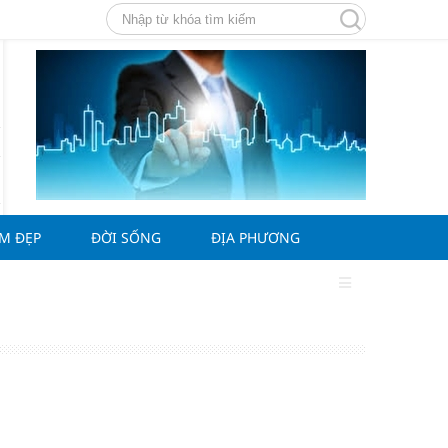
ÀM ĐẸP
ĐỜI SỐNG
ĐỊA PHƯƠNG