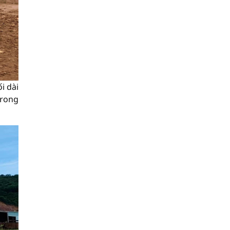
i dài
trong