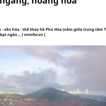
 ngang, hoang hóa
h - văn hóa - thể thao hồ Phú Hòa (nằm giữa trung tâm 
ạt ngàn... [ vninfor.vn ]