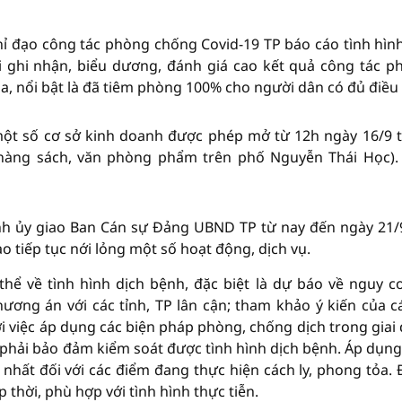
 đạo công tác phòng chống Covid-19 TP báo cáo tình hình
 ghi nhận, biểu dương, đánh giá cao kết quả công tác p
ua, nổi bật là đã tiêm phòng 100% cho người dân có đủ điều 
ột số cơ sở kinh doanh được phép mở từ 12h ngày 16/9 t
 hàng sách, văn phòng phẩm trên phố Nguyễn Thái Học).
nh ủy giao Ban Cán sự Đảng UBND TP từ nay đến ngày 21/
ạo tiếp tục nới lỏng một số hoạt động, dịch vụ.
thể về tình hình dịch bệnh, đặc biệt là dự báo về nguy c
ơng án với các tỉnh, TP lân cận; tham khảo ý kiến của c
 việc áp dụng các biện pháp phòng, chống dịch trong giai
phải bảo đảm kiểm soát được tình hình dịch bệnh. Áp dụng 
nhất đối với các điểm đang thực hiện cách ly, phong tỏa.
p thời, phù hợp với tình hình thực tiễn.