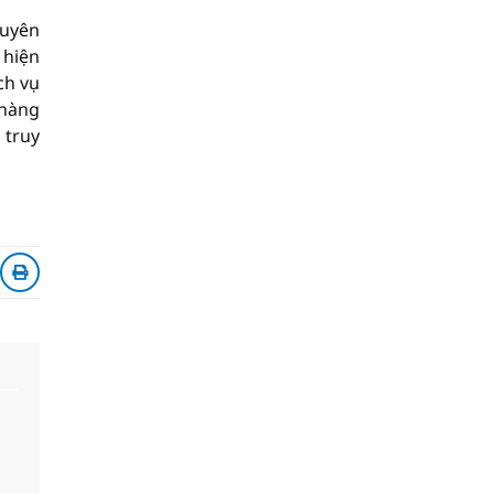
tuyên
 hiện
ch vụ
 hàng
 truy