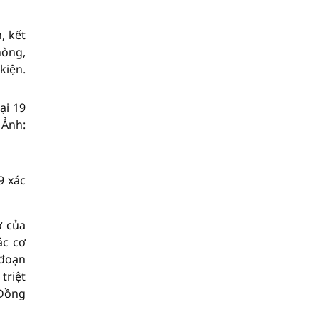
, kết
hòng,
kiện.
ại 19
 Ảnh:
9 xác
ơ của
ác cơ
 đoạn
triệt
 Đồng