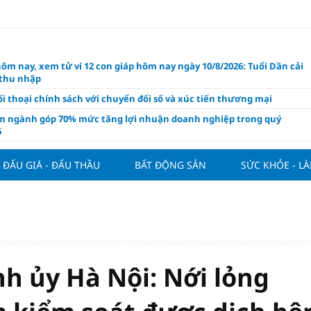
hôm nay, xem tử vi 12 con giáp hôm nay ngày 10/8/2026: Tuổi Dần cải
 thu nhập
i thoại chính sách với chuyển đổi số và xúc tiến thương mại
m ngành góp 70% mức tăng lợi nhuận doanh nghiệp trong quý
6
 nghiệp kiến nghị gì trong dự thảo Luật Kinh doanh bất động sản
i?
ĐẤU GIÁ - ĐẤU THẦU
BẤT ĐỘNG SẢN
SỨC KHỎE - L
 Villa chính thức đàm phán mua Joao Palhinha từ Bayern Munich
thế chỗ Tielemans
ng tuần qua: Vàng thế giới "bứt tốc"
áo công bố và chính thức mở màn Vòng sơ khảo Miss Galaxy Việt
026: Đỉnh cao nhan sắc trong kỷ nguyên số
h ủy Hà Nội: Nới lỏng
ấu giá quyền sử dụng đất và khách sạn tại tại số 8 - 10 Chu Văn An
ở dư địa phát triển mới
 phẩm giàu chất xơ tốt nhất thúc đẩy giảm cân, bảo vệ tim mạch