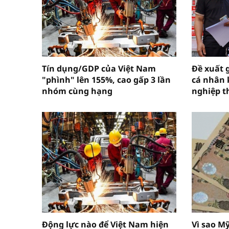
Tín dụng/GDP của Việt Nam
Đề xuất 
"phình" lên 155%, cao gấp 3 lần
cá nhân 
nhóm cùng hạng
nghiệp t
Động lực nào để Việt Nam hiện
Vì sao M