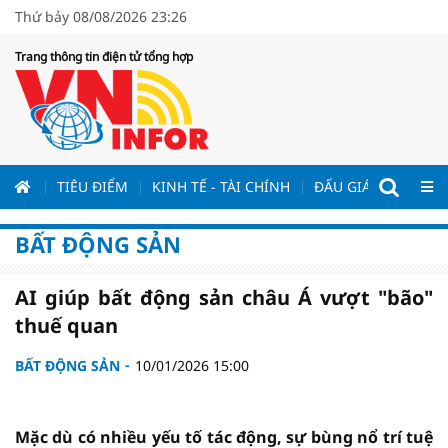
Thứ bảy 08/08/2026 23:26
Trang thông tin điện tử tổng hợp
ƯƠNG
TIÊU ĐIỂM
KINH TẾ - TÀI CHÍNH
ĐẤU GIÁ - ĐẤU THẦ
BẤT ĐỘNG SẢN
AI giúp bất động sản châu Á vượt "bão"
thuế quan
BẤT ĐỘNG SẢN
10/01/2026 15:00
Mặc dù có nhiều yếu tố tác động, sự bùng nổ trí tuệ