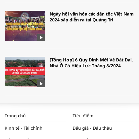
Ngày hội văn hóa các dân tộc Việt Nam
2024 sắp diễn ra tại Quảng Trị
[Tổng Hợp] 6 Quy Định Mới Về Đất Đai,
Nhà Ở Có Hiệu Lực Tháng 8/2024
WORLDBANK DỰ BÁO KINH TẾ VIỆT
NAM NĂM 2024 VÀ NĂM 2025 | NHỊP
Trang chủ
Tiêu điểm
ĐẬP THỊ TRƯỜNG #62
Kinh tế - Tài chính
Đấu giá - Đấu thầu