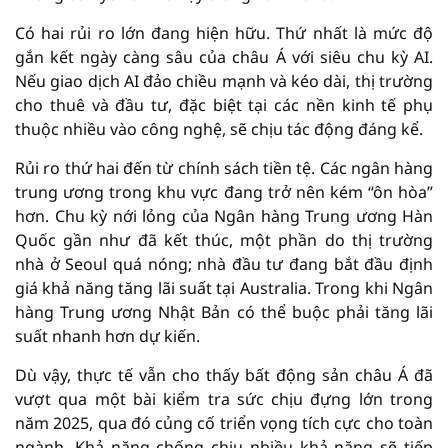
Có hai rủi ro lớn đang hiện hữu. Thứ nhất là mức độ
gắn kết ngày càng sâu của châu Á với siêu chu kỳ AI.
Nếu giao dịch AI đảo chiều mạnh và kéo dài, thị trường
cho thuê và đầu tư, đặc biệt tại các nền kinh tế phụ
thuộc nhiều vào công nghệ, sẽ chịu tác động đáng kể.
Rủi ro thứ hai đến từ chính sách tiền tệ. Các ngân hàng
trung ương trong khu vực đang trở nên kém “ôn hòa”
hơn. Chu kỳ nới lỏng của Ngân hàng Trung ương Hàn
Quốc gần như đã kết thúc, một phần do thị trường
nhà ở Seoul quá nóng; nhà đầu tư đang bắt đầu định
giá khả năng tăng lãi suất tại Australia. Trong khi Ngân
hàng Trung ương Nhật Bản có thể buộc phải tăng lãi
suất nhanh hơn dự kiến.
Dù vậy, thực tế vẫn cho thấy bất động sản châu Á đã
vượt qua một bài kiểm tra sức chịu đựng lớn trong
năm 2025, qua đó củng cố triển vọng tích cực cho toàn
ngành. Khả năng chống chịu nhiều khả năng sẽ tiếp