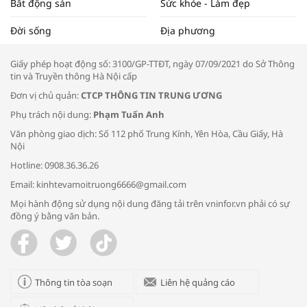
Bất động sản
Sức khỏe - Làm đẹp
Tọa đàm “Xúc tiến thương mại: Khơi
Đời sống
Địa phương
thông đầu ra cho sản phẩm OCOP”
Giấy phép hoạt động số: 3100/GP-TTĐT, ngày 07/09/2021 do Sở Thông
tin và Truyền thông Hà Nội cấp
Đơn vị chủ quản:
CTCP THÔNG TIN TRUNG ƯƠNG
Phụ trách nội dung:
Phạm Tuấn Anh
Bác sĩ tư vấn cách phòng tránh bệnh
Văn phòng giao dịch: Số 112 phố Trung Kính, Yên Hòa, Cầu Giấy, Hà
đường hô hấp trong thời tiết giao mùa
Nội
Hotline: 0908.36.36.26
Email: kinhtevamoitruong6666@gmail.com
Mọi hành động sử dụng nội dung đăng tải trên vninfor.vn phải có sự
đồng ý bằng văn bản.
Trao yêu thương cho em
Thông tin tòa soạn
Liên hệ quảng cáo