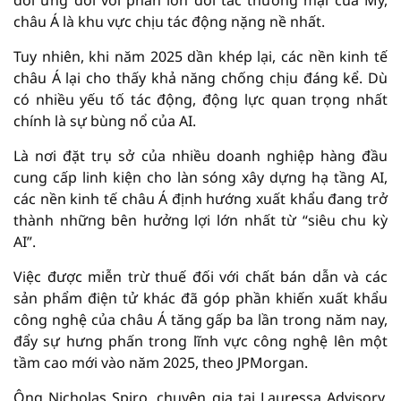
đối ứng đối với phần lớn đối tác thương mại của Mỹ,
châu Á là khu vực chịu tác động nặng nề nhất.
Tuy nhiên, khi năm 2025 dần khép lại, các nền kinh tế
châu Á lại cho thấy khả năng chống chịu đáng kể. Dù
có nhiều yếu tố tác động, động lực quan trọng nhất
chính là sự bùng nổ của AI.
Là nơi đặt trụ sở của nhiều doanh nghiệp hàng đầu
cung cấp linh kiện cho làn sóng xây dựng hạ tầng AI,
các nền kinh tế châu Á định hướng xuất khẩu đang trở
thành những bên hưởng lợi lớn nhất từ “siêu chu kỳ
AI”.
Việc được miễn trừ thuế đối với chất bán dẫn và các
sản phẩm điện tử khác đã góp phần khiến xuất khẩu
công nghệ của châu Á tăng gấp ba lần trong năm nay,
đẩy sự hưng phấn trong lĩnh vực công nghệ lên một
tầm cao mới vào năm 2025, theo JPMorgan.
Ông Nicholas Spiro, chuyên gia tại Lauressa Advisory,