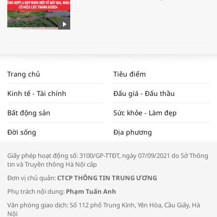
WORLDBANK DỰ BÁO KINH TẾ VIỆT
NAM NĂM 2024 VÀ NĂM 2025 | NHỊP
Trang chủ
Tiêu điểm
ĐẬP THỊ TRƯỜNG #62
Kinh tế - Tài chính
Đấu giá - Đấu thầu
Bất động sản
Sức khỏe - Làm đẹp
Tọa đàm “Xúc tiến thương mại: Khơi
Đời sống
Địa phương
thông đầu ra cho sản phẩm OCOP”
Giấy phép hoạt động số: 3100/GP-TTĐT, ngày 07/09/2021 do Sở Thông
tin và Truyền thông Hà Nội cấp
Đơn vị chủ quản:
CTCP THÔNG TIN TRUNG ƯƠNG
Phụ trách nội dung:
Phạm Tuấn Anh
Bác sĩ tư vấn cách phòng tránh bệnh
Văn phòng giao dịch: Số 112 phố Trung Kính, Yên Hòa, Cầu Giấy, Hà
đường hô hấp trong thời tiết giao mùa
Nội