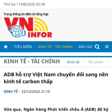
Thứ ba 11/08/2026 02:58
Trang thông tin điện tử tổng hợp
ƯƠNG
TIÊU ĐIỂM
KINH TẾ - TÀI CHÍNH
ĐẤU GIÁ - ĐẤU THẦ
KINH TẾ - TÀI CHÍNH
Kinh tế
Tài chính
ADB hỗ trợ Việt Nam chuyển đổi sang nền
kinh tế carbon thấp
KINH TẾ
22/12/2022 21:10
Vừa qua, Ngân hàng Phát triển châu Á (ADB) đã ký