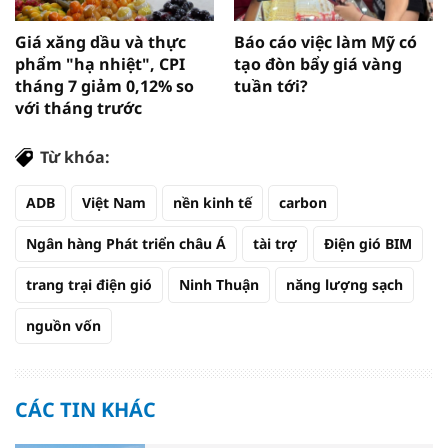
Giá xăng dầu và thực
Báo cáo việc làm Mỹ có
phẩm "hạ nhiệt", CPI
tạo đòn bẩy giá vàng
tháng 7 giảm 0,12% so
tuần tới?
với tháng trước
Từ khóa:
ADB
Việt Nam
nền kinh tế
carbon
Ngân hàng Phát triển châu Á
tài trợ
Điện gió BIM
trang trại điện gió
Ninh Thuận
năng lượng sạch
nguồn vốn
CÁC TIN KHÁC