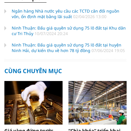
Ngân hàng Nhà nước yêu cầu các TCTD cân đối nguồn
vốn, ổn định mặt bằng lãi suất
02/04/2026 13:00
Ninh Thuận: Đấu giá quyền sử dụng 75 lô đất tại Khu dân
cư Tri Thủy
10/07/2024 20:24
Ninh Thuận: Đấu giá quyền sử dụng 75 lô đất tại huyện
Ninh Hải, dự kiến thu về hơn 78 tỷ đồng
07/06/2024 19:05
CÙNG CHUYÊN MỤC
Giá vàng đứng trước
“Chìa khóa” triển khai