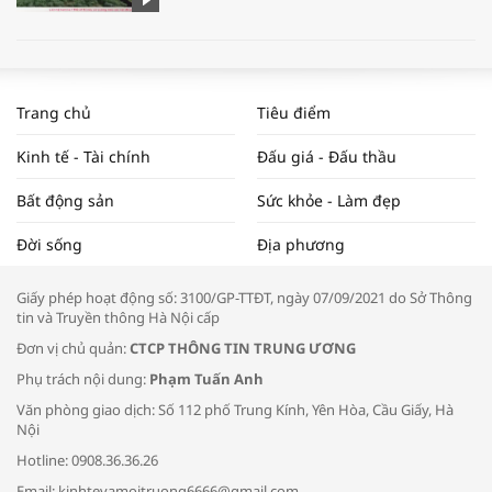
WORLDBANK DỰ BÁO KINH TẾ VIỆT
NAM NĂM 2024 VÀ NĂM 2025 | NHỊP
Trang chủ
Tiêu điểm
ĐẬP THỊ TRƯỜNG #62
Kinh tế - Tài chính
Đấu giá - Đấu thầu
Bất động sản
Sức khỏe - Làm đẹp
Tọa đàm “Xúc tiến thương mại: Khơi
Đời sống
Địa phương
thông đầu ra cho sản phẩm OCOP”
Giấy phép hoạt động số: 3100/GP-TTĐT, ngày 07/09/2021 do Sở Thông
tin và Truyền thông Hà Nội cấp
Đơn vị chủ quản:
CTCP THÔNG TIN TRUNG ƯƠNG
Phụ trách nội dung:
Phạm Tuấn Anh
Bác sĩ tư vấn cách phòng tránh bệnh
Văn phòng giao dịch: Số 112 phố Trung Kính, Yên Hòa, Cầu Giấy, Hà
đường hô hấp trong thời tiết giao mùa
Nội
Hotline: 0908.36.36.26
Email: kinhtevamoitruong6666@gmail.com