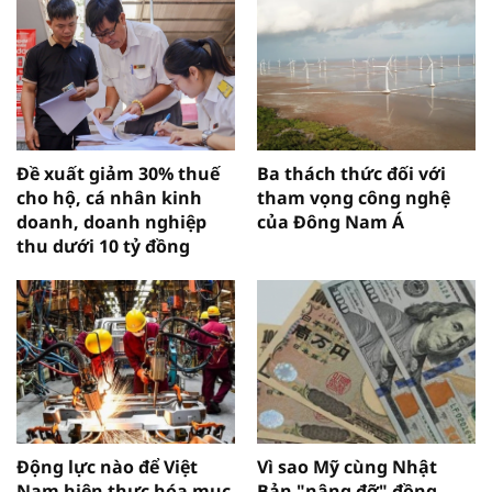
Đề xuất giảm 30% thuế
Ba thách thức đối với
cho hộ, cá nhân kinh
tham vọng công nghệ
doanh, doanh nghiệp
của Đông Nam Á
thu dưới 10 tỷ đồng
Động lực nào để Việt
Vì sao Mỹ cùng Nhật
Nam hiện thực hóa mục
Bản "nâng đỡ" đồng