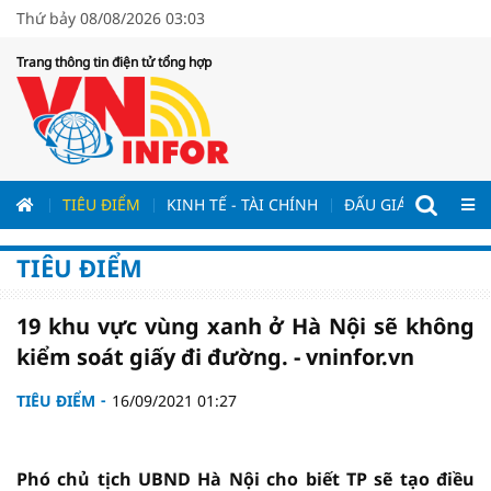
Thứ bảy 08/08/2026 03:03
Trang thông tin điện tử tổng hợp
ƯƠNG
TIÊU ĐIỂM
KINH TẾ - TÀI CHÍNH
ĐẤU GIÁ - ĐẤU THẦ
TIÊU ĐIỂM
19 khu vực vùng xanh ở Hà Nội sẽ không
kiểm soát giấy đi đường. - vninfor.vn
TIÊU ĐIỂM
16/09/2021 01:27
Phó chủ tịch UBND Hà Nội cho biết TP sẽ tạo điều