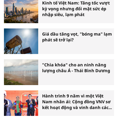
Kinh tế Việt Nam: Tăng tốc vượt
kỳ vọng nhưng đối mặt sức ép
nhập siêu, lạm phát
Giá dầu tăng vọt, "bóng ma" lạm
phát sẽ trở lại?
"Chìa khóa" cho an ninh năng
lượng châu Á - Thái Bình Dương
Hành trình 9 năm vì một Việt
Nam nhân ái: Cộng đồng VNV sơ
kết hoạt động và vinh danh các
tấm gương thiện nguyện tiêu