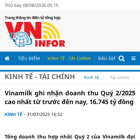
Thứ bảy 08/08/2026 05:15
Trang thông tin điện tử tổng hợp
ƯƠNG
TIÊU ĐIỂM
KINH TẾ - TÀI CHÍNH
ĐẤU GIÁ - ĐẤU THẦ
KINH TẾ - TÀI CHÍNH
Kinh tế
Tài chính
Vinamilk ghi nhận doanh thu Quý 2/2025
cao nhất từ trước đến nay, 16.745 tỷ đồng
KINH TẾ
31/07/2025 16:52
Tổng doanh thu hợp nhất Quý 2 của Vinamilk đạt