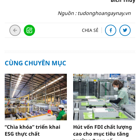
Bích Thủy
Nguồn : tudonghoangaynay.vn
CHIA SẺ
CÙNG CHUYÊN MỤC
“Chìa khóa” triển khai
Hút vốn FDI chất lượng
ESG thực chất
cao cho mục tiêu tăng