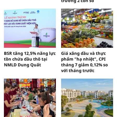
trưởng 2 con số
BSR tăng 12,5% năng lực
Giá xăng dầu và thực
tồn chứa dầu thô tại
phẩm "hạ nhiệt", CPI
NMLD Dung Quất
tháng 7 giảm 0,12% so
với tháng trước