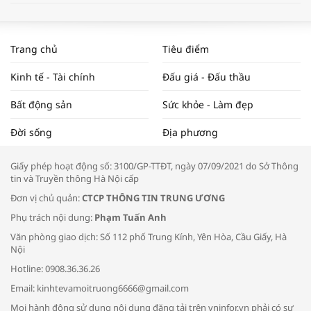
WORLDBANK DỰ BÁO KINH TẾ VIỆT
NAM NĂM 2024 VÀ NĂM 2025 | NHỊP
Trang chủ
Tiêu điểm
ĐẬP THỊ TRƯỜNG #62
Kinh tế - Tài chính
Đấu giá - Đấu thầu
Bất động sản
Sức khỏe - Làm đẹp
Tọa đàm “Xúc tiến thương mại: Khơi
Đời sống
Địa phương
thông đầu ra cho sản phẩm OCOP”
Giấy phép hoạt động số: 3100/GP-TTĐT, ngày 07/09/2021 do Sở Thông
tin và Truyền thông Hà Nội cấp
Đơn vị chủ quản:
CTCP THÔNG TIN TRUNG ƯƠNG
Phụ trách nội dung:
Phạm Tuấn Anh
Bác sĩ tư vấn cách phòng tránh bệnh
Văn phòng giao dịch: Số 112 phố Trung Kính, Yên Hòa, Cầu Giấy, Hà
đường hô hấp trong thời tiết giao mùa
Nội
Hotline: 0908.36.36.26
Email: kinhtevamoitruong6666@gmail.com
Mọi hành động sử dụng nội dung đăng tải trên vninfor.vn phải có sự