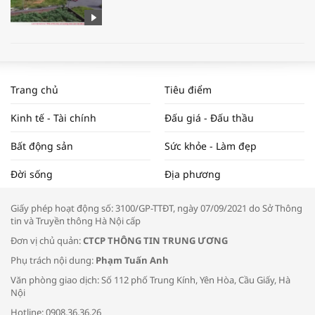
WORLDBANK DỰ BÁO KINH TẾ VIỆT
NAM NĂM 2024 VÀ NĂM 2025 | NHỊP
Trang chủ
Tiêu điểm
ĐẬP THỊ TRƯỜNG #62
Kinh tế - Tài chính
Đấu giá - Đấu thầu
Bất động sản
Sức khỏe - Làm đẹp
Tọa đàm “Xúc tiến thương mại: Khơi
Đời sống
Địa phương
thông đầu ra cho sản phẩm OCOP”
Giấy phép hoạt động số: 3100/GP-TTĐT, ngày 07/09/2021 do Sở Thông
tin và Truyền thông Hà Nội cấp
Đơn vị chủ quản:
CTCP THÔNG TIN TRUNG ƯƠNG
Phụ trách nội dung:
Phạm Tuấn Anh
Bác sĩ tư vấn cách phòng tránh bệnh
Văn phòng giao dịch: Số 112 phố Trung Kính, Yên Hòa, Cầu Giấy, Hà
đường hô hấp trong thời tiết giao mùa
Nội
Hotline: 0908.36.36.26