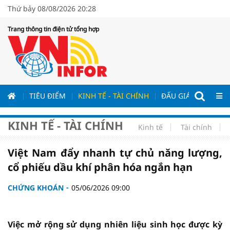
Thứ bảy 08/08/2026 20:28
Trang thông tin điện tử tổng hợp
ƯƠNG
TIÊU ĐIỂM
KINH TẾ - TÀI CHÍNH
ĐẤU GIÁ - ĐẤU THẦ
KINH TẾ - TÀI CHÍNH
Kinh tế
Tài chính
Việt Nam đẩy nhanh tự chủ năng lượng,
cổ phiếu dầu khí phân hóa ngắn hạn
CHỨNG KHOÁN
05/06/2026 09:00
Việc mở rộng sử dụng nhiên liệu sinh học được kỳ