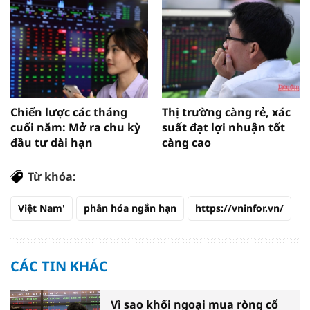
Chiến lược các tháng
Thị trường càng rẻ, xác
cuối năm: Mở ra chu kỳ
suất đạt lợi nhuận tốt
đầu tư dài hạn
càng cao
Từ khóa:
Việt Nam'
phân hóa ngắn hạn
https://vninfor.vn/
CÁC TIN KHÁC
Vì sao khối ngoại mua ròng cổ