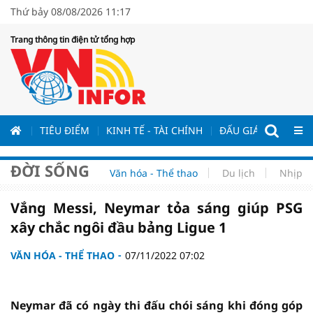
Thứ bảy 08/08/2026 11:17
Trang thông tin điện tử tổng hợp
ƯƠNG
TIÊU ĐIỂM
KINH TẾ - TÀI CHÍNH
ĐẤU GIÁ - ĐẤU THẦ
ĐỜI SỐNG
Văn hóa - Thể thao
Du lịch
Nhịp s
Vắng Messi, Neymar tỏa sáng giúp PSG
xây chắc ngôi đầu bảng Ligue 1
VĂN HÓA - THỂ THAO
07/11/2022 07:02
Neymar đã có ngày thi đấu chói sáng khi đóng góp