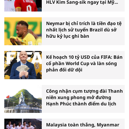
HLV Kim Sang-sik ngay tại Mỹ
Đình
Neymar bị chỉ trích là tiền đạo tệ
nhất lịch sử tuyển Brazil dù sở
hữu kỷ lục ghi bàn
Kế hoạch 10 tỷ USD của FIFA: Bán
cổ phần World Cup và làn sóng
phản đối dữ dội
Công nhận cụm tượng đài Thanh
niên xung phong mở đường
Hạnh Phúc thành điểm du lịch
Malaysia toàn thắng, Myanmar