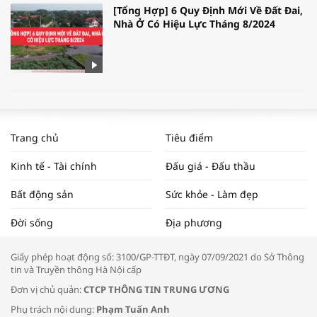
[Tổng Hợp] 6 Quy Định Mới Về Đất Đai,
Nhà Ở Có Hiệu Lực Tháng 8/2024
WORLDBANK DỰ BÁO KINH TẾ VIỆT
NAM NĂM 2024 VÀ NĂM 2025 | NHỊP
Trang chủ
Tiêu điểm
ĐẬP THỊ TRƯỜNG #62
Kinh tế - Tài chính
Đấu giá - Đấu thầu
Bất động sản
Sức khỏe - Làm đẹp
Tọa đàm “Xúc tiến thương mại: Khơi
Đời sống
Địa phương
thông đầu ra cho sản phẩm OCOP”
Giấy phép hoạt động số: 3100/GP-TTĐT, ngày 07/09/2021 do Sở Thông
tin và Truyền thông Hà Nội cấp
Đơn vị chủ quản:
CTCP THÔNG TIN TRUNG ƯƠNG
Phụ trách nội dung:
Phạm Tuấn Anh