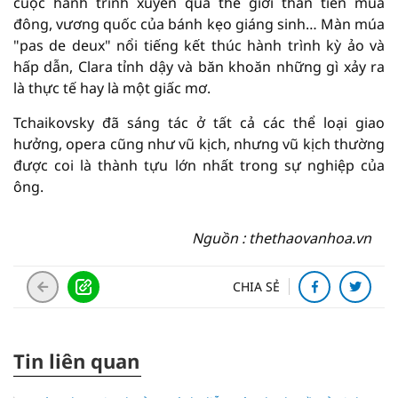
cuộc hành trình xuyên qua thế giới thần tiên mùa
đông, vương quốc của bánh kẹo giáng sinh… Màn múa
"pas de deux" nổi tiếng kết thúc hành trình kỳ ảo và
hấp dẫn, Clara tỉnh dậy và băn khoăn những gì xảy ra
là thực tế hay là một giấc mơ.
Tchaikovsky đã sáng tác ở tất cả các thể loại giao
hưởng, opera cũng như vũ kịch, nhưng vũ kịch thường
được coi là thành tựu lớn nhất trong sự nghiệp của
ông.
Nguồn : thethaovanhoa.vn
CHIA SẺ
Tin liên quan