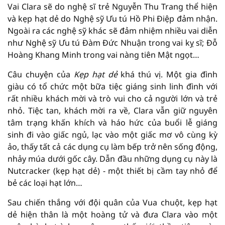
Vai Clara sẽ do nghệ sĩ trẻ Nguyễn Thu Trang thể hiện
và kẹp hạt dẻ do Nghệ sỹ Ưu tú Hồ Phi Điệp đảm nhận.
Ngoài ra các nghệ sỹ khác sẽ đảm nhiệm nhiều vai diễn
như Nghệ sỹ Ưu tú Đàm Đức Nhuận trong vai kỵ sĩ; Đỗ
Hoàng Khang Minh trong vai nàng tiên Mật ngọt…
Câu chuyện của
Kẹp hạt dẻ
khá thú vị. Một gia đình
giàu có tổ chức một bữa tiệc giáng sinh linh đình với
rất nhiều khách mời và trò vui cho cả người lớn và trẻ
nhỏ. Tiệc tan, khách mời ra về, Clara vẫn giữ nguyên
tâm trạng khấn khích và háo hức của buổi lễ giáng
sinh đi vào giấc ngủ, lạc vào một giấc mơ vô cùng kỳ
ảo, thấy tất cả các dụng cụ làm bếp trở nên sống động,
nhảy múa dưới gốc cây. Dẫn đầu những dụng cụ này là
Nutcracker (kẹp hạt dẻ) - một thiết bị cầm tay nhỏ để
bẻ các loại hạt lớn…
Sau chiến thắng với đội quân của Vua chuột, kẹp hạt
dẻ hiện thân là một hoàng tử và đưa Clara vào một