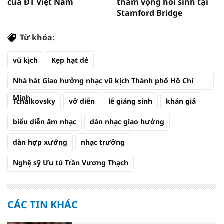
của ĐT Việt Nam
tham vọng hồi sinh tại
Stamford Bridge
Từ khóa:
vũ kịch
Kẹp hạt dẻ
Nhà hát Giao hưởng nhạc vũ kịch Thành phố Hồ Chí
Minh
Tchaikovsky
vở diễn
lễ giáng sinh
khán giả
biểu diễn âm nhạc
dàn nhạc giao hưởng
dàn hợp xướng
nhạc trưởng
Nghệ sỹ Ưu tú Trần Vương Thạch
CÁC TIN KHÁC