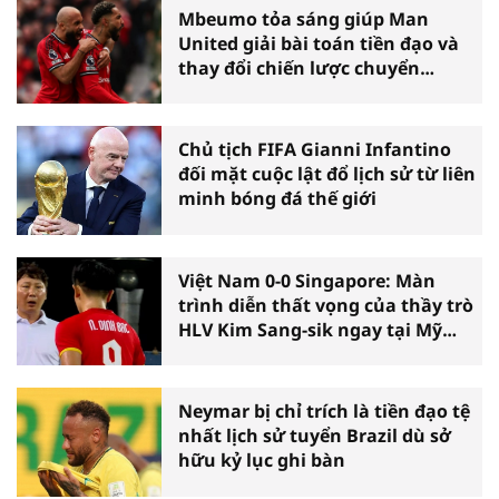
Mbeumo tỏa sáng giúp Man
United giải bài toán tiền đạo và
thay đổi chiến lược chuyển
nhượng
Chủ tịch FIFA Gianni Infantino
đối mặt cuộc lật đổ lịch sử từ liên
minh bóng đá thế giới
Việt Nam 0-0 Singapore: Màn
trình diễn thất vọng của thầy trò
HLV Kim Sang-sik ngay tại Mỹ
Đình
Neymar bị chỉ trích là tiền đạo tệ
nhất lịch sử tuyển Brazil dù sở
hữu kỷ lục ghi bàn