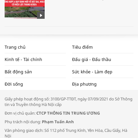
WORLDBANK DỰ BÁO KINH TẾ VIỆT
NAM NĂM 2024 VÀ NĂM 2025 | NHỊP
Trang chủ
Tiêu điểm
ĐẬP THỊ TRƯỜNG #62
Kinh tế - Tài chính
Đấu giá - Đấu thầu
Bất động sản
Sức khỏe - Làm đẹp
Tọa đàm “Xúc tiến thương mại: Khơi
Đời sống
Địa phương
thông đầu ra cho sản phẩm OCOP”
Giấy phép hoạt động số: 3100/GP-TTĐT, ngày 07/09/2021 do Sở Thông
tin và Truyền thông Hà Nội cấp
Đơn vị chủ quản:
CTCP THÔNG TIN TRUNG ƯƠNG
Phụ trách nội dung:
Phạm Tuấn Anh
Bác sĩ tư vấn cách phòng tránh bệnh
Văn phòng giao dịch: Số 112 phố Trung Kính, Yên Hòa, Cầu Giấy, Hà
đường hô hấp trong thời tiết giao mùa
Nội