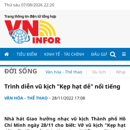
Thứ sáu 07/08/2026 22:20
Trang thông tin điện tử tổng hợp
ƯƠNG
TIÊU ĐIỂM
KINH TẾ - TÀI CHÍNH
ĐẤU GIÁ - ĐẤU THẦ
ĐỜI SỐNG
Văn hóa - Thể thao
Du lịch
Nhịp s
Trình diễn vũ kịch "Kẹp hạt dẻ" nổi tiếng
VĂN HÓA - THỂ THAO
28/11/2022 17:08
Nhà hát Giao hưởng nhạc vũ kịch Thành phố Hồ
Chí Minh ngày 28/11 cho biết: Vở vũ kịch "Kẹp hạt