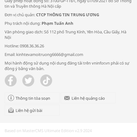
Giấy phép hoạt động số: 3100/GP-TTĐT, ngày 07/09/2021 do Sở Thông
tin và Truyền thông Hà Nội cấp
Đơn vị chủ quản:
CTCP THÔNG TIN TRUNG ƯƠNG
Phụ trách nội dung:
Phạm Tuấn Anh
Bác sĩ tư vấn cách phòng tránh bệnh
Văn phòng giao dịch: Số 112 phố Trung Kính, Yên Hòa, Cầu Giấy, Hà
đường hô hấp trong thời tiết giao mùa
Nội
Hotline: 0908.36.36.26
Email: kinhtevamoitruong6666@gmail.com
Mọi hành động sử dụng nội dung đăng tải trên vninfor.vn phải có sự
đồng ý bằng văn bản.
Trao yêu thương cho em
Thông tin tòa soạn
Liên hệ quảng cáo
Liên hệ gửi bài
Kon Tum giải cứu nạn nhân bị lừa bán
sang Campuchia
Based on MasterCMS Ultimate Edition v2.9 2024