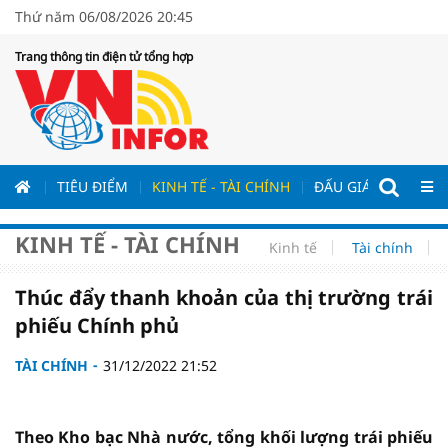
Thứ năm 06/08/2026 20:45
Trang thông tin điện tử tổng hợp
ƯƠNG
TIÊU ĐIỂM
KINH TẾ - TÀI CHÍNH
ĐẤU GIÁ - ĐẤU THẦ
KINH TẾ - TÀI CHÍNH
Kinh tế
Tài chính
Thúc đẩy thanh khoản của thị trường trái
phiếu Chính phủ
TÀI CHÍNH
31/12/2022 21:52
Theo Kho bạc Nhà nước, tổng khối lượng trái phiếu