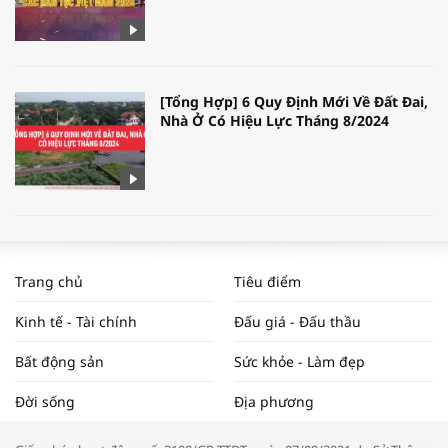
[Tổng Hợp] 6 Quy Định Mới Về Đất Đai,
Nhà Ở Có Hiệu Lực Tháng 8/2024
WORLDBANK DỰ BÁO KINH TẾ VIỆT
NAM NĂM 2024 VÀ NĂM 2025 | NHỊP
Trang chủ
Tiêu điểm
ĐẬP THỊ TRƯỜNG #62
Kinh tế - Tài chính
Đấu giá - Đấu thầu
Bất động sản
Sức khỏe - Làm đẹp
Tọa đàm “Xúc tiến thương mại: Khơi
Đời sống
Địa phương
thông đầu ra cho sản phẩm OCOP”