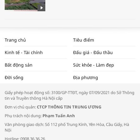
WORLDBANK DỰ BÁO KINH TẾ VIỆT
NAM NĂM 2024 VÀ NĂM 2025 | NHỊP
Trang chủ
Tiêu điểm
ĐẬP THỊ TRƯỜNG #62
Kinh tế - Tài chính
Đấu giá - Đấu thầu
Bất động sản
Sức khỏe - Làm đẹp
Tọa đàm “Xúc tiến thương mại: Khơi
Đời sống
Địa phương
thông đầu ra cho sản phẩm OCOP”
Giấy phép hoạt động số: 3100/GP-TTĐT, ngày 07/09/2021 do Sở Thông
tin và Truyền thông Hà Nội cấp
Đơn vị chủ quản:
CTCP THÔNG TIN TRUNG ƯƠNG
Phụ trách nội dung:
Phạm Tuấn Anh
Bác sĩ tư vấn cách phòng tránh bệnh
Văn phòng giao dịch: Số 112 phố Trung Kính, Yên Hòa, Cầu Giấy, Hà
đường hô hấp trong thời tiết giao mùa
Nội
Hotline: 0908.36.36.26