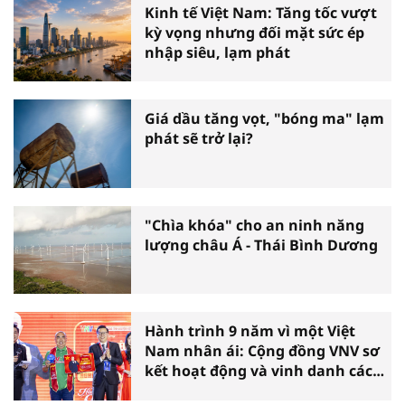
Kinh tế Việt Nam: Tăng tốc vượt
kỳ vọng nhưng đối mặt sức ép
nhập siêu, lạm phát
Giá dầu tăng vọt, "bóng ma" lạm
phát sẽ trở lại?
"Chìa khóa" cho an ninh năng
lượng châu Á - Thái Bình Dương
Hành trình 9 năm vì một Việt
Nam nhân ái: Cộng đồng VNV sơ
kết hoạt động và vinh danh các
tấm gương thiện nguyện tiêu