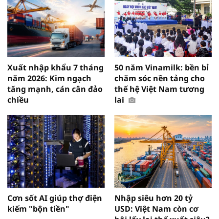
Xuất nhập khẩu 7 tháng
50 năm Vinamilk: bền bỉ
năm 2026: Kim ngạch
chăm sóc nền tảng cho
tăng mạnh, cán cân đảo
thế hệ Việt Nam tương
chiều
lai
Cơn sốt AI giúp thợ điện
Nhập siêu hơn 20 tỷ
kiếm "bộn tiền"
USD: Việt Nam còn cơ