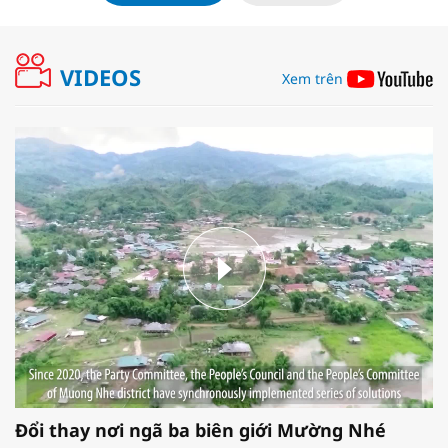
VIDEOS
Xem trên
Đổi thay nơi ngã ba biên giới Mường Nhé