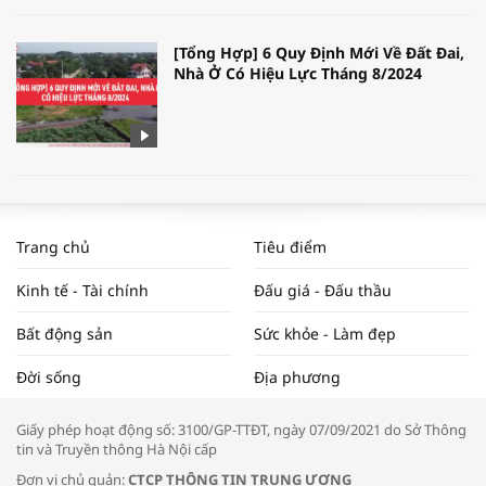
[Tổng Hợp] 6 Quy Định Mới Về Đất Đai,
Nhà Ở Có Hiệu Lực Tháng 8/2024
WORLDBANK DỰ BÁO KINH TẾ VIỆT
NAM NĂM 2024 VÀ NĂM 2025 | NHỊP
Trang chủ
Tiêu điểm
ĐẬP THỊ TRƯỜNG #62
Kinh tế - Tài chính
Đấu giá - Đấu thầu
Bất động sản
Sức khỏe - Làm đẹp
Tọa đàm “Xúc tiến thương mại: Khơi
Đời sống
Địa phương
thông đầu ra cho sản phẩm OCOP”
Giấy phép hoạt động số: 3100/GP-TTĐT, ngày 07/09/2021 do Sở Thông
tin và Truyền thông Hà Nội cấp
Đơn vị chủ quản:
CTCP THÔNG TIN TRUNG ƯƠNG