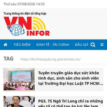
Thứ sáu 07/08/2026 14:55
Trang thông tin điện tử tổng hợp
ƯƠNG
TIÊU ĐIỂM
KINH TẾ - TÀI CHÍNH
ĐẤU GIÁ - ĐẤU THẦ
TAG
https://kinhtexaydung.petrotimes.vn/
Tuyên truyền giáo dục sức khỏe
tình dục, sinh sản cho sinh viên
tại Trường Đại học Luật TP HCM:
Lan tỏa kiến thức, xây nền tảng
cho một thế hệ trẻ
PGS. TS Ngô Trí Long chỉ ra những
yếu tố có thể tạo áp lực lên lạm