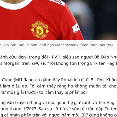
ích HLV Ten Hag và ban lãnh đạo Manchester United. Ảnh: Reuters.
hành cừu đen (trong đội - PV)", siêu sao người Bồ Đào Nh
ers Morgan, trên
Talk TV
. "Tôi không tôn trọng Erik ten Hag b
là đúng (MU đang cố gắng đẩy Ronaldo rời CLB - PV). Khôn
ố làm điều đó. Tôi cảm thấy rằng họ không muốn tôi chơ
ừ mùa giải trước - tôi cảm thấy bị phản bội".
phỏng vấn truyền thông về mối quan hệ giữa anh và Ten Hag,
ượng tháng 1/2023. Sau sự cố bỏ về sớm ở trận gặp Tott
ang cá nhân phân trần với người hâm mộ. CR7 cũng không c