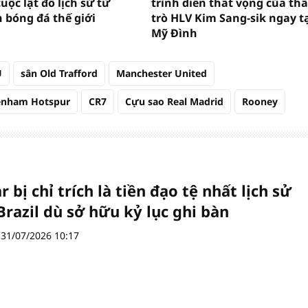
uộc lật đổ lịch sử từ
trình diễn thất vọng của th
h bóng đá thế giới
trò HLV Kim Sang-sik ngay t
Mỹ Đình
U
sân Old Trafford
Manchester United
enham Hotspur
CR7
Cựu sao Real Madrid
Rooney
bị chỉ trích là tiền đạo tệ nhất lịch sử
Brazil dù sở hữu kỷ lục ghi bàn
31/07/2026 10:17