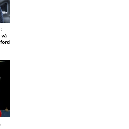
:
 và
mford
n