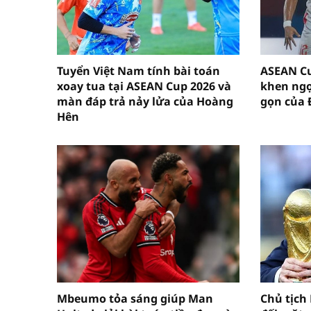
Tuyển Việt Nam tính bài toán
ASEAN Cu
xoay tua tại ASEAN Cup 2026 và
khen ngợ
màn đáp trả nảy lửa của Hoàng
gọn của 
Hên
Mbeumo tỏa sáng giúp Man
Chủ tịch