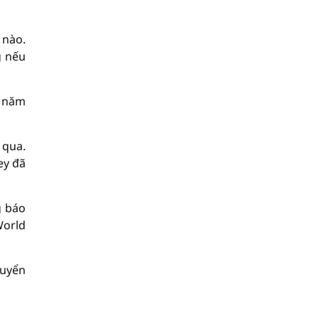
 nào.
g nếu
è năm
 qua.
ey đã
g báo
World
huyển