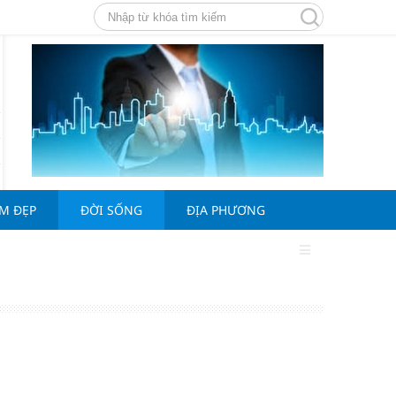
ÀM ĐẸP
ĐỜI SỐNG
ĐỊA PHƯƠNG
g