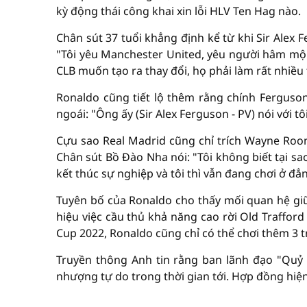
kỳ động thái công khai xin lỗi HLV Ten Hag nào.
Chân sút 37 tuổi khẳng định kể từ khi Sir Alex 
"Tôi yêu Manchester United, yêu người hâm mộ đ
CLB muốn tạo ra thay đổi, họ phải làm rất nhiều 
Ronaldo cũng tiết lộ thêm rằng chính Fergus
ngoái: "Ông ấy (Sir Alex Ferguson - PV) nói với tôi
Cựu sao Real Madrid cũng chỉ trích Wayne Roone
Chân sút Bồ Đào Nha nói: "Tôi không biết tại sao 
kết thúc sự nghiệp và tôi thì vẫn đang chơi ở đẳ
Tuyên bố của Ronaldo cho thấy mối quan hệ gi
hiệu việc cầu thủ khả năng cao rời Old Traffor
Cup 2022, Ronaldo cũng chỉ có thể chơi thêm 3
Truyền thông Anh tin rằng ban lãnh đạo "Quỷ
nhượng tự do trong thời gian tới. Hợp đồng hiện