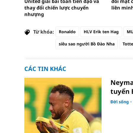
United giải bài toán tiền đạo và
đối mặt c
thay đổi chiến lược chuyển
liên min
nhượng
Từ khóa:
Ronaldo
HLV Erik ten Hag
M
siêu sao người Bồ Đào Nha
Tott
CÁC TIN KHÁC
Neymar 
tuyển 
Đời sống