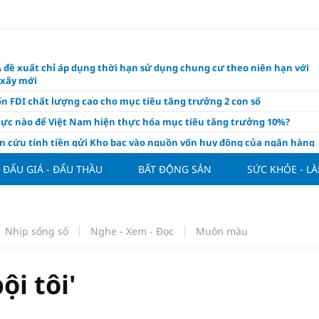
 đề xuất chỉ áp dụng thời hạn sử dụng chung cư theo niên hạn với
 xây mới
n FDI chất lượng cao cho mục tiêu tăng trưởng 2 con số
lực nào để Việt Nam hiện thực hóa mục tiêu tăng trưởng 10%?
n cứu tính tiền gửi Kho bạc vào nguồn vốn huy động của ngân hàng
o Mỹ cùng Nhật Bản "nâng đỡ" đồng yên?
ĐẤU GIÁ - ĐẤU THẦU
BẤT ĐỘNG SẢN
SỨC KHỎE - L
á tía tô thế nào để hỗ trợ làm đẹp da, mượt tóc?
àng hôm nay 6/8: "Nhảy vọt" sau một đêm
Việt Nam tính bài toán xoay tua tại ASEAN Cup 2026 và màn đáp trả
Nhịp sống số
Nghe - Xem - Đọc
Muôn màu
ửa của Hoàng Hên
ất đưa kim cương vào ngành nghề kinh doanh có điều kiện như vàn
i tôi'
thông nguồn cung vật liệu xây dựng