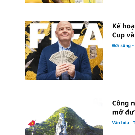
Kế hoạ
Cup và
Đời sống
Công n
mở đườ
Văn hóa - 