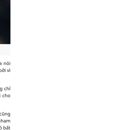
a nói
ởi vì
g chỉ
i cho
 cũng
enham
ó bất