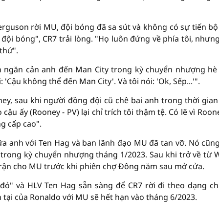
Ferguson rời MU, đội bóng đã sa sút và không có sự tiến bộ
ội bóng", CR7 trải lòng. "Họ luôn đứng về phía tôi, nhưn
thứ".
on ngăn cản anh đến Man City trong kỳ chuyển nhượng h
: 'Cậu không thể đến Man City'. Và tôi nói: 'Ok, Sếp...'".
y, sau khi người đồng đội cũ chê bai anh trong thời gian
cậu ấy (Rooney - PV) lại chỉ trích tôi thậm tệ. Có lẽ vì Roon
ng cấp cao".
ữa anh với Ten Hag và ban lãnh đạo MU đã tan vỡ. Nó cũn
d trong kỳ chuyển nhượng tháng 1/2023. Sau khi trở về từ 
 trận cho MU trước khi phiên chợ Đông năm sau mở cửa.
 đỏ" và HLV Ten Hag sẵn sàng để CR7 rời đi theo dạng c
 tại của Ronaldo với MU sẽ hết hạn vào tháng 6/2023.