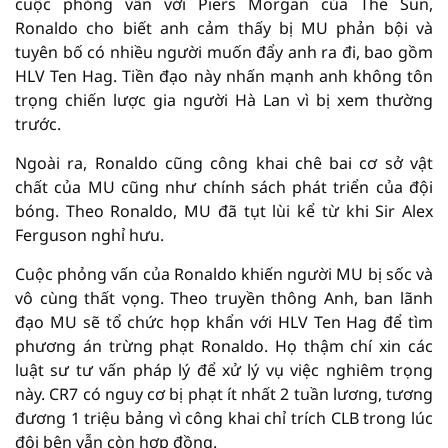
cuộc phỏng vấn với Piers Morgan của The Sun,
Ronaldo cho biết anh cảm thấy bị MU phản bội và
tuyên bố có nhiều người muốn đẩy anh ra đi, bao gồm
HLV Ten Hag. Tiền đạo này nhấn mạnh anh không tôn
trọng chiến lược gia người Hà Lan vì bị xem thường
trước.
Ngoài ra, Ronaldo cũng công khai chê bai cơ sở vật
chất của MU cũng như chính sách phát triển của đội
bóng. Theo Ronaldo, MU đã tụt lùi kể từ khi Sir Alex
Ferguson nghỉ hưu.
Cuộc phỏng vấn của Ronaldo khiến người MU bị sốc và
vô cùng thất vọng. Theo truyền thông Anh, ban lãnh
đạo MU sẽ tổ chức họp khẩn với HLV Ten Hag để tìm
phương án trừng phạt Ronaldo. Họ thậm chí xin các
luật sư tư vấn pháp lý để xử lý vụ việc nghiêm trọng
này. CR7 có nguy cơ bị phạt ít nhất 2 tuần lương, tương
đương 1 triệu bảng vì công khai chỉ trích CLB trong lúc
đôi bên vẫn còn hợp đồng.