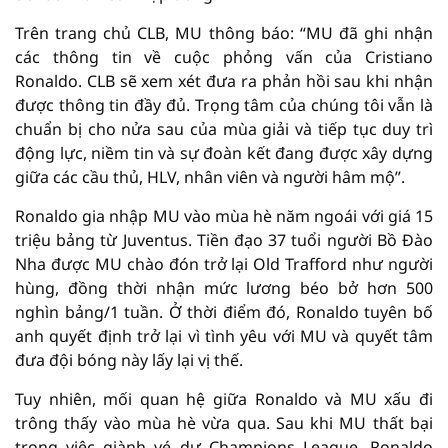
Trên trang chủ CLB, MU thông báo: “MU đã ghi nhận
các thông tin về cuộc phỏng vấn của Cristiano
Ronaldo. CLB sẽ xem xét đưa ra phản hồi sau khi nhận
được thông tin đầy đủ. Trọng tâm của chúng tôi vẫn là
chuẩn bị cho nửa sau của mùa giải và tiếp tục duy trì
động lực, niềm tin và sự đoàn kết đang được xây dựng
giữa các cầu thủ, HLV, nhân viên và người hâm mộ”.
Ronaldo gia nhập MU vào mùa hè năm ngoái với giá 15
triệu bảng từ Juventus. Tiền đạo 37 tuổi người Bồ Đào
Nha được MU chào đón trở lại Old Trafford như người
hùng, đồng thời nhận mức lương béo bở hơn 500
nghìn bảng/1 tuần. Ở thời điểm đó, Ronaldo tuyên bố
anh quyết định trở lại vì tình yêu với MU và quyết tâm
đưa đội bóng này lấy lại vị thế.
Tuy nhiên, mối quan hệ giữa Ronaldo và MU xấu đi
trông thấy vào mùa hè vừa qua. Sau khi MU thất bại
trong việc giành vé dự Champions League, Ronaldo