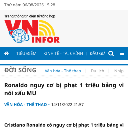
Thứ năm 06/08/2026 15:28
Trang thông tin điện tử tổng hợp
ƯƠNG
TIÊU ĐIỂM
KINH TẾ - TÀI CHÍNH
ĐẤU GIÁ - ĐẤU THẦ
ĐỜI SỐNG
Văn hóa - Thể thao
Du lịch
Nhịp s
Ronaldo nguy cơ bị phạt 1 triệu bảng vì
nói xấu MU
VĂN HÓA - THỂ THAO
14/11/2022 21:57
Cristiano Ronaldo có nguy cơ bị phạt 1 triệu bảng vì