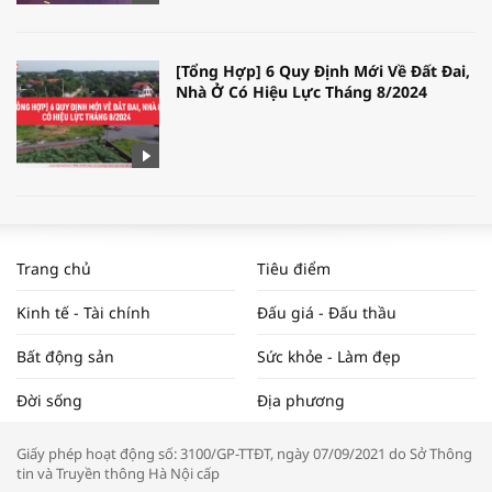
[Tổng Hợp] 6 Quy Định Mới Về Đất Đai,
Nhà Ở Có Hiệu Lực Tháng 8/2024
WORLDBANK DỰ BÁO KINH TẾ VIỆT
NAM NĂM 2024 VÀ NĂM 2025 | NHỊP
Trang chủ
Tiêu điểm
ĐẬP THỊ TRƯỜNG #62
Kinh tế - Tài chính
Đấu giá - Đấu thầu
Bất động sản
Sức khỏe - Làm đẹp
Tọa đàm “Xúc tiến thương mại: Khơi
Đời sống
Địa phương
thông đầu ra cho sản phẩm OCOP”
Giấy phép hoạt động số: 3100/GP-TTĐT, ngày 07/09/2021 do Sở Thông
tin và Truyền thông Hà Nội cấp