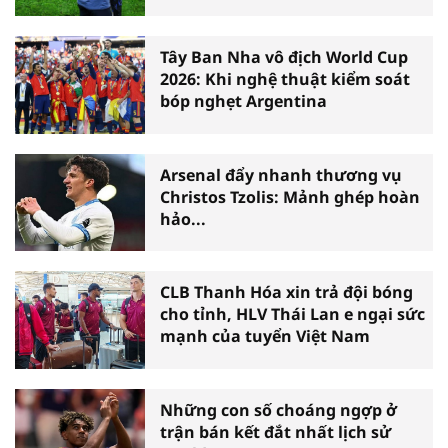
Tây Ban Nha vô địch World Cup
2026: Khi nghệ thuật kiểm soát
bóp nghẹt Argentina
Arsenal đẩy nhanh thương vụ
Christos Tzolis: Mảnh ghép hoàn
hảo...
CLB Thanh Hóa xin trả đội bóng
cho tỉnh, HLV Thái Lan e ngại sức
mạnh của tuyển Việt Nam
Những con số choáng ngợp ở
trận bán kết đắt nhất lịch sử