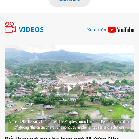
VIDEOS
Xem trên
Đổi thay nơi ngã ba biên giới Mường Nhé