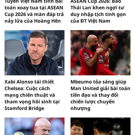
Tuyển Việt Nam tính bài
ASEAN Cup 2026: Báo
toán xoay tua tại ASEAN
Thái Lan khen ngợi tư
Cup 2026 và màn đáp trả
duy nhập tịch tinh gọn
nảy lửa của Hoàng Hên
của ĐT Việt Nam
Xabi Alonso tái thiết
Mbeumo tỏa sáng giúp
Chelsea: Cuộc cách
Man United giải bài toán
mạng chiến thuật và
tiền đạo và thay đổi
tham vọng hồi sinh tại
chiến lược chuyển
Stamford Bridge
nhượng