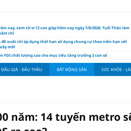
hôm nay, xem tử vi 12 con giáp hôm nay ngày 7/8/2026: Tuổi Thân làm
chăm chỉ
 đề xuất chỉ áp dụng thời hạn sử dụng chung cư theo niên hạn với
 xây mới
n FDI chất lượng cao cho mục tiêu tăng trưởng 2 con số
lực nào để Việt Nam hiện thực hóa mục tiêu tăng trưởng 10%?
ĐẤU GIÁ - ĐẤU THẦU
BẤT ĐỘNG SẢN
SỨC KHỎE - L
n cứu tính tiền gửi Kho bạc vào nguồn vốn huy động của ngân hàng
o Mỹ cùng Nhật Bản "nâng đỡ" đồng yên?
á tía tô thế nào để hỗ trợ làm đẹp da, mượt tóc?
àng hôm nay 6/8: "Nhảy vọt" sau một đêm
Việt Nam tính bài toán xoay tua tại ASEAN Cup 2026 và màn đáp trả
ửa của Hoàng Hên
0 năm: 14 tuyến metro s
ất đưa kim cương vào ngành nghề kinh doanh có điều kiện như vàn