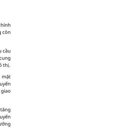
chính
g còn
u cầu
 cung
 thị.
n mặt
tuyến
 giao
 tăng
tuyến
hưởng