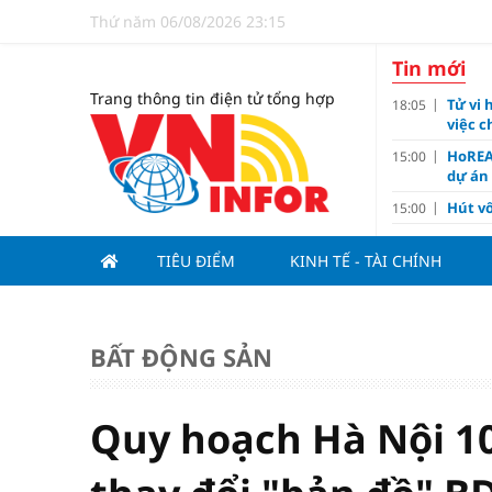
Thứ năm 06/08/2026 23:15
Tin mới
Trang thông tin điện tử tổng hợp
Tử vi 
18:05
việc 
HoREA
15:00
dự án
Hút vố
15:00
Động 
13:15
TIÊU ĐIỂM
KINH TẾ - TÀI CHÍNH
Nghiê
13:00
Vì sa
11:00
Dùng l
10:10
BẤT ĐỘNG SẢN
Giá v
10:10
Tuyển 
10:07
nảy l
Quy hoạch Hà Nội 10
Đề xu
09:15