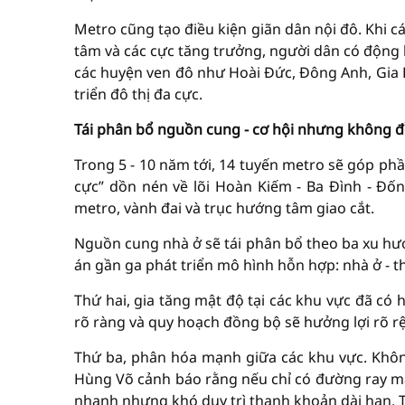
Metro cũng tạo điều kiện giãn dân nội đô. Khi cá
tâm và các cực tăng trưởng, người dân có động l
các huyện ven đô như Hoài Đức, Đông Anh, Gia 
triển đô thị đa cực.
Tái phân bổ nguồn cung - cơ hội nhưng không 
Trong 5 - 10 năm tới, 14 tuyến metro sẽ góp phầ
cực” dồn nén về lõi Hoàn Kiếm - Ba Đình - Đốn
metro, vành đai và trục hướng tâm giao cắt.
Nguồn cung nhà ở sẽ tái phân bổ theo ba xu hướ
án gần ga phát triển mô hình hỗn hợp: nhà ở - t
Thứ hai, gia tăng mật độ tại các khu vực đã có 
rõ ràng và quy hoạch đồng bộ sẽ hưởng lợi rõ rệt
Thứ ba, phân hóa mạnh giữa các khu vực. Khôn
Hùng Võ cảnh báo rằng nếu chỉ có đường ray mà 
nhanh nhưng khó duy trì thanh khoản dài hạn. 