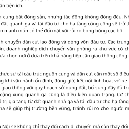
n tiện ích.
uồn cung bất động sản, nhưng tác động không đồng đều. 
rị đất quanh ga và tái đầu tư cho hạ tầng công cộng sẽ trở 
iển manh mún có thể đối mặt với rủi ro bong bóng cục bộ.
ịch chuyển dân cư, lao động và dòng vốn đầu tư. Các trun
ớn, doanh nghiệp dịch chuyển văn phòng ra khu vực có ch
 lựa chọn nơi ở dựa trên khả năng tiếp cận giao thông công
thực sự tái cấu trúc nguồn cung và dân cư, cần một số điều
g khi vận hành ổn định, đúng giờ, kết nối linh hoạt với xe 
h giao thông với quy hoạch sử dụng đất, bổ sung đầy đủ t
 cộng xung quanh ga cũng là điều kiện quan trọng. Cơ ch
á trị gia tăng từ đất quanh nhà ga và tái đầu tư cho hạ tầng
pha sẽ giúp thị trường bền vững, tránh rủi ro cho người 
à Nội sẽ không chỉ thay đổi cách di chuyển mà còn thay đổi