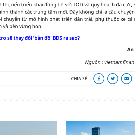
thị, nếu triển khai đồng bộ với TOD và quy hoạch đa cực, s
ình thành các trung tâm mới. Đây không chỉ là câu chuyện
i chuyển từ mô hình phát triển dàn trải, phụ thuộc xe cá
nh và bền vững hơn.
o sẽ thay đổi 'bản đồ' BĐS ra sao?
An
Nguồn : vietnamfinan
CHIA SẺ