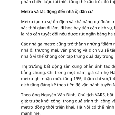
phần chiến lược tái thiết tổng thể cấu trúc đô thị
Metro và tác động đến nhà ở, dân cư
Metro tạo ra sự ổn định và khả năng dự đoán tr
xác thời gian đi làm, đi học hay tiếp cận dịch vụ
là rào cản tuyệt đối nếu được rút ngắn bằng hạ 
Các nhà ga metro cũng trở thành những “điểm n
nhà ở, thương mại, văn phòng và dịch vụ sẽ t
nhà ở vì thế không còn tập trung quá dày trong 
Thị trường bất động sản cũng phản ánh tác đ
bằng chung. Chỉ trong một năm, giá căn hộ H
metro ghi nhận mức tăng 19%, thậm chí vượt 40%
dịch tăng đáng kể theo tiến độ vận hành tuyến N
Theo ông Nguyễn Văn Đính, Chủ tịch VARS, bất 
giá: trước khởi công, trong quá trình thi công 
metro đồng thời triển khai, Hà Nội có thể hìn
mạnh mẽ.