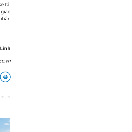
ẽ tái
 giao
 nhân
 Linh
ce.vn