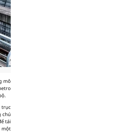
ng mô
metro
bộ.
 trục
g chú
ể tái
à một