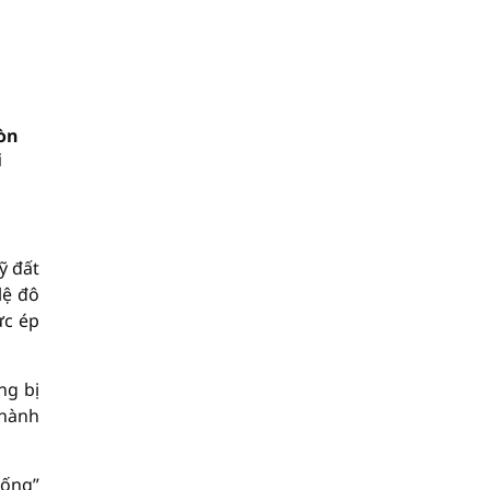
còn
i
ỹ đất
lệ đô
ức ép
ng bị
Thành
sống”