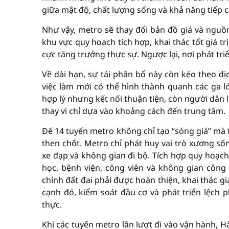
giữa mật độ, chất lượng sống và khả năng tiếp cậ
Như vậy, metro sẽ thay đổi bản đồ giá và ng
khu vực quy hoạch tích hợp, khai thác tốt giá t
cực tăng trưởng thực sự. Ngược lại, nơi phát tr
Về dài hạn, sự tái phân bổ này còn kéo theo d
việc làm mới có thể hình thành quanh các ga l
hợp lý nhưng kết nối thuận tiện, còn người dân
thay vì chỉ dựa vào khoảng cách đến trung tâm.
Để 14 tuyến metro không chỉ tạo “sóng giá” mà 
then chốt. Metro chỉ phát huy vai trò xương sốn
xe đạp và không gian đi bộ. Tích hợp quy hoạc
học, bệnh viện, công viên và không gian công
chính đất đai phải được hoàn thiện, khai thác gi
cạnh đó, kiểm soát đầu cơ và phát triển lệch 
thực.
Khi các tuyến metro lần lượt đi vào vận hành, H