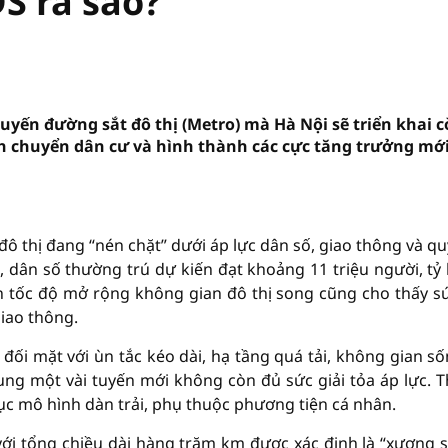
S ra sao?
tuyến đường sắt đô thị (Metro) mà Hà Nội sẽ triển khai 
ch chuyển dân cư và hình thành các cực tăng trưởng mớ
đô thị đang “nén chặt” dưới áp lực dân số, giao thông và qu
dân số thường trú dự kiến đạt khoảng 11 triệu người, tỷ 
h tốc độ mở rộng không gian đô thị song cũng cho thấy s
giao thông.
 đối mặt với ùn tắc kéo dài, hạ tầng quá tải, không gian số
ng một vài tuyến mới không còn đủ sức giải tỏa áp lực. 
tục mô hình dàn trải, phụ thuộc phương tiện cá nhân.
với tổng chiều dài hàng trăm km được xác định là “xương 