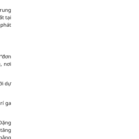
trung
t tại
 phát
 “đơn
, nơi
ới dự
rí ga
 Đặng
 tăng
 bằng