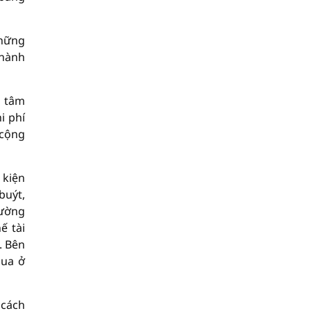
Những
thành
g tâm
i phí
 cộng
 kiện
buýt,
rường
ế tài
. Bên
mua ở
 cách