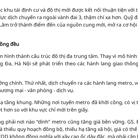
c khu tái định cư và đô thị mới được kết nối thuận tiện với 
ực dịch chuyển ra ngoài vành đai 3, thậm chí xa hơn. Quỹ đấ
Lâm trở thành điểm đến của nguồn cung mới, mở ra cơ hội
đồng đều
n hình thành cấu trúc đô thị đa trung tâm. Thay vì mô hình
g Đa, Hà Nội sẽ phát triển theo các hành lang giao thông
ng chính. Thứ nhất, dịch chuyển ra các hành lang metro, v
hương mại - văn phòng - dịch vụ.
hạ tầng khung. Những nơi tuyến metro đã khởi công, có vị t
 hơn so với khu vực chỉ mới trên giấy.
g phải nơi nào “dính” metro cũng tăng giá bền vững. GS.
thiếu quy hoạch đồng bộ, thiếu hạ tầng xã hội, giá có thể
TOD không đồng nghĩa với xây cao ốc dày đặc, mà phải cân