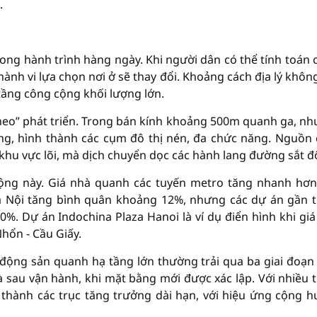
.
ong hành trình hàng ngày. Khi người dân có thể tính toán 
, hành vi lựa chọn nơi ở sẽ thay đổi. Khoảng cách địa lý khôn
tầng công cộng khối lượng lớn.
eo” phát triển. Trong bán kính khoảng 500m quanh ga, nh
ăng, hình thành các cụm đô thị nén, đa chức năng. Nguồn
khu vực lõi, mà dịch chuyển dọc các hành lang đường sắt đô
ộng này. Giá nhà quanh các tuyến metro tăng nhanh hơ
à Nội tăng bình quân khoảng 12%, nhưng các dự án gần 
. Dự án Indochina Plaza Hanoi là ví dụ điển hình khi giá
hổn - Cầu Giấy.
động sản quanh hạ tầng lớn thường trải qua ba giai đoạn
và sau vận hành, khi mặt bằng mới được xác lập. Với nhiều 
h thành các trục tăng trưởng dài hạn, với hiệu ứng cộng 