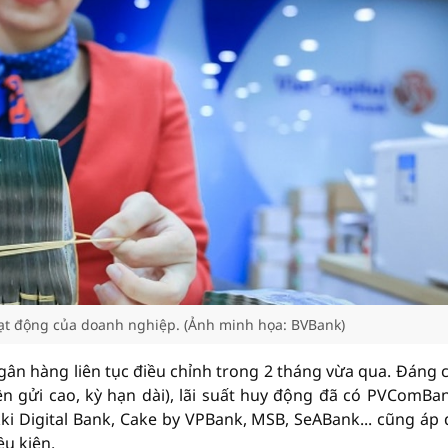
oạt động của doanh nghiệp. (Ảnh minh họa: BVBank)
gân hàng liên tục điều chỉnh trong 2 tháng vừa qua. Đáng c
tiền gửi cao, kỳ hạn dài), lãi suất huy động đã có PVComBa
i Digital Bank, Cake by VPBank, MSB, SeABank... cũng áp
ều kiện.