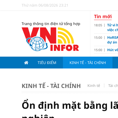
Thứ năm 06/08/2026 23:21
Tin mới
Trang thông tin điện tử tổng hợp
Tử vi 
18:05
việc 
HoREA
15:00
dự án
Hút vố
15:00
Động 
13:15
TIÊU ĐIỂM
KINH TẾ - TÀI CHÍNH
Nghiê
13:00
Vì sa
11:00
Dùng l
10:10
KINH TẾ - TÀI CHÍNH
Kinh tế
Tài c
Giá v
10:10
Tuyển 
10:07
nảy l
Ổn định mặt bằng lã
Đề xu
09:15