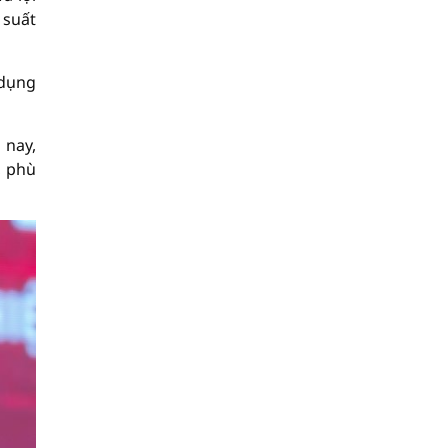
 suất
 dụng
 nay,
, phù