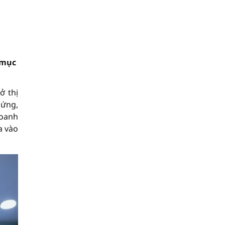
 mục
ở thị
 ứng,
doanh
a vào