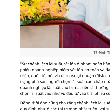
TS Đinh T
"Sự chênh lệch lãi suất rất lớn ở nhóm ngân hàng 
phiếu doanh nghiệp niêm yết lớn an toàn và đa
triển, quốc tế, bởi vì rủi ro và lợi nhuận (Risk 
trạng phá sản, người chọn lãi suất cao chấp n
doanh nghiệp lãi suất cao bị mất tiền là thường;
chọn lãi suất cao như vụ đầu tư vào trái phiếu c
Đồng thời ông cũng cho rằng chênh lệch lãi su
quy định như ở các thị trường phát triển, với s