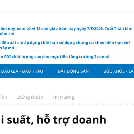
hôm nay, xem tử vi 12 con giáp hôm nay ngày 7/8/2026: Tuổi Thân làm
chăm chỉ
 đề xuất chỉ áp dụng thời hạn sử dụng chung cư theo niên hạn với
 xây mới
n FDI chất lượng cao cho mục tiêu tăng trưởng 2 con số
lực nào để Việt Nam hiện thực hóa mục tiêu tăng trưởng 10%?
ĐẤU GIÁ - ĐẤU THẦU
BẤT ĐỘNG SẢN
SỨC KHỎE - L
n cứu tính tiền gửi Kho bạc vào nguồn vốn huy động của ngân hàng
o Mỹ cùng Nhật Bản "nâng đỡ" đồng yên?
á tía tô thế nào để hỗ trợ làm đẹp da, mượt tóc?
hính
Chứng khoán
Thị trường
àng hôm nay 6/8: "Nhảy vọt" sau một đêm
Việt Nam tính bài toán xoay tua tại ASEAN Cup 2026 và màn đáp trả
ửa của Hoàng Hên
i suất, hỗ trợ doanh
ất đưa kim cương vào ngành nghề kinh doanh có điều kiện như vàn