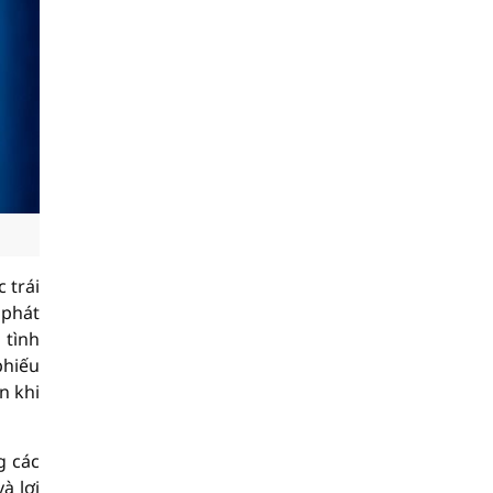
 trái
 phát
 tình
phiếu
n khi
g các
à lợi