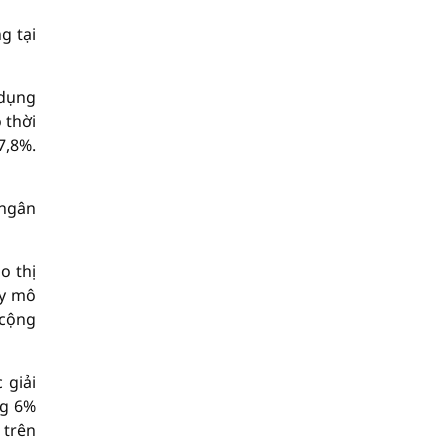
g tại
 dụng
 thời
7,8%.
 ngân
o thị
uy mô
 cộng
 giải
ng 6%
 trên