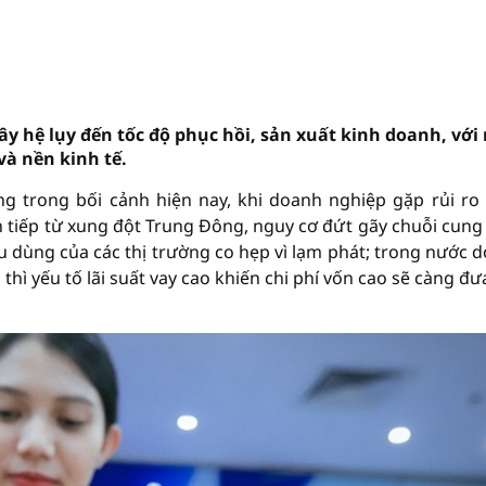
gây hệ lụy đến tốc độ phục hồi, sản xuất kinh doanh, với
và nền kinh tế.
ng trong bối cảnh hiện nay, khi doanh nghiệp gặp rủi ro 
án tiếp từ xung đột Trung Đông, nguy cơ đứt gãy chuỗi cung
êu dùng của các thị trường co hẹp vì lạm phát; trong nước 
thì yếu tố lãi suất vay cao khiến chi phí vốn cao sẽ càng đư