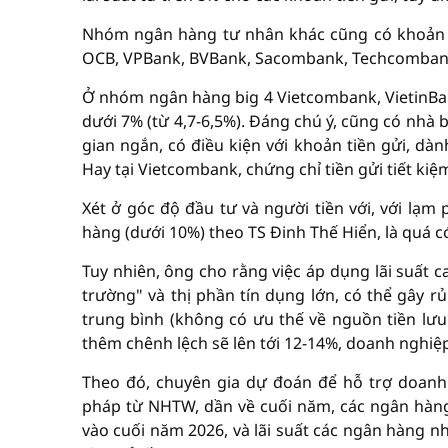
Nhóm ngân hàng tư nhân khác cũng có khoản huy
OCB, VPBank, BVBank, Sacombank, Techcombank
Ở nhóm ngân hàng big 4 Vietcombank, VietinBank
dưới 7% (từ 4,7-6,5%). Đáng chú ý, cũng có nhà
gian ngắn, có điều kiện với khoản tiền gửi, dành
Hay tại Vietcombank, chứng chỉ tiền gửi tiết ki
Xét ở góc độ đầu tư và người tiền với, với lạm
hàng (dưới 10%) theo TS Đinh Thế Hiển, là quá có
Tuy nhiên, ông cho rằng việc áp dụng lãi suất ca
trường" và thị phần tín dụng lớn, có thể gây r
trung bình (không có ưu thế về nguồn tiền lư
thêm chênh lệch sẽ lên tới 12-14%, doanh nghiệp 
Theo đó, chuyên gia dự đoán để hỗ trợ doanh 
pháp từ NHTW, dần về cuối năm, các ngân hàng
vào cuối năm 2026, và lãi suất các ngân hàng nh