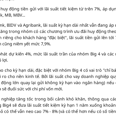
 động tiền gửi với lãi suất tiết kiệm từ trên 7%, áp dụn
, MB, MBV...
, BIDV và Agribank, lãi suất kỳ hạn dài nhất vẫn đang áp
 băng trong nhóm có các chương trình ưu đãi huy động theo
 riêng cho khách hàng "đặc biệt", lãi suất tiền gửi lên tới 
ệm cũng niêm yết mức 7,9%.
 phát dự kiến 4%, mức lãi suất trần của nhóm Big 4 và các
 lợi.
o cho kỳ hạn dài, đặc biệt với nhóm Big 4 có vai trò "chỉ bá
ủi ro cho nền kinh tế. Bởi lãi suất cho vay doanh nghiệp q
u động lớn quay lại gửi không kỳ hạn vào ngân hàng) nếu
sẽ đuối sức với chi phí vốn mới.
nghiệp tăng tốc trong bối cảnh khó khăn, thông qua các
 Big4 sẽ đưa lãi suất tiết kiệm kỳ hạn 1 năm xuống khoả
ỏ có thể vẫn neo cao 7% - 8% (và có thể hơn nếu có số tiền