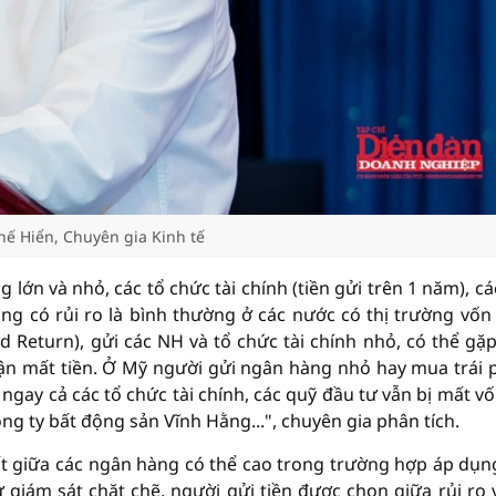
hế Hiển, Chuyên gia Kinh tế
lớn và nhỏ, các tổ chức tài chính (tiền gửi trên 1 năm), các
ng có rủi ro là bình thường ở các nước có thị trường vốn
and Return), gửi các NH và tổ chức tài chính nhỏ, có thể gặp
hận mất tiền. Ở Mỹ người gửi ngân hàng nhỏ hay mua trái 
 ngay cả các tổ chức tài chính, các quỹ đầu tư vẫn bị mất vố
ông ty bất động sản Vĩnh Hằng...", chuyên gia phân tích.
ất giữa các ngân hàng có thể cao trong trường hợp áp dụn
ự giám sát chặt chẽ, người gửi tiền được chọn giữa rủi ro v