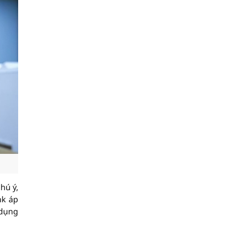
hú ý,
nk áp
 dụng