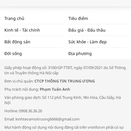
WORLDBANK DỰ BÁO KINH TẾ VIỆT
NAM NĂM 2024 VÀ NĂM 2025 | NHỊP
Trang chủ
Tiêu điểm
ĐẬP THỊ TRƯỜNG #62
Kinh tế - Tài chính
Đấu giá - Đấu thầu
Bất động sản
Sức khỏe - Làm đẹp
Tọa đàm “Xúc tiến thương mại: Khơi
Đời sống
Địa phương
thông đầu ra cho sản phẩm OCOP”
Giấy phép hoạt động số: 3100/GP-TTĐT, ngày 07/09/2021 do Sở Thông
tin và Truyền thông Hà Nội cấp
Đơn vị chủ quản:
CTCP THÔNG TIN TRUNG ƯƠNG
Phụ trách nội dung:
Phạm Tuấn Anh
Bác sĩ tư vấn cách phòng tránh bệnh
Văn phòng giao dịch: Số 112 phố Trung Kính, Yên Hòa, Cầu Giấy, Hà
đường hô hấp trong thời tiết giao mùa
Nội
Hotline: 0908.36.36.26
Email: kinhtevamoitruong6666@gmail.com
Mọi hành động sử dụng nội dung đăng tải trên vninfor.vn phải có sự