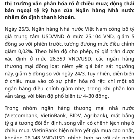
thị trường vẫn phân hóa rõ ở chiều mua; động thái
bán ngoại tệ kỳ hạn của Ngân hàng Nhà nước
nhằm ổn định thanh khoản.
Ngày 25/3, Ngân hàng Nhà nước Việt Nam công bố tỷ
giá trung tâm USD/VND ở mức 25.104 VND, giảm 5
đồng so với phiên trước, tương đương mức điều chỉnh
giảm 0,02%. Theo biên độ cho phép, tỷ giá trần được
xác định ở mức 26.359 VND/USD; các ngân hàng
thương mại đồng loạt niêm yết giá bán sát ngưỡng
này, giảm 5 đồng so với ngày 24/3. Tuy nhiên, diễn biến
ở chiều mua vào có sự phân hóa rõ rệt: chỉ một số
ngân hàng điều chỉnh giảm nhẹ, trong khi phần lớn
vẫn tăng, với biên độ phổ biến từ 4–30 đồng.
Trong nhóm ngân hàng thương mại nhà nước
(Vietcombank, VietinBank, BIDV, Agribank), mặt bằng
tỷ giá tương đối ổn định, song vẫn có chênh lệch nhẹ ở
chiều mua. VietinBank hiện niêm yết giá mua cao nhất,
khoảng 26.148 VND/USD, nhỉnh hơn so với các ngân