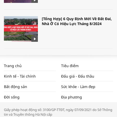
[Tổng Hợp] 6 Quy Định Mới Về Đất Đai,
Nhà Ở Có Hiệu Lực Tháng 8/2024
WORLDBANK DỰ BÁO KINH TẾ VIỆT
NAM NĂM 2024 VÀ NĂM 2025 | NHỊP
Trang chủ
Tiêu điểm
ĐẬP THỊ TRƯỜNG #62
Kinh tế - Tài chính
Đấu giá - Đấu thầu
Bất động sản
Sức khỏe - Làm đẹp
Tọa đàm “Xúc tiến thương mại: Khơi
Đời sống
Địa phương
thông đầu ra cho sản phẩm OCOP”
Giấy phép hoạt động số: 3100/GP-TTĐT, ngày 07/09/2021 do Sở Thông
tin và Truyền thông Hà Nội cấp