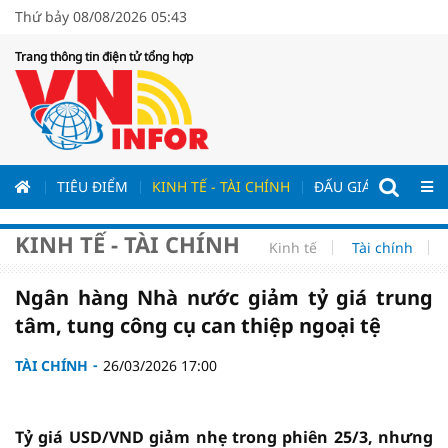
Thứ bảy 08/08/2026 05:43
Trang thông tin điện tử tổng hợp
ƯƠNG
TIÊU ĐIỂM
KINH TẾ - TÀI CHÍNH
ĐẤU GIÁ - ĐẤU THẦ
KINH TẾ - TÀI CHÍNH
Kinh tế
Tài chính
Ngân hàng Nhà nước giảm tỷ giá trung
tâm, tung công cụ can thiệp ngoại tệ
TÀI CHÍNH
26/03/2026 17:00
Tỷ giá USD/VND giảm nhẹ trong phiên 25/3, nhưng