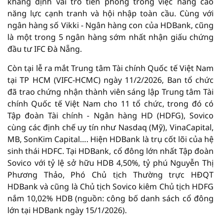
khẳng định vai trò tiên phong trong việc nâng cao
năng lực cạnh tranh và hội nhập toàn cầu. Cùng với
ngân hàng số Vikki - Ngân hàng con của HDBank, cũng
là một trong 5 ngân hàng sớm nhất nhận giấu chứng
đầu tư IFC Đà Nẵng.
Còn tại lễ ra mắt Trung tâm Tài chính Quốc tế Việt Nam
tại TP HCM (VIFC-HCMC) ngày 11/2/2026, Ban tổ chức
đã trao chứng nhận thành viên sáng lập Trung tâm Tài
chính Quốc tế Việt Nam cho 11 tổ chức, trong đó có
Tập đoàn Tài chính - Ngân hàng HD (HDFG), Sovico
cùng các định chế uy tín như Nasdaq (Mỹ), VinaCapital,
MB, SonKim Capital…. Hiện HDBank là trụ cốt lõi của hệ
sinh thái HDFC. Tại HDBank, cổ đông lớn nhất Tập đoàn
Sovico với tỷ lệ sở hữu HDB 4,50%, tỷ phú Nguyễn Thị
Phương Thảo, Phó Chủ tịch Thường trực HĐQT
HDBank và cũng là Chủ tịch Sovico kiêm Chủ tịch HDFG
nắm 10,02% HDB (nguồn: công bố danh sách cổ đông
lớn tại HDBank ngày 15/1/2026).