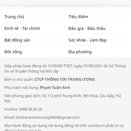
WORLDBANK DỰ BÁO KINH TẾ VIỆT
NAM NĂM 2024 VÀ NĂM 2025 | NHỊP
Trang chủ
Tiêu điểm
ĐẬP THỊ TRƯỜNG #62
Kinh tế - Tài chính
Đấu giá - Đấu thầu
Bất động sản
Sức khỏe - Làm đẹp
Tọa đàm “Xúc tiến thương mại: Khơi
Đời sống
Địa phương
thông đầu ra cho sản phẩm OCOP”
Giấy phép hoạt động số: 3100/GP-TTĐT, ngày 07/09/2021 do Sở Thông
tin và Truyền thông Hà Nội cấp
Đơn vị chủ quản:
CTCP THÔNG TIN TRUNG ƯƠNG
Phụ trách nội dung:
Phạm Tuấn Anh
Bác sĩ tư vấn cách phòng tránh bệnh
Văn phòng giao dịch: Số 112 phố Trung Kính, Yên Hòa, Cầu Giấy, Hà
đường hô hấp trong thời tiết giao mùa
Nội
Hotline: 0908.36.36.26
Email: kinhtevamoitruong6666@gmail.com
Mọi hành động sử dụng nội dung đăng tải trên vninfor.vn phải có sự
đồng ý bằng văn bản.