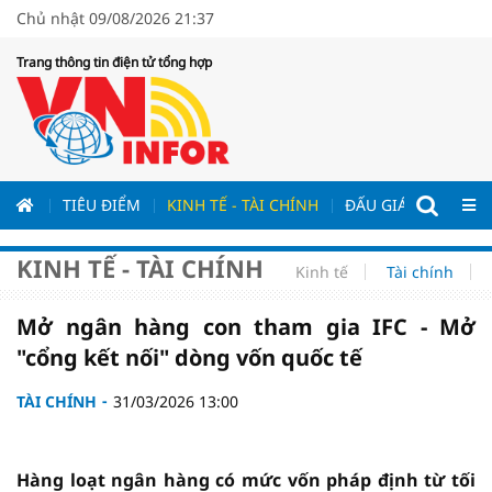
Chủ nhật 09/08/2026 21:37
Trang thông tin điện tử tổng hợp
ƯƠNG
TIÊU ĐIỂM
KINH TẾ - TÀI CHÍNH
ĐẤU GIÁ - ĐẤU THẦ
KINH TẾ - TÀI CHÍNH
Kinh tế
Tài chính
Mở ngân hàng con tham gia IFC - Mở
"cổng kết nối" dòng vốn quốc tế
TÀI CHÍNH
31/03/2026 13:00
Hàng loạt ngân hàng có mức vốn pháp định từ tối