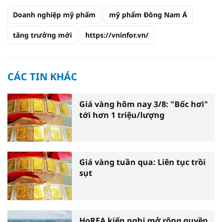
Doanh nghiệp mỹ phẩm
mỹ phẩm Đông Nam Á
tăng trưởng mới
https://vninfor.vn/
CÁC TIN KHÁC
Giá vàng hôm nay 3/8: "Bốc hơi"
tới hơn 1 triệu/lượng
Giá vàng tuần qua: Liên tục trồi
sụt
HoREA kiến nghị mở rộng quyền