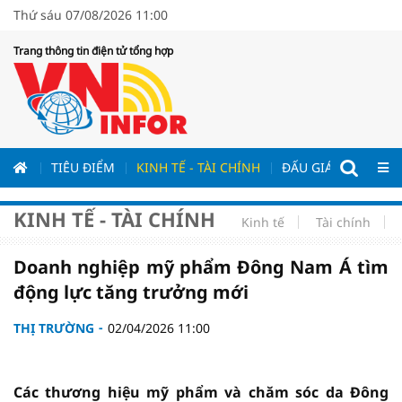
Thứ sáu 07/08/2026 11:00
Trang thông tin điện tử tổng hợp
ƯƠNG
TIÊU ĐIỂM
KINH TẾ - TÀI CHÍNH
ĐẤU GIÁ - ĐẤU THẦ
KINH TẾ - TÀI CHÍNH
Kinh tế
Tài chính
Doanh nghiệp mỹ phẩm Đông Nam Á tìm
động lực tăng trưởng mới
THỊ TRƯỜNG
02/04/2026 11:00
Các thương hiệu mỹ phẩm và chăm sóc da Đông