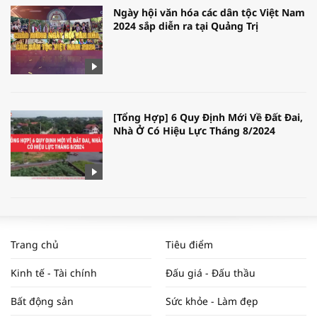
Ngày hội văn hóa các dân tộc Việt Nam
2024 sắp diễn ra tại Quảng Trị
[Tổng Hợp] 6 Quy Định Mới Về Đất Đai,
Nhà Ở Có Hiệu Lực Tháng 8/2024
WORLDBANK DỰ BÁO KINH TẾ VIỆT
NAM NĂM 2024 VÀ NĂM 2025 | NHỊP
Trang chủ
Tiêu điểm
ĐẬP THỊ TRƯỜNG #62
Kinh tế - Tài chính
Đấu giá - Đấu thầu
Bất động sản
Sức khỏe - Làm đẹp