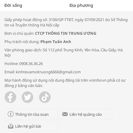
Tọa đàm “Xúc tiến thương mại: Khơi
Đời sống
Địa phương
thông đầu ra cho sản phẩm OCOP”
Giấy phép hoạt động số: 3100/GP-TTĐT, ngày 07/09/2021 do Sở Thông
tin và Truyền thông Hà Nội cấp
Đơn vị chủ quản:
CTCP THÔNG TIN TRUNG ƯƠNG
Phụ trách nội dung:
Phạm Tuấn Anh
Bác sĩ tư vấn cách phòng tránh bệnh
Văn phòng giao dịch: Số 112 phố Trung Kính, Yên Hòa, Cầu Giấy, Hà
đường hô hấp trong thời tiết giao mùa
Nội
Hotline: 0908.36.36.26
Email: kinhtevamoitruong6666@gmail.com
Mọi hành động sử dụng nội dung đăng tải trên vninfor.vn phải có sự
đồng ý bằng văn bản.
Trao yêu thương cho em
Thông tin tòa soạn
Liên hệ quảng cáo
Liên hệ gửi bài